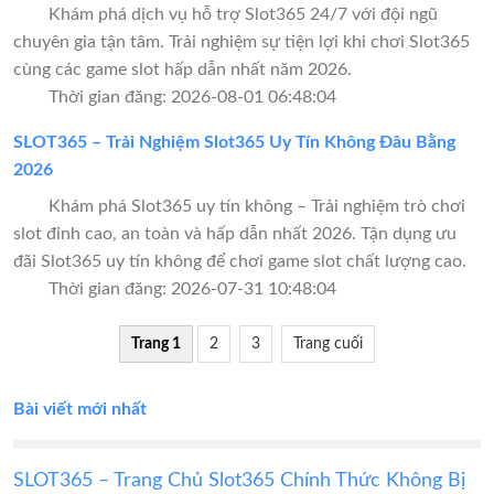
Khám phá dịch vụ hỗ trợ Slot365 24/7 với đội ngũ
chuyên gia tận tâm. Trải nghiệm sự tiện lợi khi chơi Slot365
cùng các game slot hấp dẫn nhất năm 2026.
Thời gian đăng: 2026-08-01 06:48:04
SLOT365 – Trải Nghiệm Slot365 Uy Tín Không Đâu Bằng
2026
Khám phá Slot365 uy tín không – Trải nghiệm trò chơi
slot đỉnh cao, an toàn và hấp dẫn nhất 2026. Tận dụng ưu
đãi Slot365 uy tín không để chơi game slot chất lượng cao.
Thời gian đăng: 2026-07-31 10:48:04
Trang 1
2
3
Trang cuối
Bài viết mới nhất
SLOT365 – Trang Chủ Slot365 Chính Thức Không Bị