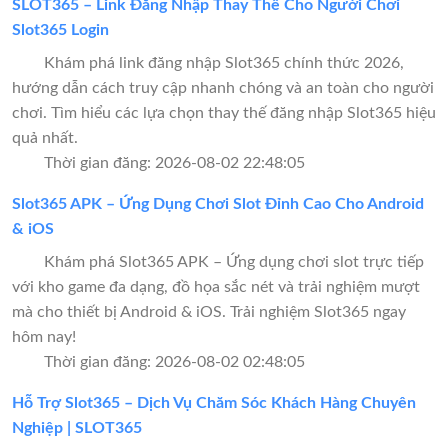
SLOT365 – Link Đăng Nhập Thay Thế Cho Người Chơi
Slot365 Login
Khám phá link đăng nhập Slot365 chính thức 2026,
hướng dẫn cách truy cập nhanh chóng và an toàn cho người
chơi. Tìm hiểu các lựa chọn thay thế đăng nhập Slot365 hiệu
quả nhất.
Thời gian đăng: 2026-08-02 22:48:05
Slot365 APK – Ứng Dụng Chơi Slot Đỉnh Cao Cho Android
& iOS
Khám phá Slot365 APK – Ứng dụng chơi slot trực tiếp
với kho game đa dạng, đồ họa sắc nét và trải nghiệm mượt
mà cho thiết bị Android & iOS. Trải nghiệm Slot365 ngay
hôm nay!
Thời gian đăng: 2026-08-02 02:48:05
Hỗ Trợ Slot365 – Dịch Vụ Chăm Sóc Khách Hàng Chuyên
Nghiệp | SLOT365