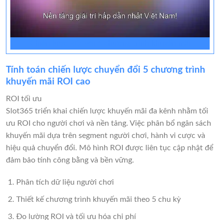
Chiến lược ROI với 5 chương trình khuyến mãi
Tính toán chiến lược chuyển đổi 5 chương trình
khuyến mãi ROI cao
ROI tối ưu
Slot365 triển khai chiến lược khuyến mãi đa kênh nhằm tối
ưu ROI cho người chơi và nền tảng. Việc phân bổ ngân sách
khuyến mãi dựa trên segment người chơi, hành vi cược và
hiệu quả chuyển đổi. Mô hình ROI được liên tục cập nhật để
đảm bảo tính công bằng và bền vững.
Phân tích dữ liệu người chơi
Thiết kế chương trình khuyến mãi theo 5 chu kỳ
Đo lường ROI và tối ưu hóa chi phí