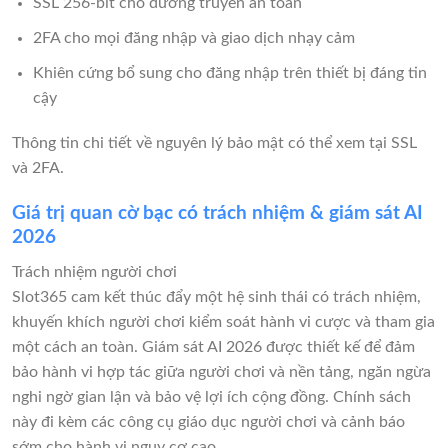
SSL 256-bit cho đường truyền an toàn
2FA cho mọi đăng nhập và giao dịch nhạy cảm
Khiên cứng bổ sung cho đăng nhập trên thiết bị đáng tin
cậy
Thông tin chi tiết về nguyên lý bảo mật có thể xem tại SSL
và 2FA.
Giá trị quan cờ bạc có trách nhiệm & giám sát AI
2026
Trách nhiệm người chơi
Slot365 cam kết thúc đẩy một hệ sinh thái có trách nhiệm,
khuyến khích người chơi kiểm soát hành vi cược và tham gia
một cách an toàn. Giám sát AI 2026 được thiết kế để đảm
bảo hành vi hợp tác giữa người chơi và nền tảng, ngăn ngừa
nghi ngờ gian lận và bảo vệ lợi ích cộng đồng. Chính sách
này đi kèm các công cụ giáo dục người chơi và cảnh báo
sớm cho hành vi nguy cơ cao.