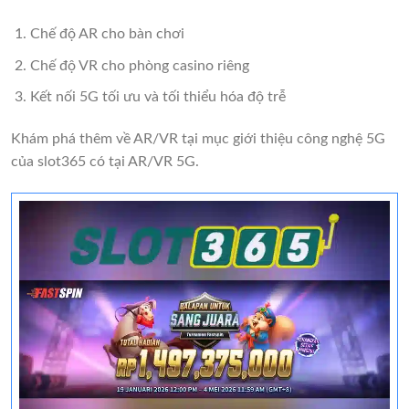
Chế độ AR cho bàn chơi
Chế độ VR cho phòng casino riêng
Kết nối 5G tối ưu và tối thiểu hóa độ trễ
Khám phá thêm về AR/VR tại mục giới thiệu công nghệ 5G
của slot365 có tại AR/VR 5G.