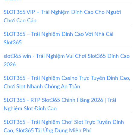
SLOT365 VIP – Trải Nghiệm Đỉnh Cao Cho Người
Chơi Cao Cấp
SLOT365 – Trải Nghiệm Đỉnh Cao Với Nhà Cái
Slot365
slot365 win - Trải Nghiệm Vui Chơi Slot365 Đỉnh Cao
2026
SLOT365 – Trải Nghiệm Casino Trực Tuyến Đỉnh Cao,
Chơi Slot Nhanh Chóng An Toàn
SLOT365 - RTP Slot365 Chính Hãng 2026 | Trải
Nghiệm Slot Đỉnh Cao
SLOT365 – Trải Nghiệm Chơi Slot Trực Tuyến Đỉnh
Cao, Slot365 Tải Ứng Dụng Miễn Phí