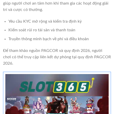
giúp người chơi an tâm hơn khi tham gia các hoạt động giải
trí và cược có thưởng.
Yêu cầu KYC mở rộng và kiểm tra định kỳ
Kiểm soát rủi ro tài sản và thanh toán
Truyền thông minh bạch về phí và điều khoản
Để tham khảo nguồn PAGCOR và quy định 2026, người
chơi có thể truy cập liên kết dự phòng tại quy định PAGCOR
2026.