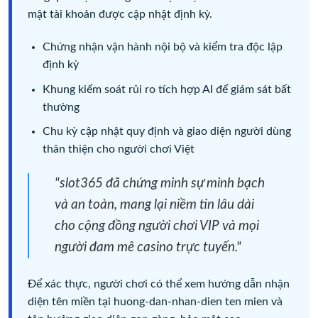
mật tài khoản được cập nhật định kỳ.
Chứng nhận vận hành nội bộ và kiểm tra độc lập
định kỳ
Khung kiểm soát rủi ro tích hợp AI để giám sát bất
thường
Chu kỳ cập nhật quy định và giao diện người dùng
thân thiện cho người chơi Việt
"slot365 đã chứng minh sự minh bạch
và an toàn, mang lại niềm tin lâu dài
cho cộng đồng người chơi VIP và mọi
người đam mê casino trực tuyến."
Để xác thực, người chơi có thể xem hướng dẫn nhận
diện tên miền tại huong-dan-nhan-dien ten mien và