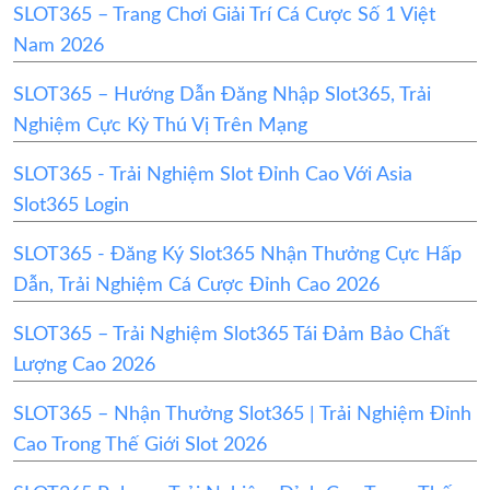
SLOT365 – Trang Chơi Giải Trí Cá Cược Số 1 Việt
Nam 2026
SLOT365 – Hướng Dẫn Đăng Nhập Slot365, Trải
Nghiệm Cực Kỳ Thú Vị Trên Mạng
SLOT365 - Trải Nghiệm Slot Đỉnh Cao Với Asia
Slot365 Login
SLOT365 - Đăng Ký Slot365 Nhận Thưởng Cực Hấp
Dẫn, Trải Nghiệm Cá Cược Đỉnh Cao 2026
SLOT365 – Trải Nghiệm Slot365 Tái Đảm Bảo Chất
Lượng Cao 2026
SLOT365 – Nhận Thưởng Slot365 | Trải Nghiệm Đỉnh
Cao Trong Thế Giới Slot 2026