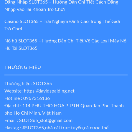
Đăng Nhập SLOT365 – Hướng Dẫn Chi Tiết Cách Đăng
Nhập Vào Tài Khoản Trò Chơi
Casino SLOT365 – Trải Nghiệm Đỉnh Cao Trong Thế Giới
Trò Chơi
Nổ hũ SLOT365 – Hướng Dẫn Chi Tiết Về Các Loại Máy Nổ
Hũ Tại SLOT365
THƯƠNG HIỆU
Thương hiệu: SLOT365
Website:
https://davidspalding.net
Hotline : 0967316136
Địa chỉ : 114 PHU THO HOA P. PTH Quan Tan Phu Thanh
pho Ho Chi Minh, Việt Nam
Email :
SLOT365_slot@gmail.com
Hastag : #SLOT365,nhà cái trực tuyến,cá cược thể