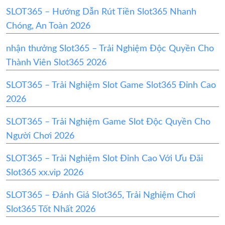
SLOT365 – Hướng Dẫn Rút Tiền Slot365 Nhanh
Chóng, An Toàn 2026
nhận thưởng Slot365 – Trải Nghiệm Độc Quyền Cho
Thành Viên Slot365 2026
SLOT365 – Trải Nghiệm Slot Game Slot365 Đỉnh Cao
2026
SLOT365 – Trải Nghiệm Game Slot Độc Quyền Cho
Người Chơi 2026
SLOT365 – Trải Nghiệm Slot Đỉnh Cao Với Ưu Đãi
Slot365 xx.vip 2026
SLOT365 – Đánh Giá Slot365, Trải Nghiệm Chơi
Slot365 Tốt Nhất 2026