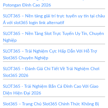
Potongan Đỉnh Cao 2026
SLOT365 – Nền tảng giải trí trực tuyến uy tín tại châu
Á với slot365 login link alternatif
SLOT365 – Nền Tảng Slot Trực Tuyến Uy Tín, Chuyên
Nghiệp
SLOT365 – Trải Nghiệm Cực Hấp Dẫn Với Hỗ Trợ
Slot365 Chuyên Nghiệp
SLOT365 – Đánh Giá Chi Tiết Về Trải Nghiệm Chơi
Slot365 2026
SLOT365 - Trải Nghiệm Bắn Cá Đỉnh Cao Với Giao
Diện Hiện Đại 2026
Slot365 – Trang Chủ Slot365 Chính Thức Không Bị