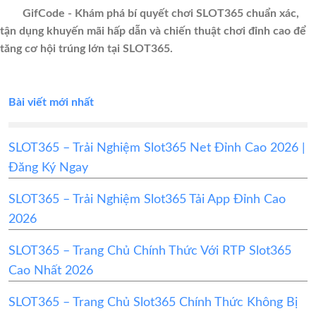
GifCode - Khám phá bí quyết chơi SLOT365 chuẩn xác,
tận dụng khuyến mãi hấp dẫn và chiến thuật chơi đỉnh cao để
tăng cơ hội trúng lớn tại SLOT365.
Bài viết mới nhất
SLOT365 – Trải Nghiệm Slot365 Net Đỉnh Cao 2026 |
Đăng Ký Ngay
SLOT365 – Trải Nghiệm Slot365 Tải App Đỉnh Cao
2026
SLOT365 – Trang Chủ Chính Thức Với RTP Slot365
Cao Nhất 2026
SLOT365 – Trang Chủ Slot365 Chính Thức Không Bị