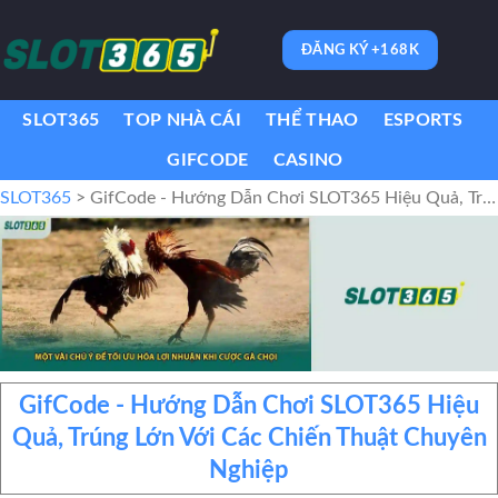
ĐĂNG KÝ +168K
SLOT365
TOP NHÀ CÁI
THỂ THAO
ESPORTS
GIFCODE
CASINO
SLOT365
>
GifCode - Hướng Dẫn Chơi SLOT365 Hiệu Quả, Trúng Lớn Với Các Chiến Thuật Chuyên Nghiệp
GifCode - Hướng Dẫn Chơi SLOT365 Hiệu
Quả, Trúng Lớn Với Các Chiến Thuật Chuyên
Nghiệp