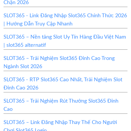
Chặn 2026
SLOT365 - Link Đăng Nhập Slot365 Chính Thức 2026
| Hướng Dẫn Truy Cập Nhanh
SLOT365 – Nền tảng Slot Uy Tín Hàng Đầu Việt Nam
| slot365 alternatif
SLOT365 – Trải Nghiệm Slot365 Đỉnh Cao Trong
Ngành Slot 2026
SLOT365 - RTP Slot365 Cao Nhất, Trải Nghiệm Slot
Đỉnh Cao 2026
SLOT365 – Trải Nghiệm Rút Thưởng Slot365 Đỉnh
Cao
SLOT365 – Link Đăng Nhập Thay Thế Cho Người
Chơi Slot365 Login