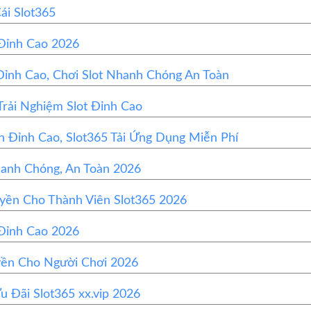
ái Slot365
 Đỉnh Cao 2026
Đỉnh Cao, Chơi Slot Nhanh Chóng An Toàn
Trải Nghiệm Slot Đỉnh Cao
n Đỉnh Cao, Slot365 Tải Ứng Dụng Miễn Phí
anh Chóng, An Toàn 2026
yền Cho Thành Viên Slot365 2026
 Đỉnh Cao 2026
yền Cho Người Chơi 2026
u Đãi Slot365 xx.vip 2026