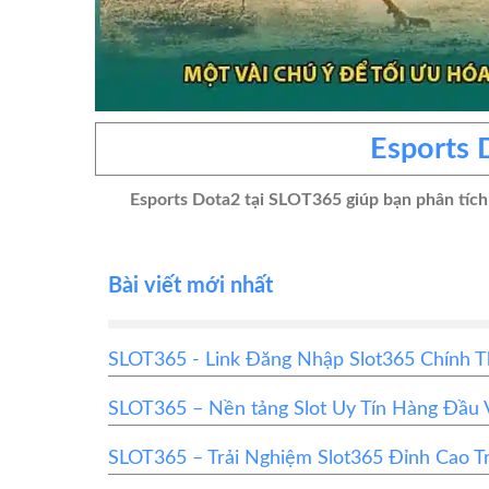
Esports 
Esports Dota2 tại SLOT365 giúp bạn phân tích
Bài viết mới nhất
SLOT365 - Link Đăng Nhập Slot365 Chính 
SLOT365 – Nền tảng Slot Uy Tín Hàng Đầu Vi
SLOT365 – Trải Nghiệm Slot365 Đỉnh Cao T