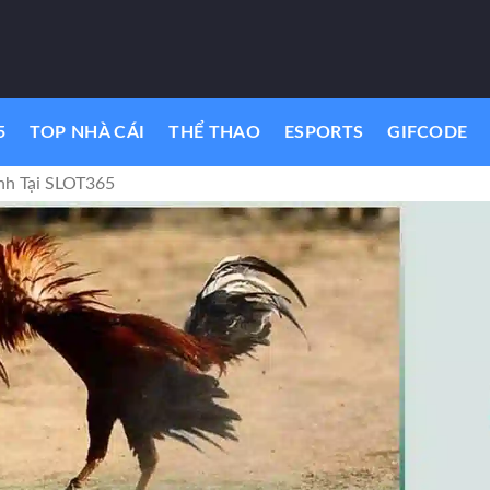
5
TOP NHÀ CÁI
THỂ THAO
ESPORTS
GIFCODE
nh Tại SLOT365