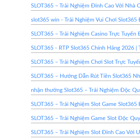
SLOT365 – Trải Nghiệm Đỉnh Cao Với Nhà C
slot365 win - Trải Nghiệm Vui Chơi Slot365
SLOT365 – Trải Nghiệm Casino Trực Tuyến 
SLOT365 - RTP Slot365 Chính Hãng 2026 | 
SLOT365 – Trải Nghiệm Chơi Slot Trực Tuyế
SLOT365 – Hướng Dẫn Rút Tiền Slot365 Nh
nhận thưởng Slot365 – Trải Nghiệm Độc Qu
SLOT365 – Trải Nghiệm Slot Game Slot365
SLOT365 – Trải Nghiệm Game Slot Độc Qu
SLOT365 – Trải Nghiệm Slot Đỉnh Cao Với Ư