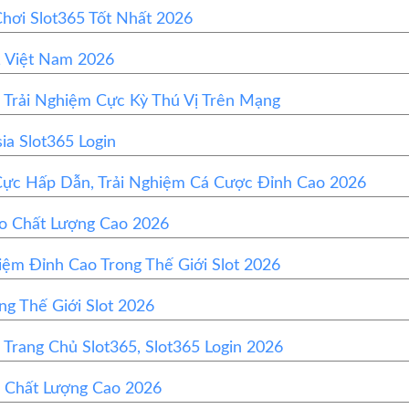
hơi Slot365 Tốt Nhất 2026
1 Việt Nam 2026
Trải Nghiệm Cực Kỳ Thú Vị Trên Mạng
ia Slot365 Login
ực Hấp Dẫn, Trải Nghiệm Cá Cược Đỉnh Cao 2026
ảo Chất Lượng Cao 2026
iệm Đỉnh Cao Trong Thế Giới Slot 2026
g Thế Giới Slot 2026
rang Chủ Slot365, Slot365 Login 2026
, Chất Lượng Cao 2026