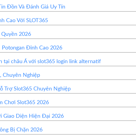
in Đồn Và Đánh Giá Uy Tín
ỉnh Cao Với SLOT365
c Quyền 2026
a Potongan Đỉnh Cao 2026
tại châu Á với slot365 login link alternatif
n, Chuyên Nghiệp
ỗ Trợ Slot365 Chuyên Nghiệp
m Chơi Slot365 2026
i Giao Diện Hiện Đại 2026
hông Bị Chặn 2026