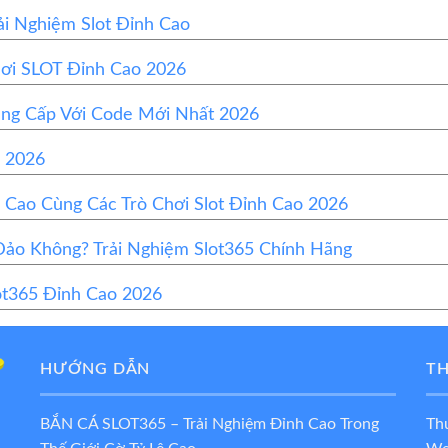
ải Nghiệm Slot Đỉnh Cao
hơi SLOT Đỉnh Cao 2026
ẳng Cấp Với Code Mới Nhất 2026
o 2026
 Cao Cùng Các Trò Chơi Slot Đỉnh Cao 2026
Đảo Không? Trải Nghiệm Slot365 Chính Hãng
lot365 Đỉnh Cao 2026
HƯỚNG DẪN
T
BẮN CÁ SLOT365 – Trải Nghiệm Đỉnh Cao Trong
Th