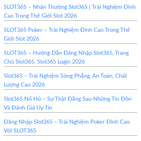
SLOT365 – Nhận Thưởng Slot365 | Trải Nghiệm Đỉnh
Cao Trong Thế Giới Slot 2026
SLOT365 Poker – Trải Nghiệm Đỉnh Cao Trong Thế
Giới Slot 2026
SLOT365 – Hướng Dẫn Đăng Nhập Slot365, Trang
Chủ Slot365, Slot365 Login 2026
Slot365 – Trải Nghiệm Sòng Phẳng, An Toàn, Chất
Lượng Cao 2026
Slot365 Nổ Hũ – Sự Thật Đằng Sau Những Tin Đồn
Và Đánh Giá Uy Tín
Đăng Nhập Slot365 – Trải Nghiệm Poker Đỉnh Cao
Với SLOT365