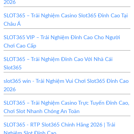
2026
SLOT365 – Trải Nghiệm Casino Slot365 Đỉnh Cao Tại
Châu Á
SLOT365 VIP – Trải Nghiệm Đỉnh Cao Cho Người
Chơi Cao Cấp
SLOT365 – Trải Nghiệm Đỉnh Cao Với Nhà Cái
Slot365
slot365 win - Trải Nghiệm Vui Chơi Slot365 Đỉnh Cao
2026
SLOT365 – Trải Nghiệm Casino Trực Tuyến Đỉnh Cao,
Chơi Slot Nhanh Chóng An Toàn
SLOT365 - RTP Slot365 Chính Hãng 2026 | Trải
Nghiệm Slot Đỉnh Cao