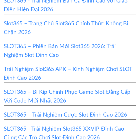
SLOT365 - Trải Nghiệm Bắn Cá Đỉnh Cao Với Giao
Diện Hiện Đại 2026
Slot365 – Trang Chủ Slot365 Chính Thức Không Bị
Chặn 2026
SLOT365 – Phiên Bản Mới Slot365 2026: Trải
Nghiệm Slot Đỉnh Cao
Trải Nghiệm Slot365 APK – Kinh Nghiệm Chơi SLOT
Đỉnh Cao 2026
SLOT365 – Bí Kíp Chinh Phục Game Slot Đẳng Cấp
Với Code Mới Nhất 2026
SLOT365 – Trải Nghiệm Cược Slot Đỉnh Cao 2026
SLOT365 - Trải Nghiệm Slot365 XXVIP Đỉnh Cao
Cùng Các Trò Chơi Slot Đỉnh Cao 2026