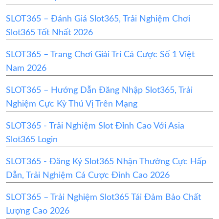
SLOT365 – Đánh Giá Slot365, Trải Nghiệm Chơi
Slot365 Tốt Nhất 2026
SLOT365 – Trang Chơi Giải Trí Cá Cược Số 1 Việt
Nam 2026
SLOT365 – Hướng Dẫn Đăng Nhập Slot365, Trải
Nghiệm Cực Kỳ Thú Vị Trên Mạng
SLOT365 - Trải Nghiệm Slot Đỉnh Cao Với Asia
Slot365 Login
SLOT365 - Đăng Ký Slot365 Nhận Thưởng Cực Hấp
Dẫn, Trải Nghiệm Cá Cược Đỉnh Cao 2026
SLOT365 – Trải Nghiệm Slot365 Tái Đảm Bảo Chất
Lượng Cao 2026