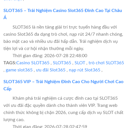
SLOT365 – Trải Nghiệm Casino Slot365 Đỉnh Cao Tại Châu
Á
SLOT365 là nền tảng giải trí trực tuyến hàng đầu với
casino Slot365 đa dạng trò chơi, nạp rút 24/7 nhanh chóng,
bảo mật cao và nhiều ưu đãi hấp dẫn. Trải nghiệm dịch vụ
tiện lợi và cơ hội nhận thưởng mỗi ngày.
Thời gian đăng: 2026-07-28 22:48:00
TAGS:
Casino SLOT365
,
SLOT365
,
SLOT
,
trò chơi SLOT365
,
game slot365
,
ưu đãi Slot365
,
nạp rút Slot365
,
SLOT365 VIP – Trải Nghiệm Đỉnh Cao Cho Người Chơi Cao
Cấp
Khám phá trải nghiệm cá cược đỉnh cao tại SLOT365
với ưu đãi đặc quyền dành cho thành viên VIP. Trang web
chính thức không bị chặn 2026, cung cấp dịch vụ SLOT chất
lượng cao.
Thời gian đăng: 2026-07-28 02:47:59