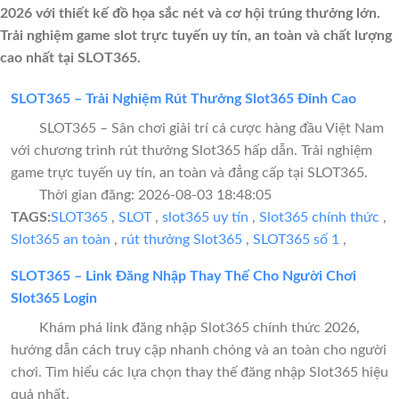
2026 với thiết kế đồ họa sắc nét và cơ hội trúng thưởng lớn.
Trải nghiệm game slot trực tuyến uy tín, an toàn và chất lượng
cao nhất tại SLOT365.
SLOT365 – Trải Nghiệm Rút Thưởng Slot365 Đỉnh Cao
SLOT365 – Sân chơi giải trí cá cược hàng đầu Việt Nam
với chương trình rút thưởng Slot365 hấp dẫn. Trải nghiệm
game trực tuyến uy tín, an toàn và đẳng cấp tại SLOT365.
Thời gian đăng: 2026-08-03 18:48:05
TAGS:
SLOT365
,
SLOT
,
slot365 uy tín
,
Slot365 chính thức
,
Slot365 an toàn
,
rút thưởng Slot365
,
SLOT365 số 1
,
SLOT365 – Link Đăng Nhập Thay Thế Cho Người Chơi
Slot365 Login
Khám phá link đăng nhập Slot365 chính thức 2026,
hướng dẫn cách truy cập nhanh chóng và an toàn cho người
chơi. Tìm hiểu các lựa chọn thay thế đăng nhập Slot365 hiệu
quả nhất.