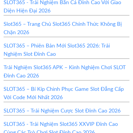
SLOT365 - Trải Nghiệm Bắn Cá Đỉnh Cao Với Giao
Diện Hiện Đại 2026
Slot365 – Trang Chủ Slot365 Chính Thức Không Bị
Chặn 2026
SLOT365 – Phiên Bản Mới Slot365 2026: Trải
Nghiệm Slot Đỉnh Cao
Trải Nghiệm Slot365 APK – Kinh Nghiệm Chơi SLOT
Đỉnh Cao 2026
SLOT365 – Bí Kíp Chinh Phục Game Slot Đẳng Cấp
Với Code Mới Nhất 2026
SLOT365 – Trải Nghiệm Cược Slot Đỉnh Cao 2026
SLOT365 - Trải Nghiệm Slot365 XXVIP Đỉnh Cao
Cùng Các Trò Chơi Slot Đỉnh Cao 2026