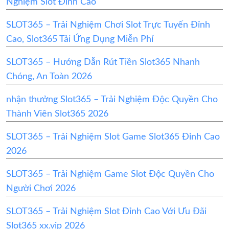
Nghiệm Slot Đỉnh Cao
SLOT365 – Trải Nghiệm Chơi Slot Trực Tuyến Đỉnh
Cao, Slot365 Tải Ứng Dụng Miễn Phí
SLOT365 – Hướng Dẫn Rút Tiền Slot365 Nhanh
Chóng, An Toàn 2026
nhận thưởng Slot365 – Trải Nghiệm Độc Quyền Cho
Thành Viên Slot365 2026
SLOT365 – Trải Nghiệm Slot Game Slot365 Đỉnh Cao
2026
SLOT365 – Trải Nghiệm Game Slot Độc Quyền Cho
Người Chơi 2026
SLOT365 – Trải Nghiệm Slot Đỉnh Cao Với Ưu Đãi
Slot365 xx.vip 2026