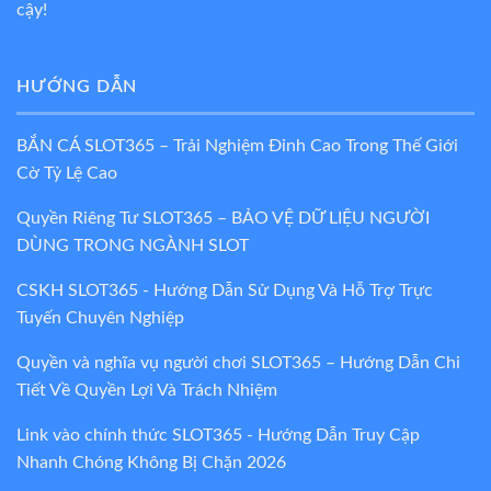
cậy!
HƯỚNG DẪN
BẮN CÁ SLOT365 – Trải Nghiệm Đỉnh Cao Trong Thế Giới
Cờ Tỷ Lệ Cao
Quyền Riêng Tư SLOT365 – BẢO VỆ DỮ LIỆU NGƯỜI
DÙNG TRONG NGÀNH SLOT
CSKH SLOT365 - Hướng Dẫn Sử Dụng Và Hỗ Trợ Trực
Tuyến Chuyên Nghiệp
Quyền và nghĩa vụ người chơi SLOT365 – Hướng Dẫn Chi
Tiết Về Quyền Lợi Và Trách Nhiệm
Link vào chính thức SLOT365 - Hướng Dẫn Truy Cập
Nhanh Chóng Không Bị Chặn 2026