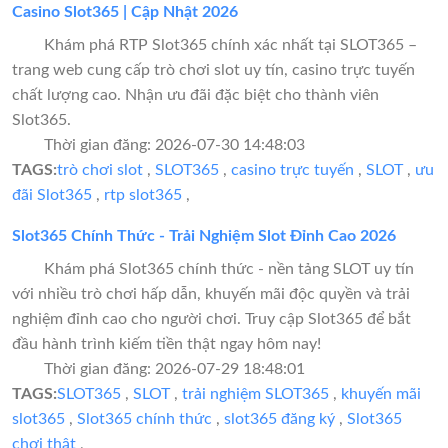
Casino Slot365 | Cập Nhật 2026
Khám phá RTP Slot365 chính xác nhất tại SLOT365 –
trang web cung cấp trò chơi slot uy tín, casino trực tuyến
chất lượng cao. Nhận ưu đãi đặc biệt cho thành viên
Slot365.
Thời gian đăng: 2026-07-30 14:48:03
TAGS:
trò chơi slot
,
SLOT365
,
casino trực tuyến
,
SLOT
,
ưu
đãi Slot365
,
rtp slot365
,
Slot365 Chính Thức - Trải Nghiệm Slot Đỉnh Cao 2026
Khám phá Slot365 chính thức - nền tảng SLOT uy tín
với nhiều trò chơi hấp dẫn, khuyến mãi độc quyền và trải
nghiệm đỉnh cao cho người chơi. Truy cập Slot365 để bắt
đầu hành trình kiếm tiền thật ngay hôm nay!
Thời gian đăng: 2026-07-29 18:48:01
TAGS:
SLOT365
,
SLOT
,
trải nghiệm SLOT365
,
khuyến mãi
slot365
,
Slot365 chính thức
,
slot365 đăng ký
,
Slot365
chơi thật
,