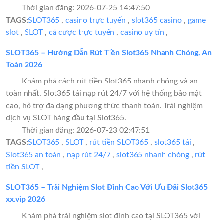
Thời gian đăng: 2026-07-25 14:47:50
TAGS:
SLOT365
,
casino trực tuyến
,
slot365 casino
,
game
slot
,
SLOT
,
cá cược trực tuyến
,
casino uy tín
,
SLOT365 – Hướng Dẫn Rút Tiền Slot365 Nhanh Chóng, An
Toàn 2026
Khám phá cách rút tiền Slot365 nhanh chóng và an
toàn nhất. Slot365 tái nạp rút 24/7 với hệ thống bảo mật
cao, hỗ trợ đa dạng phương thức thanh toán. Trải nghiệm
dịch vụ SLOT hàng đầu tại Slot365.
Thời gian đăng: 2026-07-23 02:47:51
TAGS:
SLOT365
,
SLOT
,
rút tiền SLOT365
,
slot365 tái
,
Slot365 an toàn
,
nạp rút 24/7
,
slot365 nhanh chóng
,
rút
tiền SLOT
,
SLOT365 – Trải Nghiệm Slot Đỉnh Cao Với Ưu Đãi Slot365
xx.vip 2026
Khám phá trải nghiệm slot đỉnh cao tại SLOT365 với