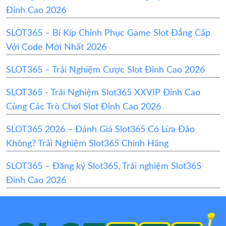
Đỉnh Cao 2026
SLOT365 – Bí Kíp Chinh Phục Game Slot Đẳng Cấp
Với Code Mới Nhất 2026
SLOT365 – Trải Nghiệm Cược Slot Đỉnh Cao 2026
SLOT365 - Trải Nghiệm Slot365 XXVIP Đỉnh Cao
Cùng Các Trò Chơi Slot Đỉnh Cao 2026
SLOT365 2026 – Đánh Giá Slot365 Có Lừa Đảo
Không? Trải Nghiệm Slot365 Chính Hãng
SLOT365 – Đăng ký Slot365, Trải nghiệm Slot365
Đỉnh Cao 2026