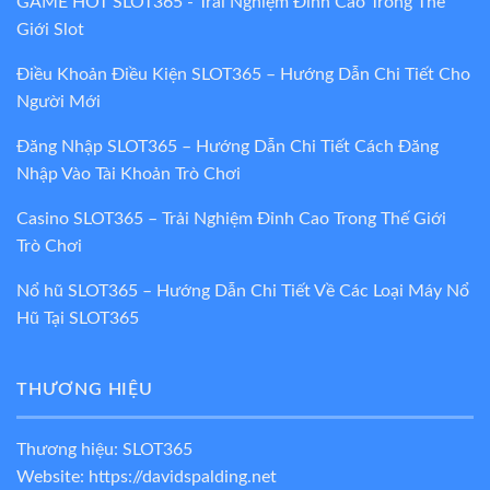
GAME HOT SLOT365 - Trải Nghiệm Đỉnh Cao Trong Thế
Giới Slot
Điều Khoản Điều Kiện SLOT365 – Hướng Dẫn Chi Tiết Cho
Người Mới
Đăng Nhập SLOT365 – Hướng Dẫn Chi Tiết Cách Đăng
Nhập Vào Tài Khoản Trò Chơi
Casino SLOT365 – Trải Nghiệm Đỉnh Cao Trong Thế Giới
Trò Chơi
Nổ hũ SLOT365 – Hướng Dẫn Chi Tiết Về Các Loại Máy Nổ
Hũ Tại SLOT365
THƯƠNG HIỆU
Thương hiệu: SLOT365
Website:
https://davidspalding.net