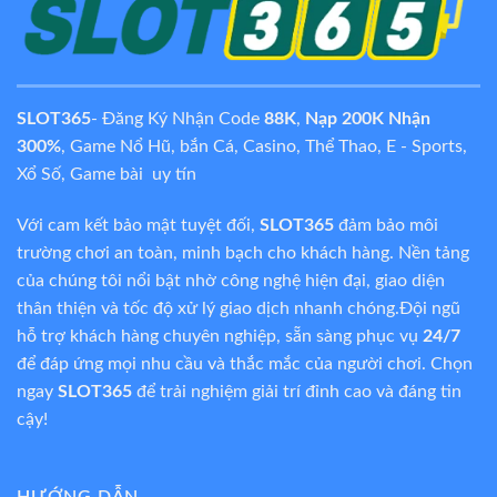
SLOT365
- Đăng Ký Nhận Code
88K
,
Nạp 200K Nhận
300%
, Game Nổ Hũ, bắn Cá, Casino, Thể Thao, E - Sports,
Xổ Số, Game bài uy tín
Với cam kết bảo mật tuyệt đối,
SLOT365
đảm bảo môi
trường chơi an toàn, minh bạch cho khách hàng. Nền tảng
của chúng tôi nổi bật nhờ công nghệ hiện đại, giao diện
thân thiện và tốc độ xử lý giao dịch nhanh chóng.
Đội ngũ
hỗ trợ khách hàng chuyên nghiệp, sẵn sàng phục vụ
24/7
để đáp ứng mọi nhu cầu và thắc mắc của người chơi. Chọn
ngay
SLOT365
để trải nghiệm giải trí đỉnh cao và đáng tin
cậy!
HƯỚNG DẪN