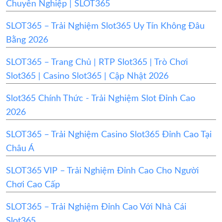
Chuyên Nghiệp | SLOT365
SLOT365 – Trải Nghiệm Slot365 Uy Tín Không Đâu
Bằng 2026
SLOT365 – Trang Chủ | RTP Slot365 | Trò Chơi
Slot365 | Casino Slot365 | Cập Nhật 2026
Slot365 Chính Thức - Trải Nghiệm Slot Đỉnh Cao
2026
SLOT365 – Trải Nghiệm Casino Slot365 Đỉnh Cao Tại
Châu Á
SLOT365 VIP – Trải Nghiệm Đỉnh Cao Cho Người
Chơi Cao Cấp
SLOT365 – Trải Nghiệm Đỉnh Cao Với Nhà Cái
Slot365