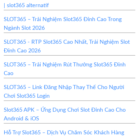
| slot365 alternatif
SLOT365 – Trải Nghiệm Slot365 Đỉnh Cao Trong
Ngành Slot 2026
SLOT365 - RTP Slot365 Cao Nhất, Trải Nghiệm Slot
Đỉnh Cao 2026
SLOT365 – Trải Nghiệm Rút Thưởng Slot365 Đỉnh
Cao
SLOT365 – Link Đăng Nhập Thay Thế Cho Người
Chơi Slot365 Login
Slot365 APK – Ứng Dụng Chơi Slot Đỉnh Cao Cho
Android & iOS
Hỗ Trợ Slot365 – Dịch Vụ Chăm Sóc Khách Hàng