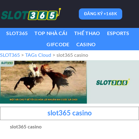
ĐĂNG KÝ +168K
SLOT365
TOP NHÀ CÁI
THỂ THAO
ESPORTS
GIFCODE
CASINO
SLOT365
>
TAGs Cloud
>
slot365 casino
slot365 casino
slot365 casino