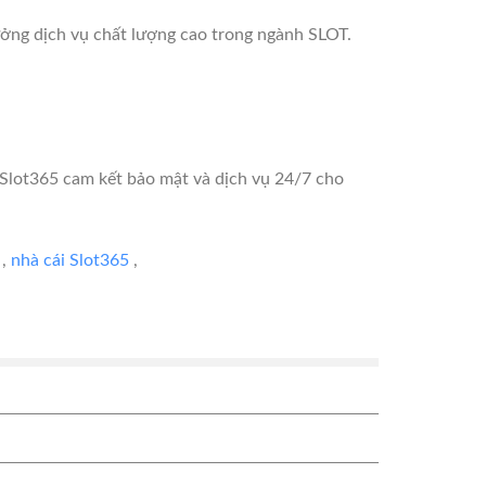
ưởng dịch vụ chất lượng cao trong ngành SLOT.
 Slot365 cam kết bảo mật và dịch vụ 24/7 cho
,
nhà cái Slot365
,