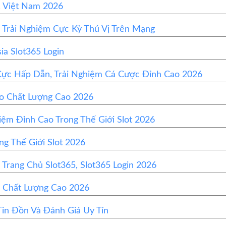
1 Việt Nam 2026
Trải Nghiệm Cực Kỳ Thú Vị Trên Mạng
ia Slot365 Login
ực Hấp Dẫn, Trải Nghiệm Cá Cược Đỉnh Cao 2026
ảo Chất Lượng Cao 2026
iệm Đỉnh Cao Trong Thế Giới Slot 2026
g Thế Giới Slot 2026
rang Chủ Slot365, Slot365 Login 2026
, Chất Lượng Cao 2026
in Đồn Và Đánh Giá Uy Tín