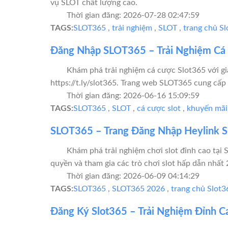
vụ SLOT chất lượng cao.
Thời gian đăng: 2026-07-28 02:47:59
TAGS:
SLOT365
,
trải nghiệm
,
SLOT
,
trang chủ S
Đăng Nhập SLOT365 – Trải Nghiệm Cá
Khám phá trải nghiệm cá cược Slot365 với gi
https://t.ly/slot365. Trang web SLOT365 cung cấp 
Thời gian đăng: 2026-06-16 15:09:59
TAGS:
SLOT365
,
SLOT
,
cá cược slot
,
khuyến mãi
SLOT365 – Trang Đăng Nhập Heylink S
Khám phá trải nghiệm chơi slot đỉnh cao tại
quyền và tham gia các trò chơi slot hấp dẫn nhất
Thời gian đăng: 2026-06-09 04:14:29
TAGS:
SLOT365
,
SLOT365 2026
,
trang chủ Slot3
Đăng Ký Slot365 – Trải Nghiệm Đỉnh C