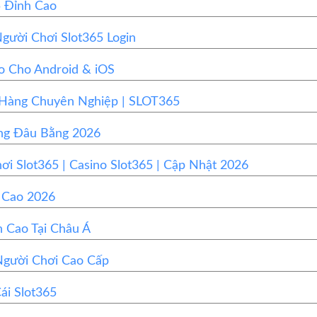
5 Đỉnh Cao
gười Chơi Slot365 Login
o Cho Android & iOS
 Hàng Chuyên Nghiệp | SLOT365
ông Đâu Bằng 2026
ơi Slot365 | Casino Slot365 | Cập Nhật 2026
h Cao 2026
h Cao Tại Châu Á
Người Chơi Cao Cấp
ái Slot365