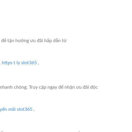
y để tận hưởng ưu đãi hấp dẫn từ
,
https t ly slot365
,
 nhanh chóng. Truy cập ngay để nhận ưu đãi độc
yến mãi slot365
,