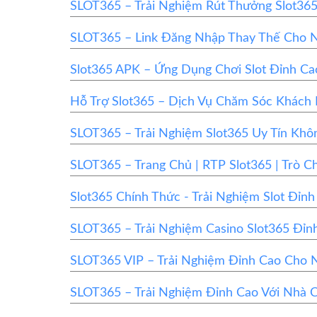
SLOT365 – Trải Nghiệm Rút Thưởng Slot36
SLOT365 – Link Đăng Nhập Thay Thế Cho N
Slot365 APK – Ứng Dụng Chơi Slot Đỉnh Ca
Hỗ Trợ Slot365 – Dịch Vụ Chăm Sóc Khách
SLOT365 – Trải Nghiệm Slot365 Uy Tín Kh
SLOT365 – Trang Chủ | RTP Slot365 | Trò Ch
Slot365 Chính Thức - Trải Nghiệm Slot Đỉn
SLOT365 – Trải Nghiệm Casino Slot365 Đỉn
SLOT365 VIP – Trải Nghiệm Đỉnh Cao Cho 
SLOT365 – Trải Nghiệm Đỉnh Cao Với Nhà C