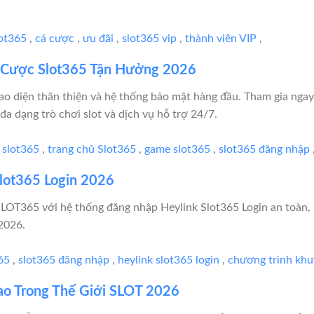
lot365
,
cá cược
,
ưu đãi
,
slot365 vip
,
thành viên VIP
,
 Cược Slot365 Tận Hưởng 2026
ao diện thân thiện và hệ thống bảo mật hàng đầu. Tham gia nga
đa dạng trò chơi slot và dịch vụ hỗ trợ 24/7.
 slot365
,
trang chủ Slot365
,
game slot365
,
slot365 đăng nhập
lot365 Login 2026
 SLOT365 với hệ thống đăng nhập Heylink Slot365 Login an toàn,
 2026.
65
,
slot365 đăng nhập
,
heylink slot365 login
,
chương trình khu
ao Trong Thế Giới SLOT 2026