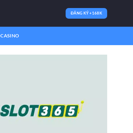
ĐĂNG KÝ +168K
CASINO