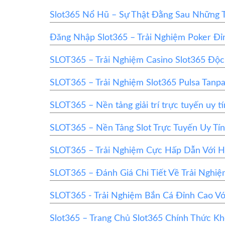
Slot365 Nổ Hũ – Sự Thật Đằng Sau Những T
Đăng Nhập Slot365 – Trải Nghiệm Poker Đ
SLOT365 – Trải Nghiệm Casino Slot365 Độ
SLOT365 – Trải Nghiệm Slot365 Pulsa Tanp
SLOT365 – Nền tảng giải trí trực tuyến uy tín 
SLOT365 – Nền Tảng Slot Trực Tuyến Uy Tí
SLOT365 – Trải Nghiệm Cực Hấp Dẫn Với H
SLOT365 – Đánh Giá Chi Tiết Về Trải Nghiệ
SLOT365 - Trải Nghiệm Bắn Cá Đỉnh Cao Vớ
Slot365 – Trang Chủ Slot365 Chính Thức K