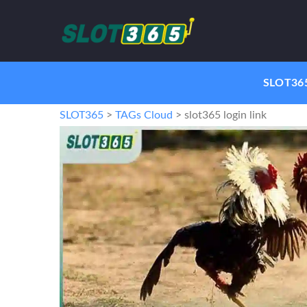
SLOT36
SLOT365
>
TAGs Cloud
>
slot365 login link