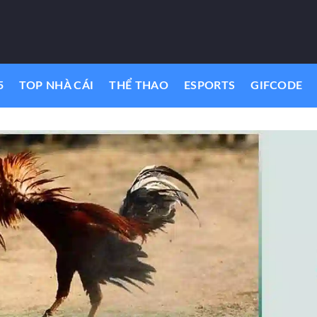
5
TOP NHÀ CÁI
THỂ THAO
ESPORTS
GIFCODE