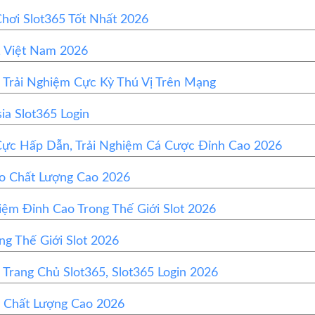
hơi Slot365 Tốt Nhất 2026
1 Việt Nam 2026
Trải Nghiệm Cực Kỳ Thú Vị Trên Mạng
ia Slot365 Login
ực Hấp Dẫn, Trải Nghiệm Cá Cược Đỉnh Cao 2026
ảo Chất Lượng Cao 2026
iệm Đỉnh Cao Trong Thế Giới Slot 2026
g Thế Giới Slot 2026
rang Chủ Slot365, Slot365 Login 2026
, Chất Lượng Cao 2026