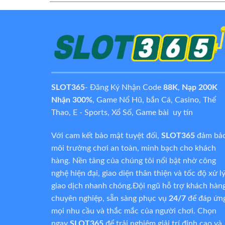
SLOT365
- Đăng Ký Nhận Code
88K
,
Nạp 200K
Nhận 300%
, Game Nổ Hũ, bắn Cá, Casino, Thể
Thao, E - Sports, Xổ Số, Game bài uy tín
Với cam kết bảo mật tuyệt đối,
SLOT365
đảm bả
môi trường chơi an toàn, minh bạch cho khách
hàng. Nền tảng của chúng tôi nổi bật nhờ công
nghệ hiện đại, giao diện thân thiện và tốc độ xử l
giao dịch nhanh chóng.
Đội ngũ hỗ trợ khách hàn
chuyên nghiệp, sẵn sàng phục vụ
24/7
để đáp ứn
mọi nhu cầu và thắc mắc của người chơi. Chọn
ngay
SLOT365
để trải nghiệm giải trí đỉnh cao và