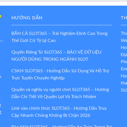
HƯỚNG DẪN
T
BẮN CÁ SLOT365 – Trải Nghiệm Đỉnh Cao Trong
Th
Thế Giới Cờ Tỷ Lệ Cao
We
Ho
Quyền Riêng Tư SLOT365 – BẢO VỆ DỮ LIỆU
Đị
NGƯỜI DÙNG TRONG NGÀNH SLOT
Ph
Ema
CSKH SLOT365 - Hướng Dẫn Sử Dụng Và Hỗ Trợ
Ha
o
Trực Tuyến Chuyên Nghiệp
tha
Quyền và nghĩa vụ người chơi SLOT365 – Hướng
SL
Dẫn Chi Tiết Về Quyền Lợi Và Trách Nhiệm
ý
g
Link vào chính thức SLOT365 - Hướng Dẫn Truy
g
Cập Nhanh Chóng Không Bị Chặn 2026
Bảo Mật SLOT365 – Hướng Dẫn An Toàn Trong Trò