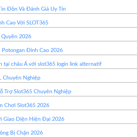
in Đồn Và Đánh Giá Uy Tín
ỉnh Cao Với SLOT365
c Quyền 2026
a Potongan Đỉnh Cao 2026
tại châu Á với slot365 login link alternatif
n, Chuyên Nghiệp
ỗ Trợ Slot365 Chuyên Nghiệp
m Chơi Slot365 2026
i Giao Diện Hiện Đại 2026
hông Bị Chặn 2026