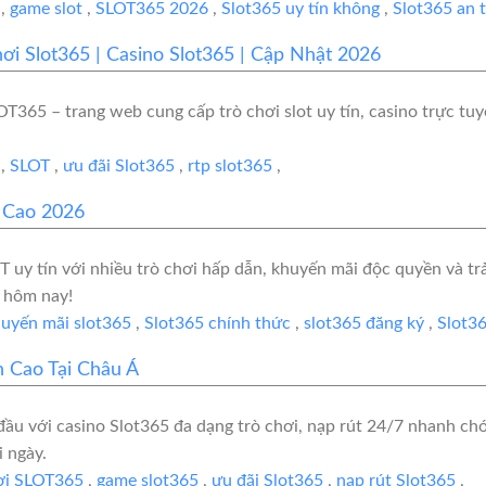
,
game slot
,
SLOT365 2026
,
Slot365 uy tín không
,
Slot365 an 
ơi Slot365 | Casino Slot365 | Cập Nhật 2026
365 – trang web cung cấp trò chơi slot uy tín, casino trực tuy
,
SLOT
,
ưu đãi Slot365
,
rtp slot365
,
h Cao 2026
 uy tín với nhiều trò chơi hấp dẫn, khuyến mãi độc quyền và trả
y hôm nay!
uyến mãi slot365
,
Slot365 chính thức
,
slot365 đăng ký
,
Slot36
h Cao Tại Châu Á
 đầu với casino Slot365 đa dạng trò chơi, nạp rút 24/7 nhanh chó
i ngày.
ơi SLOT365
,
game slot365
,
ưu đãi Slot365
,
nạp rút Slot365
,