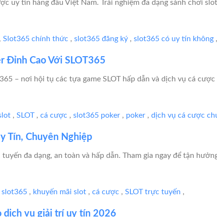
ợc uy tín hàng đầu Việt Nam. Trải nghiệm đa dạng sảnh chơi slo
,
Slot365 chính thức
,
slot365 đăng ký
,
slot365 có uy tín không
er Đỉnh Cao Với SLOT365
t365 – nơi hội tụ các tựa game SLOT hấp dẫn và dịch vụ cá cượ
lot
,
SLOT
,
cá cược
,
slot365 poker
,
poker
,
dịch vụ cá cược ch
y Tín, Chuyên Nghiệp
 tuyến đa dạng, an toàn và hấp dẫn. Tham gia ngay để tận hưở
 slot365
,
khuyến mãi slot
,
cá cược
,
SLOT trực tuyến
,
ịch vụ giải trí uy tín 2026