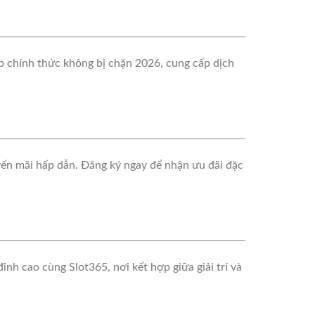
b chính thức không bị chặn 2026, cung cấp dịch
uyến mãi hấp dẫn. Đăng ký ngay để nhận ưu đãi đặc
nh cao cùng Slot365, nơi kết hợp giữa giải trí và