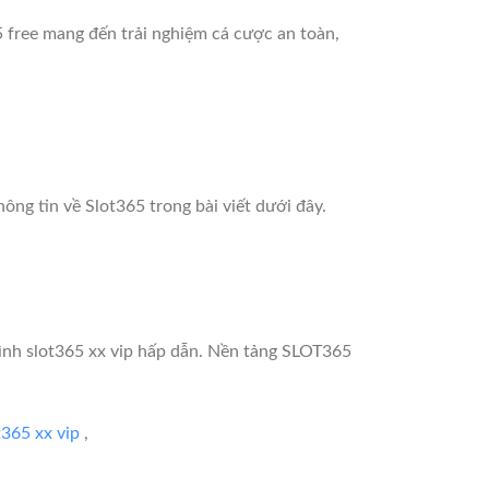
5 free mang đến trải nghiệm cá cược an toàn,
ông tin về Slot365 trong bài viết dưới đây.
ình slot365 xx vip hấp dẫn. Nền tảng SLOT365
t365 xx vip
,