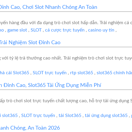
Đỉnh Cao, Chơi Slot Nhanh Chóng An Toàn
n hàng đầu với đa dạng trò chơi slot hấp dẫn. Trải nghiệm cá cư
no
,
game slot
,
SLOT
,
cá cược trực tuyến
,
casino uy tín
,
Trải Nghiệm Slot Đỉnh Cao
với tỷ lệ trả thưởng cao nhất. Trải nghiệm trò chơi slot trực tu
hà cái Slot365
,
SLOT trực tuyến
,
rtp slot365
,
slot365 chính hã
n Đỉnh Cao, Slot365 Tải Ứng Dụng Miễn Phí
p trò chơi slot trực tuyến chất lượng cao, hỗ trợ tải ứng dụng
 slot365
,
SLOT trực tuyến
,
tải Slot365
,
tải ứng dụng slot365
,
anh Chóng, An Toàn 2026