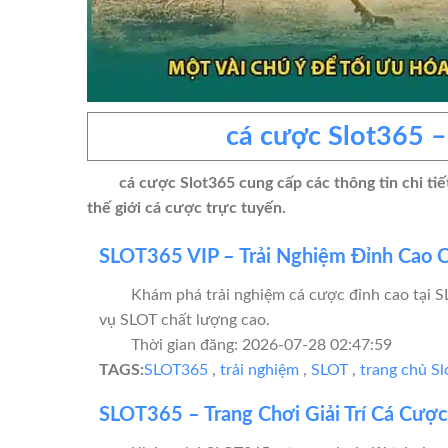
cá cược Slot365 
cá cược Slot365 cung cấp các thông tin chi ti
thế giới cá cược trực tuyến.
SLOT365 VIP – Trải Nghiệm Đỉnh Cao 
Khám phá trải nghiệm cá cược đỉnh cao tại S
vụ SLOT chất lượng cao.
Thời gian đăng: 2026-07-28 02:47:59
TAGS:
SLOT365
,
trải nghiệm
,
SLOT
,
trang chủ S
SLOT365 – Trang Chơi Giải Trí Cá Cượ