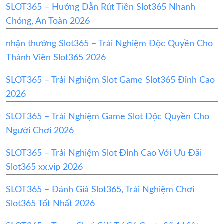
SLOT365 – Hướng Dẫn Rút Tiền Slot365 Nhanh
Chóng, An Toàn 2026
nhận thưởng Slot365 – Trải Nghiệm Độc Quyền Cho
Thành Viên Slot365 2026
SLOT365 – Trải Nghiệm Slot Game Slot365 Đỉnh Cao
2026
SLOT365 – Trải Nghiệm Game Slot Độc Quyền Cho
Người Chơi 2026
SLOT365 – Trải Nghiệm Slot Đỉnh Cao Với Ưu Đãi
Slot365 xx.vip 2026
SLOT365 – Đánh Giá Slot365, Trải Nghiệm Chơi
Slot365 Tốt Nhất 2026