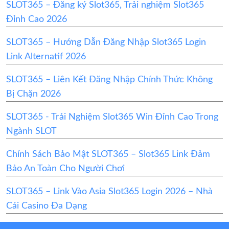
SLOT365 – Đăng ký Slot365, Trải nghiệm Slot365
Đỉnh Cao 2026
SLOT365 – Hướng Dẫn Đăng Nhập Slot365 Login
Link Alternatif 2026
SLOT365 – Liên Kết Đăng Nhập Chính Thức Không
Bị Chặn 2026
SLOT365 - Trải Nghiệm Slot365 Win Đỉnh Cao Trong
Ngành SLOT
Chính Sách Bảo Mật SLOT365 – Slot365 Link Đảm
Bảo An Toàn Cho Người Chơi
SLOT365 – Link Vào Asia Slot365 Login 2026 – Nhà
Cái Casino Đa Dạng