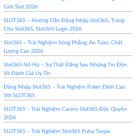
Giới Slot 2026
SLOT365 – Hướng Dẫn Đăng Nhập Slot365, Trang
Chủ Slot365, Slot365 Login 2026
Slot365 – Trải Nghiệm Sòng Phẳng, An Toàn, Chất
Lượng Cao 2026
Slot365 Nổ Hũ – Sự Thật Đằng Sau Những Tin Đồn
Và Đánh Giá Uy Tín
Đăng Nhập Slot365 – Trải Nghiệm Poker Đỉnh Cao
Với SLOT365
SLOT365 – Trải Nghiệm Casino Slot365 Độc Quyền
2026
SLOT365 – Trải Nghiệm Slot365 Pulsa Tanpa