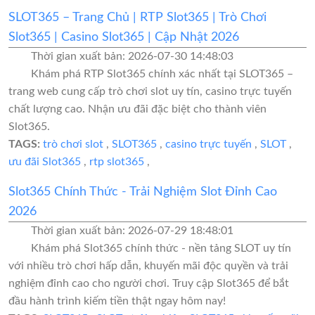
SLOT365 – Trang Chủ | RTP Slot365 | Trò Chơi
Slot365 | Casino Slot365 | Cập Nhật 2026
Thời gian xuất bản: 2026-07-30 14:48:03
Khám phá RTP Slot365 chính xác nhất tại SLOT365 –
trang web cung cấp trò chơi slot uy tín, casino trực tuyến
chất lượng cao. Nhận ưu đãi đặc biệt cho thành viên
Slot365.
TAGS:
trò chơi slot
,
SLOT365
,
casino trực tuyến
,
SLOT
,
ưu đãi Slot365
,
rtp slot365
,
Slot365 Chính Thức - Trải Nghiệm Slot Đỉnh Cao
2026
Thời gian xuất bản: 2026-07-29 18:48:01
Khám phá Slot365 chính thức - nền tảng SLOT uy tín
với nhiều trò chơi hấp dẫn, khuyến mãi độc quyền và trải
nghiệm đỉnh cao cho người chơi. Truy cập Slot365 để bắt
đầu hành trình kiếm tiền thật ngay hôm nay!