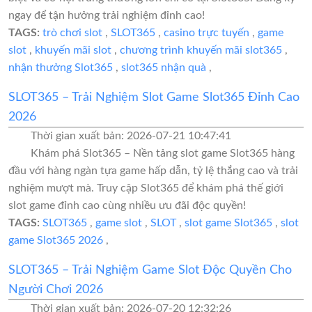
ngay để tận hưởng trải nghiệm đỉnh cao!
TAGS:
trò chơi slot
,
SLOT365
,
casino trực tuyến
,
game
slot
,
khuyến mãi slot
,
chương trình khuyến mãi slot365
,
nhận thưởng Slot365
,
slot365 nhận quà
,
SLOT365 – Trải Nghiệm Slot Game Slot365 Đỉnh Cao
2026
Thời gian xuất bản: 2026-07-21 10:47:41
Khám phá Slot365 – Nền tảng slot game Slot365 hàng
đầu với hàng ngàn tựa game hấp dẫn, tỷ lệ thắng cao và trải
nghiệm mượt mà. Truy cập Slot365 để khám phá thế giới
slot game đỉnh cao cùng nhiều ưu đãi độc quyền!
TAGS:
SLOT365
,
game slot
,
SLOT
,
slot game Slot365
,
slot
game Slot365 2026
,
SLOT365 – Trải Nghiệm Game Slot Độc Quyền Cho
Người Chơi 2026
Thời gian xuất bản: 2026-07-20 12:32:26