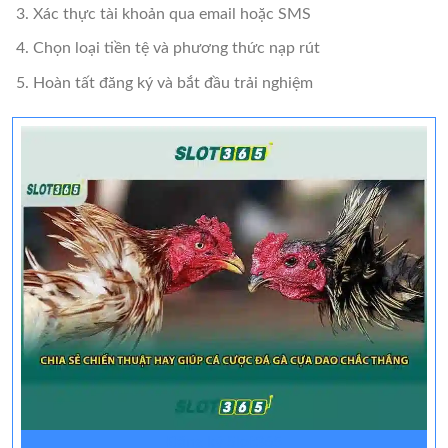
Xác thực tài khoản qua email hoặc SMS
Chọn loại tiền tệ và phương thức nạp rút
Hoàn tất đăng ký và bắt đầu trải nghiệm
Đăng ký Slot365