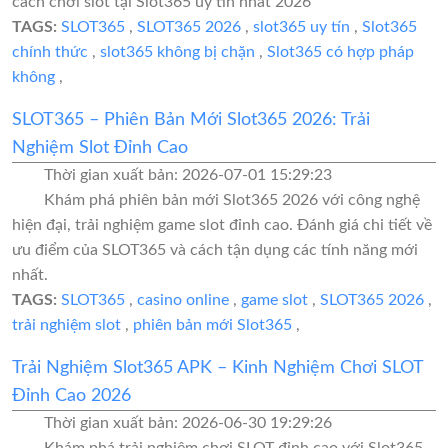
cách chơi slot tại Slot365 uy tín nhất 2026
TAGS:
SLOT365
,
SLOT365 2026
,
slot365 uy tín
,
Slot365
chính thức
,
slot365 không bị chặn
,
Slot365 có hợp pháp
không
,
SLOT365 – Phiên Bản Mới Slot365 2026: Trải
Nghiệm Slot Đỉnh Cao
Thời gian xuất bản: 2026-07-01 15:29:23
Khám phá phiên bản mới Slot365 2026 với công nghệ
hiện đại, trải nghiệm game slot đỉnh cao. Đánh giá chi tiết về
ưu điểm của SLOT365 và cách tận dụng các tính năng mới
nhất.
TAGS:
SLOT365
,
casino online
,
game slot
,
SLOT365 2026
,
trải nghiệm slot
,
phiên bản mới Slot365
,
Trải Nghiệm Slot365 APK – Kinh Nghiệm Chơi SLOT
Đỉnh Cao 2026
Thời gian xuất bản: 2026-06-30 19:29:26