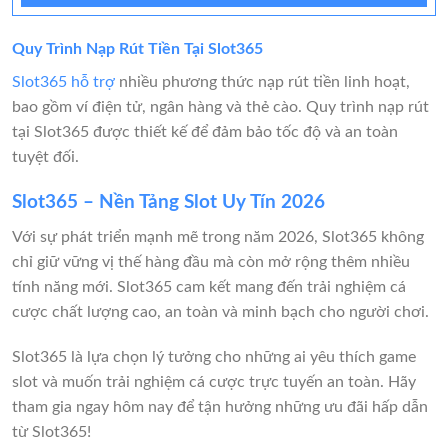
Quy Trình Nạp Rút Tiền Tại Slot365
Slot365 hỗ trợ
nhiều phương thức nạp rút tiền linh hoạt,
bao gồm ví điện tử, ngân hàng và thẻ cào. Quy trình nạp rút
tại Slot365 được thiết kế để đảm bảo tốc độ và an toàn
tuyệt đối.
Slot365 – Nền Tảng Slot Uy Tín 2026
Với sự phát triển mạnh mẽ trong năm 2026, Slot365 không
chỉ giữ vững vị thế hàng đầu mà còn mở rộng thêm nhiều
tính năng mới. Slot365 cam kết mang đến trải nghiệm cá
cược chất lượng cao, an toàn và minh bạch cho người chơi.
Slot365 là lựa chọn lý tưởng cho những ai yêu thích game
slot và muốn trải nghiệm cá cược trực tuyến an toàn. Hãy
tham gia ngay hôm nay để tận hưởng những ưu đãi hấp dẫn
từ Slot365!