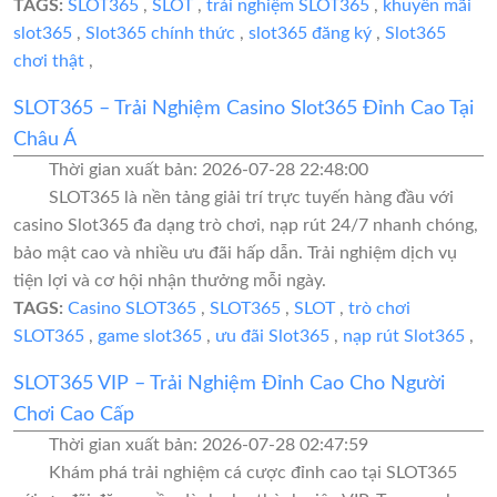
TAGS:
SLOT365
,
SLOT
,
trải nghiệm SLOT365
,
khuyến mãi
slot365
,
Slot365 chính thức
,
slot365 đăng ký
,
Slot365
chơi thật
,
SLOT365 – Trải Nghiệm Casino Slot365 Đỉnh Cao Tại
Châu Á
Thời gian xuất bản: 2026-07-28 22:48:00
SLOT365 là nền tảng giải trí trực tuyến hàng đầu với
casino Slot365 đa dạng trò chơi, nạp rút 24/7 nhanh chóng,
bảo mật cao và nhiều ưu đãi hấp dẫn. Trải nghiệm dịch vụ
tiện lợi và cơ hội nhận thưởng mỗi ngày.
TAGS:
Casino SLOT365
,
SLOT365
,
SLOT
,
trò chơi
SLOT365
,
game slot365
,
ưu đãi Slot365
,
nạp rút Slot365
,
SLOT365 VIP – Trải Nghiệm Đỉnh Cao Cho Người
Chơi Cao Cấp
Thời gian xuất bản: 2026-07-28 02:47:59
Khám phá trải nghiệm cá cược đỉnh cao tại SLOT365