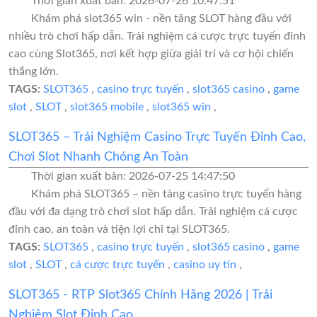
Thời gian xuất bản: 2026-07-26 10:47:51
Khám phá slot365 win - nền tảng SLOT hàng đầu với
nhiều trò chơi hấp dẫn. Trải nghiệm cá cược trực tuyến đỉnh
cao cùng Slot365, nơi kết hợp giữa giải trí và cơ hội chiến
thắng lớn.
TAGS:
SLOT365
,
casino trực tuyến
,
slot365 casino
,
game
slot
,
SLOT
,
slot365 mobile
,
slot365 win
,
SLOT365 – Trải Nghiệm Casino Trực Tuyến Đỉnh Cao,
Chơi Slot Nhanh Chóng An Toàn
Thời gian xuất bản: 2026-07-25 14:47:50
Khám phá SLOT365 – nền tảng casino trực tuyến hàng
đầu với đa dạng trò chơi slot hấp dẫn. Trải nghiệm cá cược
đỉnh cao, an toàn và tiện lợi chỉ tại SLOT365.
TAGS:
SLOT365
,
casino trực tuyến
,
slot365 casino
,
game
slot
,
SLOT
,
cá cược trực tuyến
,
casino uy tín
,
SLOT365 - RTP Slot365 Chính Hãng 2026 | Trải
Nghiệm Slot Đỉnh Cao