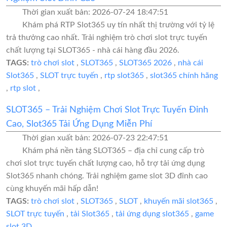
Thời gian xuất bản: 2026-07-24 18:47:51
Khám phá RTP Slot365 uy tín nhất thị trường với tỷ lệ
trả thưởng cao nhất. Trải nghiệm trò chơi slot trực tuyến
chất lượng tại SLOT365 - nhà cái hàng đầu 2026.
TAGS:
trò chơi slot
,
SLOT365
,
SLOT365 2026
,
nhà cái
Slot365
,
SLOT trực tuyến
,
rtp slot365
,
slot365 chính hãng
,
rtp slot
,
SLOT365 – Trải Nghiệm Chơi Slot Trực Tuyến Đỉnh
Cao, Slot365 Tải Ứng Dụng Miễn Phí
Thời gian xuất bản: 2026-07-23 22:47:51
Khám phá nền tảng SLOT365 – địa chỉ cung cấp trò
chơi slot trực tuyến chất lượng cao, hỗ trợ tải ứng dụng
Slot365 nhanh chóng. Trải nghiệm game slot 3D đỉnh cao
cùng khuyến mãi hấp dẫn!
TAGS:
trò chơi slot
,
SLOT365
,
SLOT
,
khuyến mãi slot365
,
SLOT trực tuyến
,
tải Slot365
,
tải ứng dụng slot365
,
game
slot 3D
,