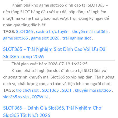
Khám phá kho game slot365 đỉnh cao tại SLOT365 –
nền tảng SLOT hàng đầu với ưu đãi hấp dẫn, trải nghiệm
mượt mà và hệ thống bảo mật vượt trội. Đăng ký ngay để
nhận quà tặng đặc biệt!
TAGS:
SLOT365
,
casino trực tuyến
,
khuyến mãi slot365
,
game slot365
,
game slot 2026
,
trải nghiệm slot
,
SLOT365 – Trải Nghiệm Slot Đỉnh Cao Với Ưu Đãi
Slot365 xx.vip 2026
Thời gian xuất bản: 2026-07-19 16:32:25
Khám phá trải nghiệm slot đỉnh cao tại SLOT365 với
chương trình khuyến mãi Slot365 xx.vip hấp dẫn. Tận hưởng
dịch vụ chất lượng cao, an toàn và tiện ích cho người chơi.
TAGS:
trò chơi slot
,
SLOT365
,
SLOT
,
khuyến mãi slot365
,
slot365 xx.vip
,
007WIN
,
SLOT365 – Đánh Giá Slot365, Trải Nghiệm Chơi
Slot365 Tốt Nhất 2026