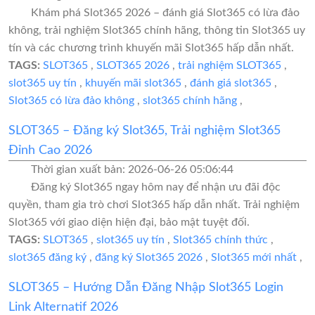
Khám phá Slot365 2026 – đánh giá Slot365 có lừa đảo
không, trải nghiệm Slot365 chính hãng, thông tin Slot365 uy
tín và các chương trình khuyến mãi Slot365 hấp dẫn nhất.
TAGS:
SLOT365
,
SLOT365 2026
,
trải nghiệm SLOT365
,
slot365 uy tín
,
khuyến mãi slot365
,
đánh giá slot365
,
Slot365 có lừa đảo không
,
slot365 chính hãng
,
SLOT365 – Đăng ký Slot365, Trải nghiệm Slot365
Đỉnh Cao 2026
Thời gian xuất bản: 2026-06-26 05:06:44
Đăng ký Slot365 ngay hôm nay để nhận ưu đãi độc
quyền, tham gia trò chơi Slot365 hấp dẫn nhất. Trải nghiệm
Slot365 với giao diện hiện đại, bảo mật tuyệt đối.
TAGS:
SLOT365
,
slot365 uy tín
,
Slot365 chính thức
,
slot365 đăng ký
,
đăng ký Slot365 2026
,
Slot365 mới nhất
,
SLOT365 – Hướng Dẫn Đăng Nhập Slot365 Login
Link Alternatif 2026