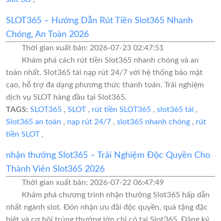
SLOT365 – Hướng Dẫn Rút Tiền Slot365 Nhanh
Chóng, An Toàn 2026
Thời gian xuất bản: 2026-07-23 02:47:51
Khám phá cách rút tiền Slot365 nhanh chóng và an
toàn nhất. Slot365 tái nạp rút 24/7 với hệ thống bảo mật
cao, hỗ trợ đa dạng phương thức thanh toán. Trải nghiệm
dịch vụ SLOT hàng đầu tại Slot365.
TAGS:
SLOT365
,
SLOT
,
rút tiền SLOT365
,
slot365 tái
,
Slot365 an toàn
,
nạp rút 24/7
,
slot365 nhanh chóng
,
rút
tiền SLOT
,
nhận thưởng Slot365 – Trải Nghiệm Độc Quyền Cho
Thành Viên Slot365 2026
Thời gian xuất bản: 2026-07-22 06:47:49
Khám phá chương trình nhận thưởng Slot365 hấp dẫn
nhất ngành slot. Đón nhận ưu đãi độc quyền, quà tặng đặc
biệt và cơ hội trúng thưởng lớn chỉ có tại Slot365. Đăng ký