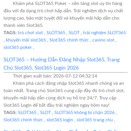
Khám phá SLOT365 Poker – nền tảng slot uy tín hàng
đầu với đa dạng trò chơi hấp dẫn. Trải nghiệm dịch vụ chất
lượng cao, bảo mật tuyệt đối và khuyến mãi hấp dẫn cho
thành viên Slot365.
TAGS:
trò chơi slot
,
SLOT365
,
SLOT
,
trải nghiệm SLOT365
,
khuyến mãi slot365
,
Slot365 chính thức
,
casino slot
,
slot365 poker
,
SLOT365 – Hướng Dẫn Đăng Nhập Slot365, Trang
Chủ Slot365, Slot365 Login 2026
Thời gian xuất bản: 2026-07-12 04:32:14
Khám phá cách đăng nhập Slot365 nhanh chóng và an
toàn nhất. Trang chủ Slot365 cung cấp đầy đủ trò chơi slot,
khuyến mãi hấp dẫn cùng dịch vụ hỗ trợ 24/7. Truy cập
Slot365 Login để bắt đầu trải nghiệm ngay hôm nay!
TAGS:
SLOT365
,
SLOT
,
SLOT365 không bị chặn 2026
,
Slot365 chính thức
,
slot365 login
,
slot365 trang chu
,