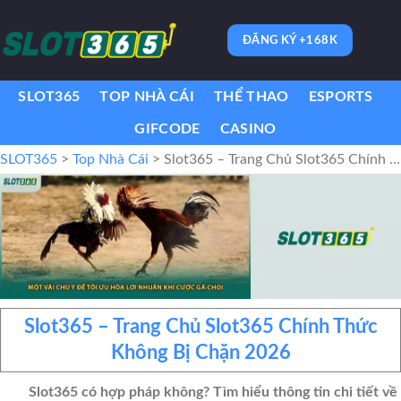
ĐĂNG KÝ +168K
SLOT365
TOP NHÀ CÁI
THỂ THAO
ESPORTS
GIFCODE
CASINO
SLOT365
>
Top Nhà Cái
>
Slot365 – Trang Chủ Slot365 Chính Thức Không Bị Chặn 2026
Slot365 – Trang Chủ Slot365 Chính Thức
Không Bị Chặn 2026
Slot365 có hợp pháp không? Tìm hiểu thông tin chi tiết về