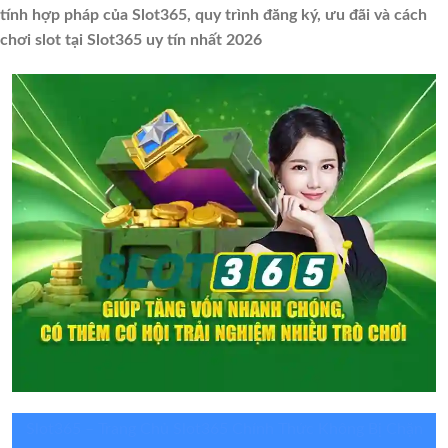
tính hợp pháp của Slot365, quy trình đăng ký, ưu đãi và cách
chơi slot tại Slot365 uy tín nhất 2026
Slot365 – Trang Chủ Slot365 Chính Thức Không Bị Chặn