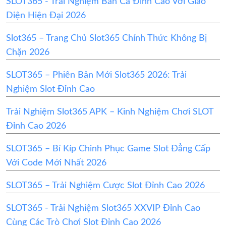
SLOT365 - Trải Nghiệm Bắn Cá Đỉnh Cao Với Giao
Diện Hiện Đại 2026
Slot365 – Trang Chủ Slot365 Chính Thức Không Bị
Chặn 2026
SLOT365 – Phiên Bản Mới Slot365 2026: Trải
Nghiệm Slot Đỉnh Cao
Trải Nghiệm Slot365 APK – Kinh Nghiệm Chơi SLOT
Đỉnh Cao 2026
SLOT365 – Bí Kíp Chinh Phục Game Slot Đẳng Cấp
Với Code Mới Nhất 2026
SLOT365 – Trải Nghiệm Cược Slot Đỉnh Cao 2026
SLOT365 - Trải Nghiệm Slot365 XXVIP Đỉnh Cao
Cùng Các Trò Chơi Slot Đỉnh Cao 2026