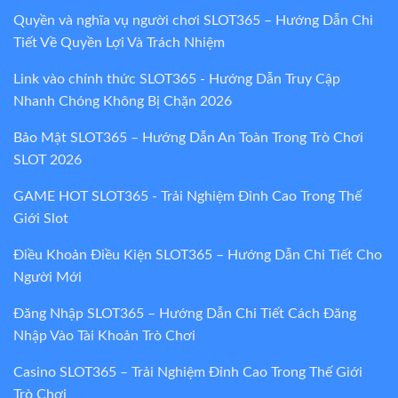
Quyền và nghĩa vụ người chơi SLOT365 – Hướng Dẫn Chi
Tiết Về Quyền Lợi Và Trách Nhiệm
Link vào chính thức SLOT365 - Hướng Dẫn Truy Cập
Nhanh Chóng Không Bị Chặn 2026
Bảo Mật SLOT365 – Hướng Dẫn An Toàn Trong Trò Chơi
SLOT 2026
GAME HOT SLOT365 - Trải Nghiệm Đỉnh Cao Trong Thế
Giới Slot
Điều Khoản Điều Kiện SLOT365 – Hướng Dẫn Chi Tiết Cho
Người Mới
Đăng Nhập SLOT365 – Hướng Dẫn Chi Tiết Cách Đăng
Nhập Vào Tài Khoản Trò Chơi
Casino SLOT365 – Trải Nghiệm Đỉnh Cao Trong Thế Giới
Trò Chơi