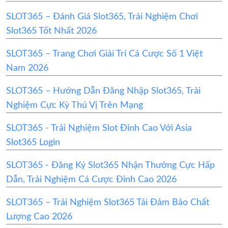
SLOT365 – Đánh Giá Slot365, Trải Nghiệm Chơi
Slot365 Tốt Nhất 2026
SLOT365 – Trang Chơi Giải Trí Cá Cược Số 1 Việt
Nam 2026
SLOT365 – Hướng Dẫn Đăng Nhập Slot365, Trải
Nghiệm Cực Kỳ Thú Vị Trên Mạng
SLOT365 - Trải Nghiệm Slot Đỉnh Cao Với Asia
Slot365 Login
SLOT365 - Đăng Ký Slot365 Nhận Thưởng Cực Hấp
Dẫn, Trải Nghiệm Cá Cược Đỉnh Cao 2026
SLOT365 – Trải Nghiệm Slot365 Tái Đảm Bảo Chất
Lượng Cao 2026