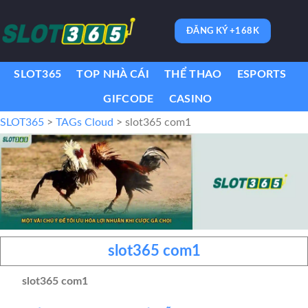
ĐĂNG KÝ +168K
SLOT365
TOP NHÀ CÁI
THỂ THAO
ESPORTS
GIFCODE
CASINO
SLOT365
>
TAGs Cloud
>
slot365 com1
slot365 com1
slot365 com1