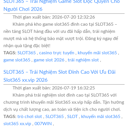
SLOT365 – Trải Nghiệm Game Slot Độc Quyền Cho
Người Chơi 2026
Thời gian xuất bản: 2026-07-20 12:32:26
Khám phá kho game slot365 đỉnh cao tại SLOT365 –
nền tảng SLOT hàng đầu với ưu đãi hấp dẫn, trải nghiệm
mượt mà và hệ thống bảo mật vượt trội. Đăng ký ngay để
nhận quà tặng đặc biệt!
TAGS:
SLOT365
,
casino trực tuyến
,
khuyến mãi slot365
,
game slot365
,
game slot 2026
,
trải nghiệm slot
,
SLOT365 – Trải Nghiệm Slot Đỉnh Cao Với Ưu Đãi
Slot365 xx.vip 2026
Thời gian xuất bản: 2026-07-19 16:32:25
Khám phá trải nghiệm slot đỉnh cao tại SLOT365 với
chương trình khuyến mãi Slot365 xx.vip hấp dẫn. Tận hưởng
dịch vụ chất lượng cao, an toàn và tiện ích cho người chơi.
TAGS:
trò chơi slot
,
SLOT365
,
SLOT
,
khuyến mãi slot365
,
slot365 xx.vip
,
007WIN
,