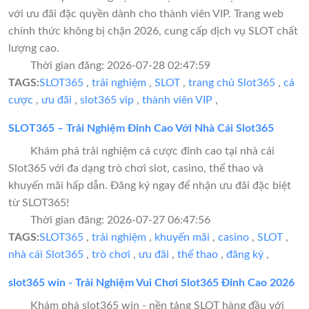
với ưu đãi đặc quyền dành cho thành viên VIP. Trang web
chính thức không bị chặn 2026, cung cấp dịch vụ SLOT chất
lượng cao.
Thời gian đăng: 2026-07-28 02:47:59
TAGS:
SLOT365
,
trải nghiệm
,
SLOT
,
trang chủ Slot365
,
cá
cược
,
ưu đãi
,
slot365 vip
,
thành viên VIP
,
SLOT365 – Trải Nghiệm Đỉnh Cao Với Nhà Cái Slot365
Khám phá trải nghiệm cá cược đỉnh cao tại nhà cái
Slot365 với đa dạng trò chơi slot, casino, thể thao và
khuyến mãi hấp dẫn. Đăng ký ngay để nhận ưu đãi đặc biệt
từ SLOT365!
Thời gian đăng: 2026-07-27 06:47:56
TAGS:
SLOT365
,
trải nghiệm
,
khuyến mãi
,
casino
,
SLOT
,
nhà cái Slot365
,
trò chơi
,
ưu đãi
,
thể thao
,
đăng ký
,
slot365 win - Trải Nghiệm Vui Chơi Slot365 Đỉnh Cao 2026
Khám phá slot365 win - nền tảng SLOT hàng đầu với