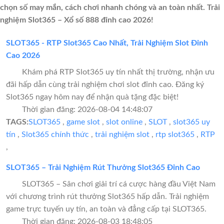
chọn số may mắn, cách chơi nhanh chóng và an toàn nhất. Trải
nghiệm Slot365 – Xổ số 888 đỉnh cao 2026!
SLOT365 - RTP Slot365 Cao Nhất, Trải Nghiệm Slot Đỉnh
Cao 2026
Khám phá RTP Slot365 uy tín nhất thị trường, nhận ưu
đãi hấp dẫn cùng trải nghiệm chơi slot đỉnh cao. Đăng ký
Slot365 ngay hôm nay để nhận quà tặng đặc biệt!
Thời gian đăng: 2026-08-04 14:48:07
TAGS:
SLOT365
,
game slot
,
slot online
,
SLOT
,
slot365 uy
tín
,
Slot365 chính thức
,
trải nghiệm slot
,
rtp slot365
,
RTP
,
SLOT365 – Trải Nghiệm Rút Thưởng Slot365 Đỉnh Cao
SLOT365 – Sân chơi giải trí cá cược hàng đầu Việt Nam
với chương trình rút thưởng Slot365 hấp dẫn. Trải nghiệm
game trực tuyến uy tín, an toàn và đẳng cấp tại SLOT365.
Thời gian đăng: 2026-08-03 18:48:05