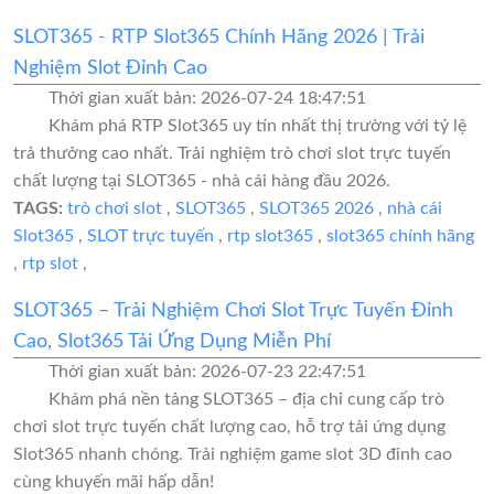
SLOT365 - RTP Slot365 Chính Hãng 2026 | Trải
Nghiệm Slot Đỉnh Cao
Thời gian xuất bản: 2026-07-24 18:47:51
Khám phá RTP Slot365 uy tín nhất thị trường với tỷ lệ
trả thưởng cao nhất. Trải nghiệm trò chơi slot trực tuyến
chất lượng tại SLOT365 - nhà cái hàng đầu 2026.
TAGS:
trò chơi slot
,
SLOT365
,
SLOT365 2026
,
nhà cái
Slot365
,
SLOT trực tuyến
,
rtp slot365
,
slot365 chính hãng
,
rtp slot
,
SLOT365 – Trải Nghiệm Chơi Slot Trực Tuyến Đỉnh
Cao, Slot365 Tải Ứng Dụng Miễn Phí
Thời gian xuất bản: 2026-07-23 22:47:51
Khám phá nền tảng SLOT365 – địa chỉ cung cấp trò
chơi slot trực tuyến chất lượng cao, hỗ trợ tải ứng dụng
Slot365 nhanh chóng. Trải nghiệm game slot 3D đỉnh cao
cùng khuyến mãi hấp dẫn!