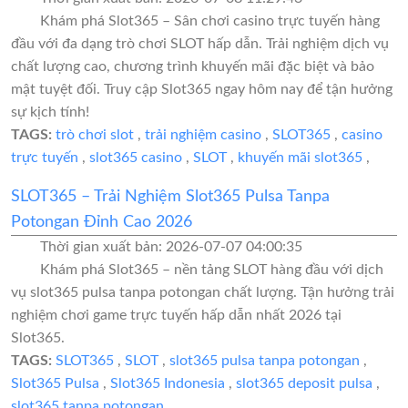
Khám phá Slot365 – Sân chơi casino trực tuyến hàng
đầu với đa dạng trò chơi SLOT hấp dẫn. Trải nghiệm dịch vụ
chất lượng cao, chương trình khuyến mãi đặc biệt và bảo
mật tuyệt đối. Truy cập Slot365 ngay hôm nay để tận hưởng
sự kịch tính!
TAGS:
trò chơi slot
,
trải nghiệm casino
,
SLOT365
,
casino
trực tuyến
,
slot365 casino
,
SLOT
,
khuyến mãi slot365
,
SLOT365 – Trải Nghiệm Slot365 Pulsa Tanpa
Potongan Đỉnh Cao 2026
Thời gian xuất bản: 2026-07-07 04:00:35
Khám phá Slot365 – nền tảng SLOT hàng đầu với dịch
vụ slot365 pulsa tanpa potongan chất lượng. Tận hưởng trải
nghiệm chơi game trực tuyến hấp dẫn nhất 2026 tại
Slot365.
TAGS:
SLOT365
,
SLOT
,
slot365 pulsa tanpa potongan
,
Slot365 Pulsa
,
Slot365 Indonesia
,
slot365 deposit pulsa
,
slot365 tanpa potongan
,