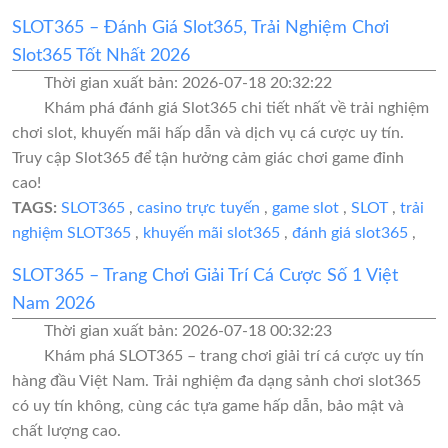
SLOT365 – Đánh Giá Slot365, Trải Nghiệm Chơi
Slot365 Tốt Nhất 2026
Thời gian xuất bản: 2026-07-18 20:32:22
Khám phá đánh giá Slot365 chi tiết nhất về trải nghiệm
chơi slot, khuyến mãi hấp dẫn và dịch vụ cá cược uy tín.
Truy cập Slot365 để tận hưởng cảm giác chơi game đỉnh
cao!
TAGS:
SLOT365
,
casino trực tuyến
,
game slot
,
SLOT
,
trải
nghiệm SLOT365
,
khuyến mãi slot365
,
đánh giá slot365
,
SLOT365 – Trang Chơi Giải Trí Cá Cược Số 1 Việt
Nam 2026
Thời gian xuất bản: 2026-07-18 00:32:23
Khám phá SLOT365 – trang chơi giải trí cá cược uy tín
hàng đầu Việt Nam. Trải nghiệm đa dạng sảnh chơi slot365
có uy tín không, cùng các tựa game hấp dẫn, bảo mật và
chất lượng cao.