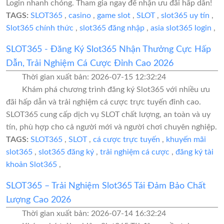
Login nhanh chóng. Tham gia ngay để nhận ưu đãi hấp dẫn!
TAGS:
SLOT365
,
casino
,
game slot
,
SLOT
,
slot365 uy tín
,
Slot365 chính thức
,
slot365 đăng nhập
,
asia slot365 login
,
SLOT365 - Đăng Ký Slot365 Nhận Thưởng Cực Hấp
Dẫn, Trải Nghiệm Cá Cược Đỉnh Cao 2026
Thời gian xuất bản: 2026-07-15 12:32:24
Khám phá chương trình đăng ký Slot365 với nhiều ưu
đãi hấp dẫn và trải nghiệm cá cược trực tuyến đỉnh cao.
SLOT365 cung cấp dịch vụ SLOT chất lượng, an toàn và uy
tín, phù hợp cho cả người mới và người chơi chuyên nghiệp.
TAGS:
SLOT365
,
SLOT
,
cá cược trực tuyến
,
khuyến mãi
slot365
,
slot365 đăng ký
,
trải nghiệm cá cược
,
đăng ký tài
khoản Slot365
,
SLOT365 – Trải Nghiệm Slot365 Tái Đảm Bảo Chất
Lượng Cao 2026
Thời gian xuất bản: 2026-07-14 16:32:24