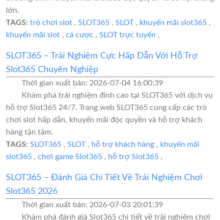
lớn.
TAGS:
trò chơi slot
,
SLOT365
,
SLOT
,
khuyến mãi slot365
,
khuyến mãi slot
,
cá cược
,
SLOT trực tuyến
,
SLOT365 – Trải Nghiệm Cực Hấp Dẫn Với Hỗ Trợ
Slot365 Chuyên Nghiệp
Thời gian xuất bản: 2026-07-04 16:00:39
Khám phá trải nghiệm đỉnh cao tại SLOT365 với dịch vụ
hỗ trợ Slot365 24/7. Trang web SLOT365 cung cấp các trò
chơi slot hấp dẫn, khuyến mãi độc quyền và hỗ trợ khách
hàng tận tâm.
TAGS:
SLOT365
,
SLOT
,
hỗ trợ khách hàng
,
khuyến mãi
slot365
,
chơi game Slot365
,
hỗ trợ Slot365
,
SLOT365 – Đánh Giá Chi Tiết Về Trải Nghiệm Chơi
Slot365 2026
Thời gian xuất bản: 2026-07-03 20:01:39
Khám phá đánh giá Slot365 chi tiết về trải nghiệm chơi