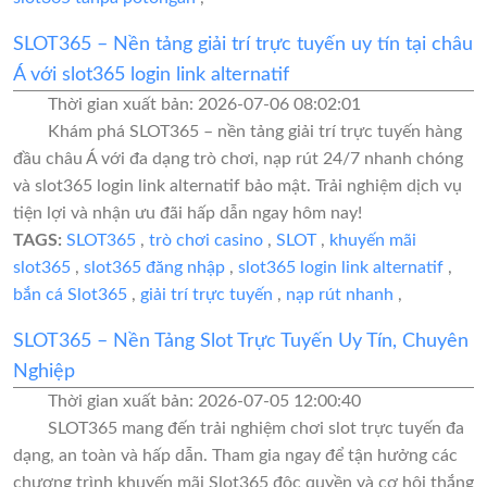
SLOT365 – Nền tảng giải trí trực tuyến uy tín tại châu
Á với slot365 login link alternatif
Thời gian xuất bản: 2026-07-06 08:02:01
Khám phá SLOT365 – nền tảng giải trí trực tuyến hàng
đầu châu Á với đa dạng trò chơi, nạp rút 24/7 nhanh chóng
và slot365 login link alternatif bảo mật. Trải nghiệm dịch vụ
tiện lợi và nhận ưu đãi hấp dẫn ngay hôm nay!
TAGS:
SLOT365
,
trò chơi casino
,
SLOT
,
khuyến mãi
slot365
,
slot365 đăng nhập
,
slot365 login link alternatif
,
bắn cá Slot365
,
giải trí trực tuyến
,
nạp rút nhanh
,
SLOT365 – Nền Tảng Slot Trực Tuyến Uy Tín, Chuyên
Nghiệp
Thời gian xuất bản: 2026-07-05 12:00:40
SLOT365 mang đến trải nghiệm chơi slot trực tuyến đa
dạng, an toàn và hấp dẫn. Tham gia ngay để tận hưởng các
chương trình khuyến mãi Slot365 độc quyền và cơ hội thắng