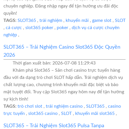
chuyên nghiệp. Đăng nhập ngay để tận hưởng ưu đãi độc
quyền!
TAGS:
SLOT365
,
trải nghiệm
,
khuyến mãi
,
game slot
,
SLOT
,
cá cược
,
slot365 poker
,
poker
,
dịch vụ cá cược chuyên
nghiệp
,
SLOT365 – Trải Nghiệm Casino Slot365 Độc Quyền
2026
Thời gian xuất bản: 2026-07-08 11:29:43
Khám phá Slot365 – Sân chơi casino trực tuyến hàng
đầu với đa dạng trò chơi SLOT hấp dẫn. Trải nghiệm dịch vụ
chất lượng cao, chương trình khuyến mãi đặc biệt và bảo
mật tuyệt đối. Truy cập Slot365 ngay hôm nay để tận hưởng
sự kịch tính!
TAGS:
trò chơi slot
,
trải nghiệm casino
,
SLOT365
,
casino
trực tuyến
,
slot365 casino
,
SLOT
,
khuyến mãi slot365
,
SLOT365 – Trải Nghiệm Slot365 Pulsa Tanpa