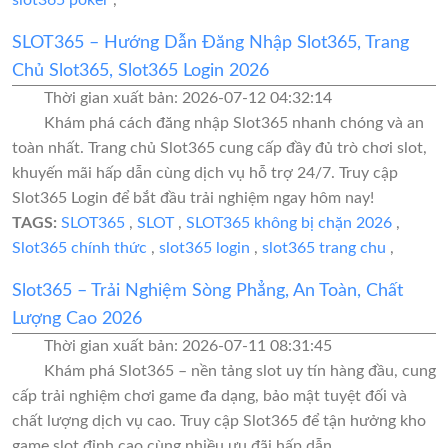
SLOT365 – Hướng Dẫn Đăng Nhập Slot365, Trang
Chủ Slot365, Slot365 Login 2026
Thời gian xuất bản: 2026-07-12 04:32:14
Khám phá cách đăng nhập Slot365 nhanh chóng và an
toàn nhất. Trang chủ Slot365 cung cấp đầy đủ trò chơi slot,
khuyến mãi hấp dẫn cùng dịch vụ hỗ trợ 24/7. Truy cập
Slot365 Login để bắt đầu trải nghiệm ngay hôm nay!
TAGS:
SLOT365
,
SLOT
,
SLOT365 không bị chặn 2026
,
Slot365 chính thức
,
slot365 login
,
slot365 trang chu
,
Slot365 – Trải Nghiệm Sòng Phẳng, An Toàn, Chất
Lượng Cao 2026
Thời gian xuất bản: 2026-07-11 08:31:45
Khám phá Slot365 – nền tảng slot uy tín hàng đầu, cung
cấp trải nghiệm chơi game đa dạng, bảo mật tuyệt đối và
chất lượng dịch vụ cao. Truy cập Slot365 để tận hưởng kho
game slot đỉnh cao cùng nhiều ưu đãi hấp dẫn.