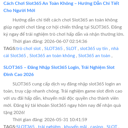
Cách Chơi Slot365 An Toàn Không – Hướng Dẫn Chi Tiết
Cho Người Mới
Hướng dẫn chi tiết cách chơi Slot365 an toàn không
giúp người chơi tăng cơ hội chiến thắng tại SLOT365. Đăng
ký ngay để trải nghiệm trò chơi hấp dẫn và nhận thưởng lớn.
Thời gian đăng: 2026-06-07 02:14:36
TAGS:
trò chơi slot
,
SLOT365
,
SLOT
,
slot365 uy tín
,
nhà
cái Slot365
,
Slot365 an toàn không
,
Slot365 an toàn
,
SLOT365 – Đăng Nhập Slot365 Login, Trải Nghiệm Slot
Đỉnh Cao 2026
SLOT365 cung cấp dịch vụ đăng nhập slot365 login an
toàn, truy cập nhanh chóng. Trải nghiệm game slot đỉnh cao
với ưu đãi hấp dẫn, khuyến mãi độc quyền cho thành viên
mới. Đăng ký tài khoản Slot365 ngay hôm nay để nhận quà
tặng 2026!
Thời gian đăng: 2026-05-31 10:41:59
TAGS:
SLOT365
,
trải nghiệm
,
khuyến mãi
,
casino
,
SLOT
,