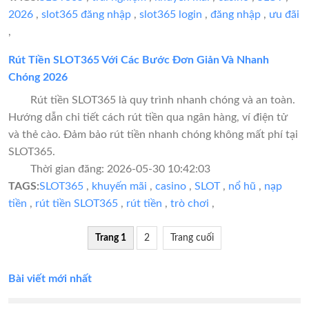
2026
,
slot365 đăng nhập
,
slot365 login
,
đăng nhập
,
ưu đãi
,
Rút Tiền SLOT365 Với Các Bước Đơn Giản Và Nhanh
Chóng 2026
Rút tiền SLOT365 là quy trình nhanh chóng và an toàn.
Hướng dẫn chi tiết cách rút tiền qua ngân hàng, ví điện tử
và thẻ cào. Đảm bảo rút tiền nhanh chóng không mất phí tại
SLOT365.
Thời gian đăng: 2026-05-30 10:42:03
TAGS:
SLOT365
,
khuyến mãi
,
casino
,
SLOT
,
nổ hũ
,
nạp
tiền
,
rút tiền SLOT365
,
rút tiền
,
trò chơi
,
Trang 1
2
Trang cuối
Bài viết mới nhất