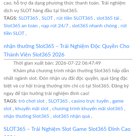
cao, hỗ trợ đa dạng phương thức thanh toán. Trải nghiệm
dịch vụ SLOT hàng đầu tại Slot365.
TAGS:
SLOT365
,
SLOT
,
rút tiền SLOT365
,
slot365 tái
,
Slot365 an toàn
,
nạp rút 24/7
,
slot365 nhanh chóng
,
rút
tiền SLOT
,
nhận thưởng Slot365 – Trải Nghiệm Độc Quyền Cho
Thành Viên Slot365 2026
Thời gian xuất bản: 2026-07-22 06:47:49
Khám phá chương trình nhận thưởng Slot365 hấp dẫn
nhất ngành slot. Đón nhận ưu đãi độc quyền, quà tặng đặc
biệt và cơ hội trúng thưởng lớn chỉ có tại Slot365. Đăng ký
ngay để tận hưởng trải nghiệm đỉnh cao!
TAGS:
trò chơi slot
,
SLOT365
,
casino trực tuyến
,
game
slot
,
khuyến mãi slot
,
chương trình khuyến mãi slot365
,
nhận thưởng Slot365
,
slot365 nhận quà
,
SLOT365 – Trải Nghiệm Slot Game Slot365 Đỉnh Cao