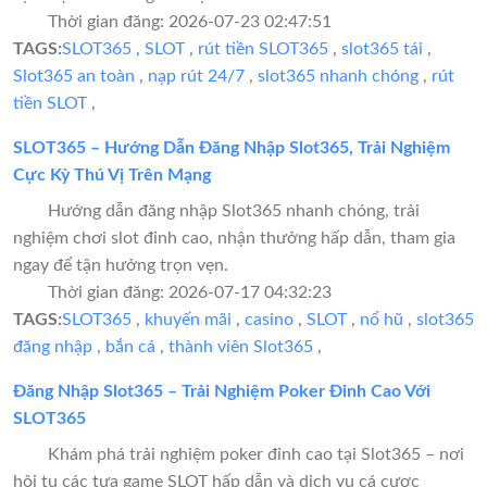
Thời gian đăng: 2026-07-23 02:47:51
TAGS:
SLOT365
,
SLOT
,
rút tiền SLOT365
,
slot365 tái
,
Slot365 an toàn
,
nạp rút 24/7
,
slot365 nhanh chóng
,
rút
tiền SLOT
,
SLOT365 – Hướng Dẫn Đăng Nhập Slot365, Trải Nghiệm
Cực Kỳ Thú Vị Trên Mạng
Hướng dẫn đăng nhập Slot365 nhanh chóng, trải
nghiệm chơi slot đỉnh cao, nhận thưởng hấp dẫn, tham gia
ngay để tận hưởng trọn vẹn.
Thời gian đăng: 2026-07-17 04:32:23
TAGS:
SLOT365
,
khuyến mãi
,
casino
,
SLOT
,
nổ hũ
,
slot365
đăng nhập
,
bắn cá
,
thành viên Slot365
,
Đăng Nhập Slot365 – Trải Nghiệm Poker Đỉnh Cao Với
SLOT365
Khám phá trải nghiệm poker đỉnh cao tại Slot365 – nơi
hội tụ các tựa game SLOT hấp dẫn và dịch vụ cá cược