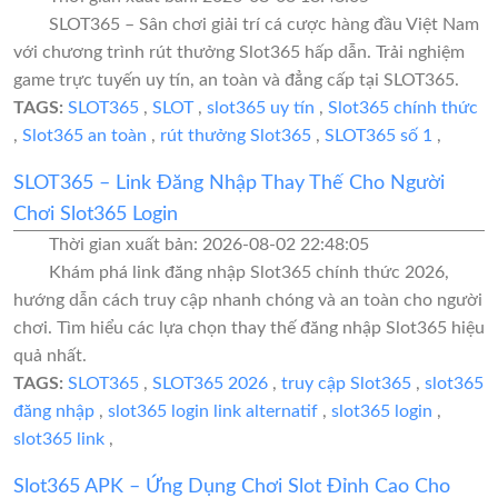
SLOT365 – Sân chơi giải trí cá cược hàng đầu Việt Nam
với chương trình rút thưởng Slot365 hấp dẫn. Trải nghiệm
game trực tuyến uy tín, an toàn và đẳng cấp tại SLOT365.
TAGS:
SLOT365
,
SLOT
,
slot365 uy tín
,
Slot365 chính thức
,
Slot365 an toàn
,
rút thưởng Slot365
,
SLOT365 số 1
,
SLOT365 – Link Đăng Nhập Thay Thế Cho Người
Chơi Slot365 Login
Thời gian xuất bản: 2026-08-02 22:48:05
Khám phá link đăng nhập Slot365 chính thức 2026,
hướng dẫn cách truy cập nhanh chóng và an toàn cho người
chơi. Tìm hiểu các lựa chọn thay thế đăng nhập Slot365 hiệu
quả nhất.
TAGS:
SLOT365
,
SLOT365 2026
,
truy cập Slot365
,
slot365
đăng nhập
,
slot365 login link alternatif
,
slot365 login
,
slot365 link
,
Slot365 APK – Ứng Dụng Chơi Slot Đỉnh Cao Cho