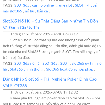
TAGS:
SLOT365
,
casino online
,
game slot
,
SLOT
,
khuyến
mãi slot365
,
nổ hũ
,
bắn cá
,
Slot365 Nổ Hũ – Sự Thật Đằng Sau Những Tin Đồn
Và Đánh Giá Uy Tín
Thời gian xuất bản: 2026-07-10 06:08:17
Slot365 nổ hũ có thật sự lừa đảo không? Bài viết phân
tích rõ ràng về sự thật đằng sau tin đồn, đánh giá mức độ uy
tín của nhà cái Slot365 trong ngành SLOT. Tìm hiểu ngay để
tránh bị lừa đảo.
TAGS:
SLOT365 nổ hũ
,
SLOT365
,
SLOT
,
slot365 uy tín
,
nổ
hũ
,
Slot365 chính thống
,
Slot365 hoạt động hợp pháp
,
Đăng Nhập Slot365 – Trải Nghiệm Poker Đỉnh Cao
Với SLOT365
Thời gian xuất bản: 2026-07-08 19:12:32
Khám phá trải nghiệm poker đỉnh cao tại Slot365 – nơi
hội tụ các tựa game SLOT hấp dẫn và dịch vụ cá cược