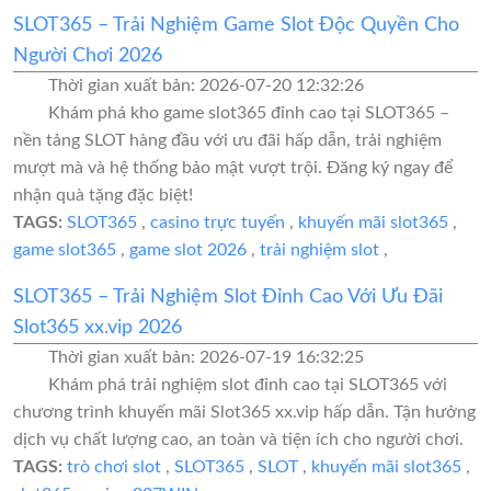
SLOT365 – Trải Nghiệm Game Slot Độc Quyền Cho
Người Chơi 2026
Thời gian xuất bản: 2026-07-20 12:32:26
Khám phá kho game slot365 đỉnh cao tại SLOT365 –
nền tảng SLOT hàng đầu với ưu đãi hấp dẫn, trải nghiệm
mượt mà và hệ thống bảo mật vượt trội. Đăng ký ngay để
nhận quà tặng đặc biệt!
TAGS:
SLOT365
,
casino trực tuyến
,
khuyến mãi slot365
,
game slot365
,
game slot 2026
,
trải nghiệm slot
,
SLOT365 – Trải Nghiệm Slot Đỉnh Cao Với Ưu Đãi
Slot365 xx.vip 2026
Thời gian xuất bản: 2026-07-19 16:32:25
Khám phá trải nghiệm slot đỉnh cao tại SLOT365 với
chương trình khuyến mãi Slot365 xx.vip hấp dẫn. Tận hưởng
dịch vụ chất lượng cao, an toàn và tiện ích cho người chơi.
TAGS:
trò chơi slot
,
SLOT365
,
SLOT
,
khuyến mãi slot365
,