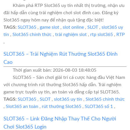
Khám phá RTP Slot365 uy tín nhất thị trường, nhận ưu
đãi hấp dẫn cùng trải nghiệm chơi slot đỉnh cao. Đăng ký
Slot365 ngay hôm nay để nhận quà tặng đặc biệt!
TAGS:
SLOT365
,
game slot
,
slot online
,
SLOT
,
slot365 uy
tín
,
Slot365 chính thức
,
trải nghiệm slot
,
rtp slot365
,
RTP
,
SLOT365 – Trải Nghiệm Rút Thưởng Slot365 Đỉnh
Cao
Thời gian xuất bản: 2026-08-03 18:48:05
SLOT365 – Sân chơi giải trí cá cược hàng đầu Việt Nam
với chương trình rút thưởng Slot365 hấp dẫn. Trải nghiệm
game trực tuyến uy tín, an toàn và đẳng cấp tại SLOT365.
TAGS:
SLOT365
,
SLOT
,
slot365 uy tín
,
Slot365 chính thức
,
Slot365 an toàn
,
rút thưởng Slot365
,
SLOT365 số 1
,
SLOT365 – Link Đăng Nhập Thay Thế Cho Người
Chơi Slot365 Login