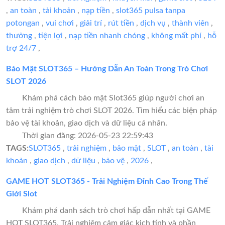
,
an toàn
,
tài khoản
,
nạp tiền
,
slot365 pulsa tanpa
potongan
,
vui chơi
,
giải trí
,
rút tiền
,
dịch vụ
,
thành viên
,
thưởng
,
tiện lợi
,
nạp tiền nhanh chóng
,
không mất phí
,
hỗ
trợ 24/7
,
Bảo Mật SLOT365 – Hướng Dẫn An Toàn Trong Trò Chơi
SLOT 2026
Khám phá cách bảo mật Slot365 giúp người chơi an
tâm trải nghiệm trò chơi SLOT 2026. Tìm hiểu các biện pháp
bảo vệ tài khoản, giao dịch và dữ liệu cá nhân.
Thời gian đăng: 2026-05-23 22:59:43
TAGS:
SLOT365
,
trải nghiệm
,
bảo mật
,
SLOT
,
an toàn
,
tài
khoản
,
giao dịch
,
dữ liệu
,
bảo vệ
,
2026
,
GAME HOT SLOT365 - Trải Nghiệm Đỉnh Cao Trong Thế
Giới Slot
Khám phá danh sách trò chơi hấp dẫn nhất tại GAME
HOT SLOT365. Trải nghiệm cảm giác kịch tính và phần