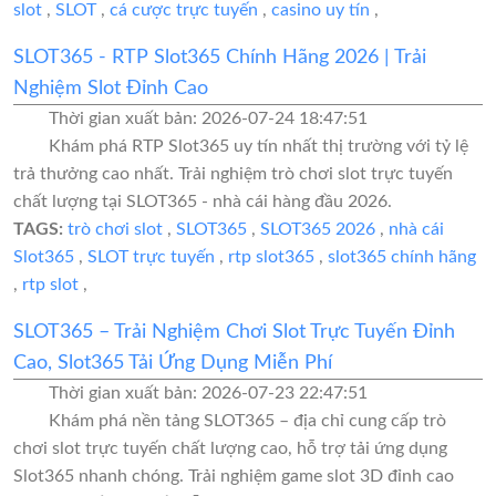
slot
,
SLOT
,
cá cược trực tuyến
,
casino uy tín
,
SLOT365 - RTP Slot365 Chính Hãng 2026 | Trải
Nghiệm Slot Đỉnh Cao
Thời gian xuất bản: 2026-07-24 18:47:51
Khám phá RTP Slot365 uy tín nhất thị trường với tỷ lệ
trả thưởng cao nhất. Trải nghiệm trò chơi slot trực tuyến
chất lượng tại SLOT365 - nhà cái hàng đầu 2026.
TAGS:
trò chơi slot
,
SLOT365
,
SLOT365 2026
,
nhà cái
Slot365
,
SLOT trực tuyến
,
rtp slot365
,
slot365 chính hãng
,
rtp slot
,
SLOT365 – Trải Nghiệm Chơi Slot Trực Tuyến Đỉnh
Cao, Slot365 Tải Ứng Dụng Miễn Phí
Thời gian xuất bản: 2026-07-23 22:47:51
Khám phá nền tảng SLOT365 – địa chỉ cung cấp trò
chơi slot trực tuyến chất lượng cao, hỗ trợ tải ứng dụng
Slot365 nhanh chóng. Trải nghiệm game slot 3D đỉnh cao