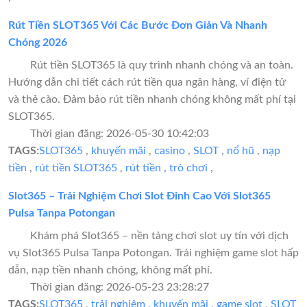
Rút Tiền SLOT365 Với Các Bước Đơn Giản Và Nhanh
Chóng 2026
Rút tiền SLOT365 là quy trình nhanh chóng và an toàn.
Hướng dẫn chi tiết cách rút tiền qua ngân hàng, ví điện tử
và thẻ cào. Đảm bảo rút tiền nhanh chóng không mất phí tại
SLOT365.
Thời gian đăng: 2026-05-30 10:42:03
TAGS:
SLOT365
,
khuyến mãi
,
casino
,
SLOT
,
nổ hũ
,
nạp
tiền
,
rút tiền SLOT365
,
rút tiền
,
trò chơi
,
Slot365 – Trải Nghiệm Chơi Slot Đỉnh Cao Với Slot365
Pulsa Tanpa Potongan
Khám phá Slot365 – nền tảng chơi slot uy tín với dịch
vụ Slot365 Pulsa Tanpa Potongan. Trải nghiệm game slot hấp
dẫn, nạp tiền nhanh chóng, không mất phí.
Thời gian đăng: 2026-05-23 23:28:27
TAGS:
SLOT365
,
trải nghiệm
,
khuyến mãi
,
game slot
,
SLOT