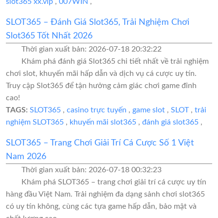
slot365 xx.vip
,
007WIN
,
SLOT365 – Đánh Giá Slot365, Trải Nghiệm Chơi
Slot365 Tốt Nhất 2026
Thời gian xuất bản: 2026-07-18 20:32:22
Khám phá đánh giá Slot365 chi tiết nhất về trải nghiệm
chơi slot, khuyến mãi hấp dẫn và dịch vụ cá cược uy tín.
Truy cập Slot365 để tận hưởng cảm giác chơi game đỉnh
cao!
TAGS:
SLOT365
,
casino trực tuyến
,
game slot
,
SLOT
,
trải
nghiệm SLOT365
,
khuyến mãi slot365
,
đánh giá slot365
,
SLOT365 – Trang Chơi Giải Trí Cá Cược Số 1 Việt
Nam 2026
Thời gian xuất bản: 2026-07-18 00:32:23
Khám phá SLOT365 – trang chơi giải trí cá cược uy tín
hàng đầu Việt Nam. Trải nghiệm đa dạng sảnh chơi slot365
có uy tín không, cùng các tựa game hấp dẫn, bảo mật và