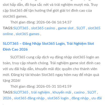
slot hấp dẫn, đồ họa sắc nét và trải nghiệm mượt mà. Truy
cập Slot365 để tận hưởng thế giới giải trí đỉnh cao của
slot365 games.
Thời gian đăng: 2026-06-06 16:14:37
TAGS:
SLOT365
,
slot365 casino
,
game slot
,
SLOT
,
slot365
online
,
slot365 games
,
SLOT365 – Đăng Nhập Slot365 Login, Trải Nghiệm Slot
Đỉnh Cao 2026
SLOT365 cung cấp dịch vụ đăng nhập slot365 login an
toàn, truy cập nhanh chóng. Trải nghiệm game slot đỉnh cao
với ưu đãi hấp dẫn, khuyến mãi độc quyền cho thành viên
mới. Đăng ký tài khoản Slot365 ngay hôm nay để nhận quà
tặng 2026!
Thời gian đăng: 2026-05-31 10:41:59
TAGS:
SLOT365
,
trải nghiệm
,
khuyến mãi
,
casino
,
SLOT
,
2026
,
slot365 đăng nhập
,
slot365 login
,
đăng nhập
,
ưu đãi
,