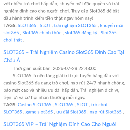
với nhiều trò chơi hấp dẫn, khuyến mãi độc quyền và trải
nghiệm đỉnh cao cho người chơi. Truy cập Slot365 để bắt
đầu hành trình kiếm tiền thật ngay hôm nay!
TAGS:
SLOT365
,
SLOT
,
trải nghiệm SLOT365
,
khuyến mãi
slot365
,
Slot365 chính thức
,
slot365 đăng ký
,
Slot365
chơi thật
,
SLOT365 – Trải Nghiệm Casino Slot365 Đỉnh Cao Tại
Châu Á
Thời gian xuất bản: 2026-07-28 22:48:00
SLOT365 là nền tảng giải trí trực tuyến hàng đầu với
casino Slot365 đa dạng trò chơi, nạp rút 24/7 nhanh chóng,
bảo mật cao và nhiều ưu đãi hấp dẫn. Trải nghiệm dịch vụ
tiện lợi và cơ hội nhận thưởng mỗi ngày.
TAGS:
Casino SLOT365
,
SLOT365
,
SLOT
,
trò chơi
SLOT365
,
game slot365
,
ưu đãi Slot365
,
nạp rút Slot365
,
SLOT365 VIP – Trải Nghiệm Đỉnh Cao Cho Người