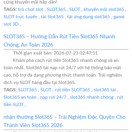
cùng khuyến mãi hấp dẫn!
TAGS:
trò chơi slot
,
SLOT365
,
SLOT
,
khuyến mãi slot365
,
SLOT trực tuyến
,
tải Slot365
,
tải ứng dụng slot365
,
game
slot 3D
,
SLOT365 – Hướng Dẫn Rút Tiền Slot365 Nhanh
Chóng, An Toàn 2026
Thời gian xuất bản: 2026-07-23 02:47:51
Khám phá cách rút tiền Slot365 nhanh chóng và an
toàn nhất. Slot365 tái nạp rút 24/7 với hệ thống bảo mật
cao, hỗ trợ đa dạng phương thức thanh toán. Trải nghiệm
dịch vụ SLOT hàng đầu tại Slot365.
TAGS:
SLOT365
,
SLOT
,
rút tiền SLOT365
,
slot365 tái
,
Slot365 an toàn
,
nạp rút 24/7
,
slot365 nhanh chóng
,
rút
tiền SLOT
,
nhận thưởng Slot365 – Trải Nghiệm Độc Quyền Cho
Thành Viên Slot365 2026