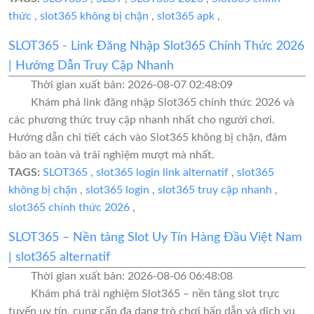
thức
,
slot365 không bị chặn
,
slot365 apk
,
SLOT365 - Link Đăng Nhập Slot365 Chính Thức 2026
| Hướng Dẫn Truy Cập Nhanh
Thời gian xuất bản: 2026-08-07 02:48:09
Khám phá link đăng nhập Slot365 chính thức 2026 và
các phương thức truy cập nhanh nhất cho người chơi.
Hướng dẫn chi tiết cách vào Slot365 không bị chặn, đảm
bảo an toàn và trải nghiệm mượt mà nhất.
TAGS:
SLOT365
,
slot365 login link alternatif
,
slot365
không bị chặn
,
slot365 login
,
slot365 truy cập nhanh
,
slot365 chính thức 2026
,
SLOT365 – Nền tảng Slot Uy Tín Hàng Đầu Việt Nam
| slot365 alternatif
Thời gian xuất bản: 2026-08-06 06:48:08
Khám phá trải nghiệm Slot365 – nền tảng slot trực
tuyến uy tín, cung cấp đa dạng trò chơi hấp dẫn và dịch vụ