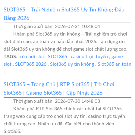
SLOT365 – Trải Nghiệm Slot365 Uy Tín Không Đâu
Bằng 2026
Thời gian xuất bản: 2026-07-31 10:48:04
Khám phá Slot365 uy tín không – Trải nghiệm trò chơi
slot đỉnh cao, an toàn và hấp dẫn nhất 2026. Tận dụng ưu
đãi Slot365 uy tín không để chơi game slot chất lượng cao.
TAGS:
trò chơi slot
,
SLOT365
,
casino trực tuyến
,
game
slot
,
SLOT365 2026
,
Slot365 uy tín không
,
Slot365 an toàn
,
SLOT365 – Trang Chủ | RTP Slot365 | Trò Chơi
Slot365 | Casino Slot365 | Cập Nhật 2026
Thời gian xuất bản: 2026-07-30 14:48:03
Khám phá RTP Slot365 chính xác nhất tại SLOT365 –
trang web cung cấp trò chơi slot uy tín, casino trực tuyến
chất lượng cao. Nhận ưu đãi đặc biệt cho thành viên
Slot365.