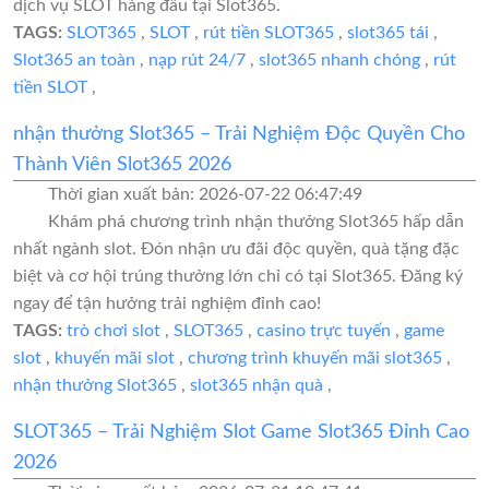
dịch vụ SLOT hàng đầu tại Slot365.
TAGS:
SLOT365
,
SLOT
,
rút tiền SLOT365
,
slot365 tái
,
Slot365 an toàn
,
nạp rút 24/7
,
slot365 nhanh chóng
,
rút
tiền SLOT
,
nhận thưởng Slot365 – Trải Nghiệm Độc Quyền Cho
Thành Viên Slot365 2026
Thời gian xuất bản: 2026-07-22 06:47:49
Khám phá chương trình nhận thưởng Slot365 hấp dẫn
nhất ngành slot. Đón nhận ưu đãi độc quyền, quà tặng đặc
biệt và cơ hội trúng thưởng lớn chỉ có tại Slot365. Đăng ký
ngay để tận hưởng trải nghiệm đỉnh cao!
TAGS:
trò chơi slot
,
SLOT365
,
casino trực tuyến
,
game
slot
,
khuyến mãi slot
,
chương trình khuyến mãi slot365
,
nhận thưởng Slot365
,
slot365 nhận quà
,
SLOT365 – Trải Nghiệm Slot Game Slot365 Đỉnh Cao
2026