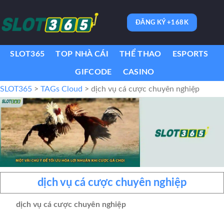
ĐĂNG KÝ +168K
SLOT365
TOP NHÀ CÁI
THỂ THAO
ESPORTS
GIFCODE
CASINO
SLOT365
>
TAGs Cloud
>
dịch vụ cá cược chuyên nghiệp
dịch vụ cá cược chuyên nghiệp
dịch vụ cá cược chuyên nghiệp