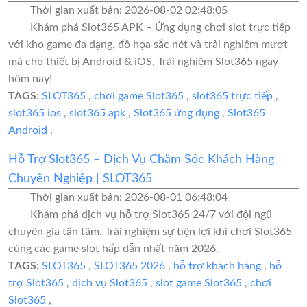
Thời gian xuất bản: 2026-08-02 02:48:05
Khám phá Slot365 APK – Ứng dụng chơi slot trực tiếp
với kho game đa dạng, đồ họa sắc nét và trải nghiệm mượt
mà cho thiết bị Android & iOS. Trải nghiệm Slot365 ngay
hôm nay!
TAGS:
SLOT365
,
chơi game Slot365
,
slot365 trực tiếp
,
slot365 ios
,
slot365 apk
,
Slot365 ứng dụng
,
Slot365
Android
,
Hỗ Trợ Slot365 – Dịch Vụ Chăm Sóc Khách Hàng
Chuyên Nghiệp | SLOT365
Thời gian xuất bản: 2026-08-01 06:48:04
Khám phá dịch vụ hỗ trợ Slot365 24/7 với đội ngũ
chuyên gia tận tâm. Trải nghiệm sự tiện lợi khi chơi Slot365
cùng các game slot hấp dẫn nhất năm 2026.
TAGS:
SLOT365
,
SLOT365 2026
,
hỗ trợ khách hàng
,
hỗ
trợ Slot365
,
dịch vụ Slot365
,
slot game Slot365
,
chơi
Slot365
,