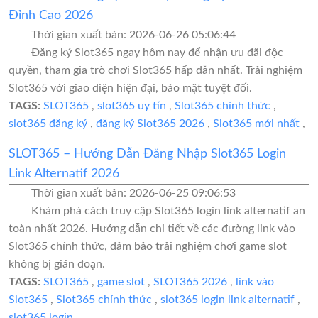
Đỉnh Cao 2026
Thời gian xuất bản: 2026-06-26 05:06:44
Đăng ký Slot365 ngay hôm nay để nhận ưu đãi độc
quyền, tham gia trò chơi Slot365 hấp dẫn nhất. Trải nghiệm
Slot365 với giao diện hiện đại, bảo mật tuyệt đối.
TAGS:
SLOT365
,
slot365 uy tín
,
Slot365 chính thức
,
slot365 đăng ký
,
đăng ký Slot365 2026
,
Slot365 mới nhất
,
SLOT365 – Hướng Dẫn Đăng Nhập Slot365 Login
Link Alternatif 2026
Thời gian xuất bản: 2026-06-25 09:06:53
Khám phá cách truy cập Slot365 login link alternatif an
toàn nhất 2026. Hướng dẫn chi tiết về các đường link vào
Slot365 chính thức, đảm bảo trải nghiệm chơi game slot
không bị gián đoạn.
TAGS:
SLOT365
,
game slot
,
SLOT365 2026
,
link vào
Slot365
,
Slot365 chính thức
,
slot365 login link alternatif
,
slot365 login
,