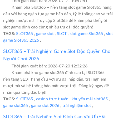
Thời gian xuất bản: 2026-07-21 10:47:41
Khám phá Slot365 – Nền tảng slot game Slot365 hàng
đầu với hàng ngàn tựa game hấp dẫn, tỷ lệ thắng cao và trải
nghiệm mượt mà. Truy cập Slot365 để khám phá thế giới
slot game đỉnh cao cùng nhiều ưu đãi độc quyền!
TAGS:
SLOT365
,
game slot
,
SLOT
,
slot game Slot365
,
slot
game Slot365 2026
,
SLOT365 – Trải Nghiệm Game Slot Độc Quyền Cho
Người Chơi 2026
Thời gian xuất bản: 2026-07-20 12:32:26
Khám phá kho game slot365 đỉnh cao tại SLOT365 –
nền tảng SLOT hàng đầu với ưu đãi hấp dẫn, trải nghiệm
mượt mà và hệ thống bảo mật vượt trội. Đăng ký ngay để
nhận quà tặng đặc biệt!
TAGS:
SLOT365
,
casino trực tuyến
,
khuyến mãi slot365
,
game slot365
,
game slot 2026
,
trải nghiệm slot
,
SLOT365 – Trải Nghiệm Slot Đỉnh Cao Với Ưu Đãi