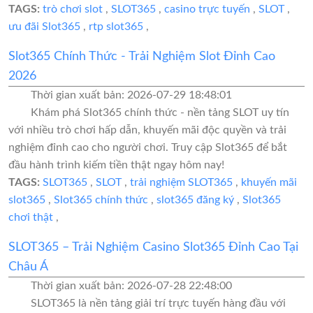
TAGS:
trò chơi slot
,
SLOT365
,
casino trực tuyến
,
SLOT
,
ưu đãi Slot365
,
rtp slot365
,
Slot365 Chính Thức - Trải Nghiệm Slot Đỉnh Cao
2026
Thời gian xuất bản: 2026-07-29 18:48:01
Khám phá Slot365 chính thức - nền tảng SLOT uy tín
với nhiều trò chơi hấp dẫn, khuyến mãi độc quyền và trải
nghiệm đỉnh cao cho người chơi. Truy cập Slot365 để bắt
đầu hành trình kiếm tiền thật ngay hôm nay!
TAGS:
SLOT365
,
SLOT
,
trải nghiệm SLOT365
,
khuyến mãi
slot365
,
Slot365 chính thức
,
slot365 đăng ký
,
Slot365
chơi thật
,
SLOT365 – Trải Nghiệm Casino Slot365 Đỉnh Cao Tại
Châu Á
Thời gian xuất bản: 2026-07-28 22:48:00
SLOT365 là nền tảng giải trí trực tuyến hàng đầu với