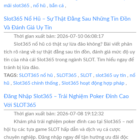
mãi slot365
,
nổ hũ
,
bắn cá
,
Slot365 Nổ Hũ – Sự Thật Đằng Sau Những Tin Đồn
Và Đánh Giá Uy Tín
Thời gian xuất bản: 2026-07-10 06:08:17
Slot365 nổ hũ có thật sự lừa đảo không? Bài viết phân
tích rõ ràng về sự thật đằng sau tin đồn, đánh giá mức độ uy
tín của nhà cái Slot365 trong ngành SLOT. Tìm hiểu ngay để
tránh bị lừa đảo.
TAGS:
SLOT365 nổ hũ
,
SLOT365
,
SLOT
,
slot365 uy tín
,
nổ
hũ
,
Slot365 chính thống
,
Slot365 hoạt động hợp pháp
,
Đăng Nhập Slot365 – Trải Nghiệm Poker Đỉnh Cao
Với SLOT365
Thời gian xuất bản: 2026-07-08 19:12:32
Khám phá trải nghiệm poker đỉnh cao tại Slot365 – nơi
hội tụ các tựa game SLOT hấp dẫn và dịch vụ cá cược
chuyên nghiệp. Đăng nhập ngay để tận hưởng ưu đãi độc