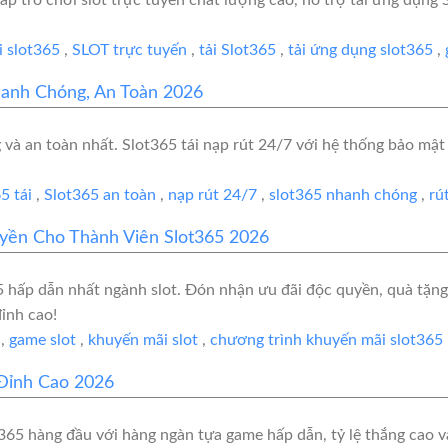
p trò chơi slot trực tuyến chất lượng cao, hỗ trợ tải ứng dụng
 slot365
,
SLOT trực tuyến
,
tải Slot365
,
tải ứng dụng slot365
,
anh Chóng, An Toàn 2026
và an toàn nhất. Slot365 tái nạp rút 24/7 với hệ thống bảo mật
5 tái
,
Slot365 an toàn
,
nạp rút 24/7
,
slot365 nhanh chóng
,
rú
yền Cho Thành Viên Slot365 2026
ấp dẫn nhất ngành slot. Đón nhận ưu đãi độc quyền, quà tặng đ
ỉnh cao!
,
game slot
,
khuyến mãi slot
,
chương trình khuyến mãi slot365
 Đỉnh Cao 2026
65 hàng đầu với hàng ngàn tựa game hấp dẫn, tỷ lệ thắng cao 