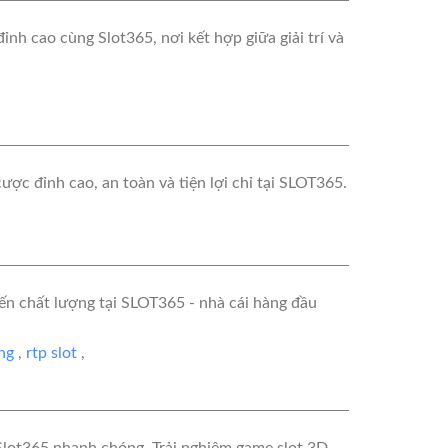
nh cao cùng Slot365, nơi kết hợp giữa giải trí và
ợc đỉnh cao, an toàn và tiện lợi chỉ tại SLOT365.
yến chất lượng tại SLOT365 - nhà cái hàng đầu
ng
,
rtp slot
,