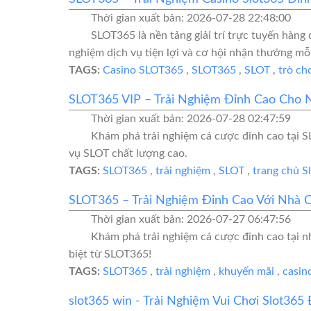
Thời gian xuất bản: 2026-07-28 22:48:00
SLOT365 là nền tảng giải trí trực tuyến hàng
nghiệm dịch vụ tiện lợi và cơ hội nhận thưởng mỗ
TAGS:
Casino SLOT365
,
SLOT365
,
SLOT
,
trò ch
SLOT365 VIP – Trải Nghiệm Đỉnh Cao Cho 
Thời gian xuất bản: 2026-07-28 02:47:59
Khám phá trải nghiệm cá cược đỉnh cao tại S
vụ SLOT chất lượng cao.
TAGS:
SLOT365
,
trải nghiệm
,
SLOT
,
trang chủ S
SLOT365 – Trải Nghiệm Đỉnh Cao Với Nhà C
Thời gian xuất bản: 2026-07-27 06:47:56
Khám phá trải nghiệm cá cược đỉnh cao tại nh
biệt từ SLOT365!
TAGS:
SLOT365
,
trải nghiệm
,
khuyến mãi
,
casin
slot365 win - Trải Nghiệm Vui Chơi Slot365