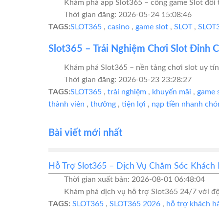
Khám phá app Slot365 – cổng game Slot đổi th
Thời gian đăng: 2026-05-24 15:08:46
TAGS:
SLOT365
,
casino
,
game slot
,
SLOT
,
SLOT
Slot365 – Trải Nghiệm Chơi Slot Đỉnh 
Khám phá Slot365 – nền tảng chơi slot uy tín
Thời gian đăng: 2026-05-23 23:28:27
TAGS:
SLOT365
,
trải nghiệm
,
khuyến mãi
,
game s
thành viên
,
thưởng
,
tiện lợi
,
nạp tiền nhanh chó
Bài viết mới nhất
Hỗ Trợ Slot365 – Dịch Vụ Chăm Sóc Khách
Thời gian xuất bản: 2026-08-01 06:48:04
Khám phá dịch vụ hỗ trợ Slot365 24/7 với đội
TAGS:
SLOT365
,
SLOT365 2026
,
hỗ trợ khách h