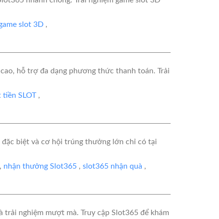
 Slot365 nhanh chóng. Trải nghiệm game slot 3D
game slot 3D
,
 cao, hỗ trợ đa dạng phương thức thanh toán. Trải
t tiền SLOT
,
ặc biệt và cơ hội trúng thưởng lớn chỉ có tại
,
nhận thưởng Slot365
,
slot365 nhận quà
,
và trải nghiệm mượt mà. Truy cập Slot365 để khám