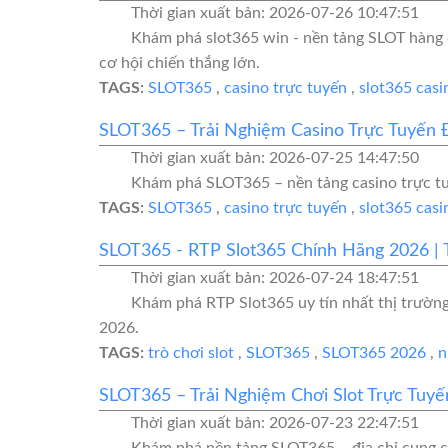
Thời gian xuất bản: 2026-07-26 10:47:51
Khám phá slot365 win - nền tảng SLOT hàng đầ
cơ hội chiến thắng lớn.
TAGS:
SLOT365
,
casino trực tuyến
,
slot365 casi
SLOT365 – Trải Nghiệm Casino Trực Tuyến 
Thời gian xuất bản: 2026-07-25 14:47:50
Khám phá SLOT365 – nền tảng casino trực tuyế
TAGS:
SLOT365
,
casino trực tuyến
,
slot365 casi
SLOT365 - RTP Slot365 Chính Hãng 2026 | 
Thời gian xuất bản: 2026-07-24 18:47:51
Khám phá RTP Slot365 uy tín nhất thị trường 
2026.
TAGS:
trò chơi slot
,
SLOT365
,
SLOT365 2026
,
n
SLOT365 – Trải Nghiệm Chơi Slot Trực Tuyế
Thời gian xuất bản: 2026-07-23 22:47:51