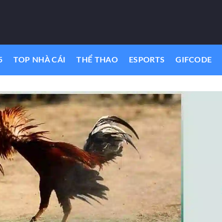
5
TOP NHÀ CÁI
THỂ THAO
ESPORTS
GIFCODE