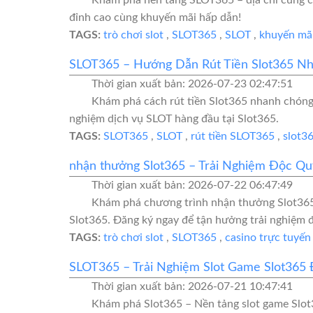
Khám phá nền tảng SLOT365 – địa chỉ cung cấ
đỉnh cao cùng khuyến mãi hấp dẫn!
TAGS:
trò chơi slot
,
SLOT365
,
SLOT
,
khuyến mãi
SLOT365 – Hướng Dẫn Rút Tiền Slot365 Nh
Thời gian xuất bản: 2026-07-23 02:47:51
Khám phá cách rút tiền Slot365 nhanh chóng 
nghiệm dịch vụ SLOT hàng đầu tại Slot365.
TAGS:
SLOT365
,
SLOT
,
rút tiền SLOT365
,
slot36
nhận thưởng Slot365 – Trải Nghiệm Độc Qu
Thời gian xuất bản: 2026-07-22 06:47:49
Khám phá chương trình nhận thưởng Slot365 h
Slot365. Đăng ký ngay để tận hưởng trải nghiệm đ
TAGS:
trò chơi slot
,
SLOT365
,
casino trực tuyến
SLOT365 – Trải Nghiệm Slot Game Slot365
Thời gian xuất bản: 2026-07-21 10:47:41
Khám phá Slot365 – Nền tảng slot game Slot3