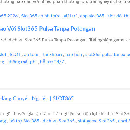
ưởng hấp dẫn với nhiều phần thưởng lớn, trải nghiệm chơi Slot đ
365 2026
,
Slot365 chính thức
,
giải trí
,
app slot365
,
slot đổi t
Cao Với Slot365 Pulsa Tanpa Potongan
 với dịch vụ Slot365 Pulsa Tanpa Potongan. Trải nghiệm game sl
lot
,
SLOT
,
an toàn
,
tài khoản
,
nạp tiền
,
slot365 pulsa tanpa 
ng
,
không mất phí
,
hỗ trợ 24/7
,
 Hàng Chuyên Nghiệp | SLOT365
 ngũ chuyên gia tận tâm. Trải nghiệm sự tiện lợi khi chơi Slot
àng
,
hỗ trợ Slot365
,
dịch vụ Slot365
,
slot game Slot365
,
chơi 