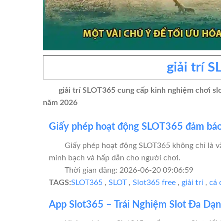
giải trí
giải trí SLOT365 cung cấp kinh nghiệm chơi slo
năm 2026
Giấy phép hoạt động SLOT365 đảm bảo d
Giấy phép hoạt động SLOT365 không chỉ là văn
minh bạch và hấp dẫn cho người chơi.
Thời gian đăng: 2026-06-20 09:06:59
TAGS:
SLOT365
,
SLOT
,
Slot365 free
,
giải trí
,
cá 
App Slot365 – Trải Nghiệm Slot Đa Dạ