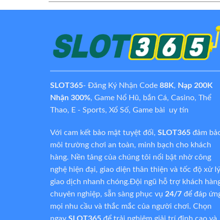
SLOT365
- Đăng Ký Nhận Code
88K
,
Nạp 200K
Nhận 300%
, Game Nổ Hũ, bắn Cá, Casino, Thể
Thao, E - Sports, Xổ Số, Game bài uy tín
Với cam kết bảo mật tuyệt đối,
SLOT365
đảm bả
môi trường chơi an toàn, minh bạch cho khách
hàng. Nền tảng của chúng tôi nổi bật nhờ công
nghệ hiện đại, giao diện thân thiện và tốc độ xử l
giao dịch nhanh chóng.
Đội ngũ hỗ trợ khách hàn
chuyên nghiệp, sẵn sàng phục vụ
24/7
để đáp ứn
mọi nhu cầu và thắc mắc của người chơi. Chọn
ngay
SLOT365
để trải nghiệm giải trí đỉnh cao và