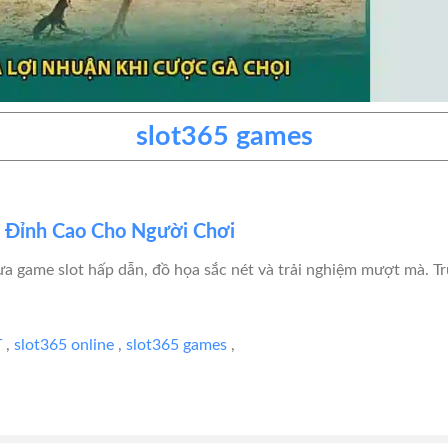
slot365 games
 Đỉnh Cao Cho Người Chơi
game slot hấp dẫn, đồ họa sắc nét và trải nghiệm mượt mà. Truy
T
,
slot365 online
,
slot365 games
,