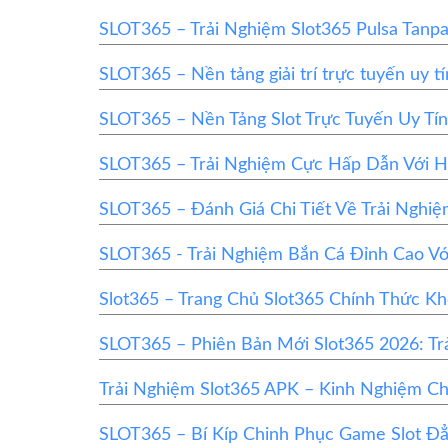
SLOT365 – Trải Nghiệm Slot365 Pulsa Tanp
SLOT365 – Nền tảng giải trí trực tuyến uy tín 
SLOT365 – Nền Tảng Slot Trực Tuyến Uy Tí
SLOT365 – Trải Nghiệm Cực Hấp Dẫn Với H
SLOT365 – Đánh Giá Chi Tiết Về Trải Nghiệ
SLOT365 - Trải Nghiệm Bắn Cá Đỉnh Cao Vớ
Slot365 – Trang Chủ Slot365 Chính Thức K
SLOT365 – Phiên Bản Mới Slot365 2026: Tr
Trải Nghiệm Slot365 APK – Kinh Nghiệm C
SLOT365 – Bí Kíp Chinh Phục Game Slot Đ