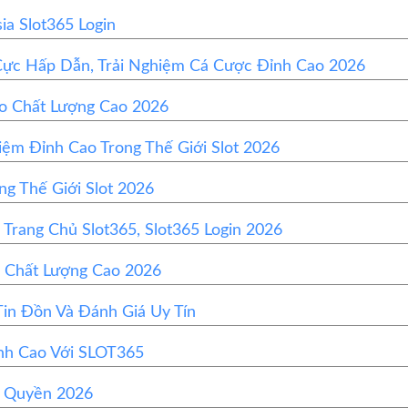
ia Slot365 Login
ực Hấp Dẫn, Trải Nghiệm Cá Cược Đỉnh Cao 2026
ảo Chất Lượng Cao 2026
iệm Đỉnh Cao Trong Thế Giới Slot 2026
g Thế Giới Slot 2026
rang Chủ Slot365, Slot365 Login 2026
, Chất Lượng Cao 2026
in Đồn Và Đánh Giá Uy Tín
ỉnh Cao Với SLOT365
c Quyền 2026