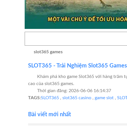
slot365 games
SLOT365 - Trải Nghiệm Slot365 Games
Khám phá kho game Slot365 với hàng trăm tựa 
cao của slot365 games.
Thời gian đăng: 2026-06-06 16:14:37
TAGS:
SLOT365
,
slot365 casino
,
game slot
,
SLO
Bài viết mới nhất