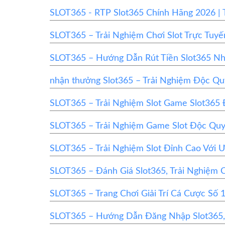
SLOT365 - RTP Slot365 Chính Hãng 2026 | 
SLOT365 – Trải Nghiệm Chơi Slot Trực Tuyế
SLOT365 – Hướng Dẫn Rút Tiền Slot365 Nh
nhận thưởng Slot365 – Trải Nghiệm Độc Qu
SLOT365 – Trải Nghiệm Slot Game Slot365
SLOT365 – Trải Nghiệm Game Slot Độc Qu
SLOT365 – Trải Nghiệm Slot Đỉnh Cao Với Ư
SLOT365 – Đánh Giá Slot365, Trải Nghiệm C
SLOT365 – Trang Chơi Giải Trí Cá Cược Số 
SLOT365 – Hướng Dẫn Đăng Nhập Slot365, 