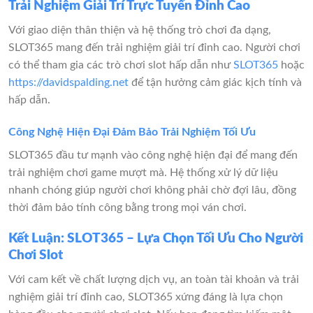
Trải Nghiệm Giải Trí Trực Tuyến Đỉnh Cao
Với giao diện thân thiện và hệ thống trò chơi đa dạng,
SLOT365 mang đến trải nghiệm giải trí đỉnh cao. Người chơi
có thể tham gia các trò chơi slot hấp dẫn như
SLOT365
hoặc
https://davidspalding.net
để tận hưởng cảm giác kịch tính và
hấp dẫn.
Công Nghệ Hiện Đại Đảm Bảo Trải Nghiệm Tối Ưu
SLOT365 đầu tư mạnh vào công nghệ hiện đại để mang đến
trải nghiệm chơi game mượt mà. Hệ thống xử lý dữ liệu
nhanh chóng giúp người chơi không phải chờ đợi lâu, đồng
thời đảm bảo tính công bằng trong mọi ván chơi.
Kết Luận: SLOT365 – Lựa Chọn Tối Ưu Cho Người
Chơi Slot
Với cam kết về chất lượng dịch vụ, an toàn tài khoản và trải
nghiệm giải trí đỉnh cao, SLOT365 xứng đáng là lựa chọn