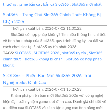
thưởng
,
game bắn cá
,
bắn cá Slot365
,
Slot365 mới nhất
,
Slot365 – Trang Chủ Slot365 Chính Thức Không Bị
Chặn 2026
Thời gian xuất bản: 2026-07-02 11:30:22
Slot365 có hợp pháp không? Tìm hiểu thông tin chi tiết
về tính hợp pháp của Slot365, quy trình đăng ký, ưu đãi và
cách chơi slot tại Slot365 uy tín nhất 2026
TAGS:
SLOT365
,
SLOT365 2026
,
slot365 uy tín
,
Slot365
chính thức
,
slot365 không bị chặn
,
Slot365 có hợp pháp
không
,
SLOT365 – Phiên Bản Mới Slot365 2026: Trải
Nghiệm Slot Đỉnh Cao
Thời gian xuất bản: 2026-07-01 15:29:23
Khám phá phiên bản mới Slot365 2026 với công nghệ
hiện đại, trải nghiệm game slot đỉnh cao. Đánh giá chi tiết về
ưu điểm của SLOT365 và cách tận dụng các tính năng mới