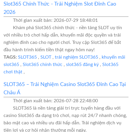
Slot365 Chính Thức - Trải Nghiệm Slot Đỉnh Cao
2026
Thời gian xuất bản: 2026-07-29 18:48:01
Khám phá Slot365 chính thức - nền tảng SLOT uy tín
với nhiều trò chơi hấp dẫn, khuyến mãi độc quyền và trải
nghiệm đỉnh cao cho người chơi. Truy cập Slot365 để bắt
đầu hành trình kiếm tiền thật ngay hôm nay!
TAGS:
SLOT365
,
SLOT
,
trải nghiệm SLOT365
,
khuyến mãi
slot365
,
Slot365 chính thức
,
slot365 đăng ký
,
Slot365
chơi thật
,
SLOT365 – Trải Nghiệm Casino Slot365 Đỉnh Cao Tại
Châu Á
Thời gian xuất bản: 2026-07-28 22:48:00
SLOT365 là nền tảng giải trí trực tuyến hàng đầu với
casino Slot365 đa dạng trò chơi, nạp rút 24/7 nhanh chóng,
bảo mật cao và nhiều ưu đãi hấp dẫn. Trải nghiệm dịch vụ
tiện lợi và cơ hội nhận thưởng mỗi ngày.