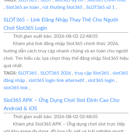
,
Slot365 an toàn
,
rút thưởng Slot365
,
SLOT365 số 1
,
SLOT365 – Link Đăng Nhập Thay Thế Cho Người
Chơi Slot365 Login
Thời gian xuất bản: 2026-08-02 22:48:05
Khám phá link đăng nhập Slot365 chính thức 2026,
hướng dẫn cách truy cập nhanh chóng và an toàn cho người
chơi. Tìm hiểu các lựa chọn thay thế đăng nhập Slot365 hiệu
quả nhất.
TAGS:
SLOT365
,
SLOT365 2026
,
truy cập Slot365
,
slot365
đăng nhập
,
slot365 login link alternatif
,
slot365 login
,
slot365 link
,
Slot365 APK – Ứng Dụng Chơi Slot Đỉnh Cao Cho
Android & iOS
Thời gian xuất bản: 2026-08-02 02:48:05
Khám phá Slot365 APK – Ứng dụng chơi slot trực tiếp
với kho game đa dạng, đồ họa sắc nét và trải nghiệm mượt