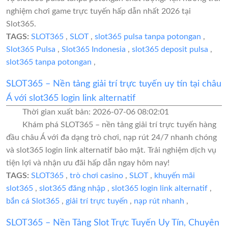
nghiệm chơi game trực tuyến hấp dẫn nhất 2026 tại
Slot365.
TAGS:
SLOT365
,
SLOT
,
slot365 pulsa tanpa potongan
,
Slot365 Pulsa
,
Slot365 Indonesia
,
slot365 deposit pulsa
,
slot365 tanpa potongan
,
SLOT365 – Nền tảng giải trí trực tuyến uy tín tại châu
Á với slot365 login link alternatif
Thời gian xuất bản: 2026-07-06 08:02:01
Khám phá SLOT365 – nền tảng giải trí trực tuyến hàng
đầu châu Á với đa dạng trò chơi, nạp rút 24/7 nhanh chóng
và slot365 login link alternatif bảo mật. Trải nghiệm dịch vụ
tiện lợi và nhận ưu đãi hấp dẫn ngay hôm nay!
TAGS:
SLOT365
,
trò chơi casino
,
SLOT
,
khuyến mãi
slot365
,
slot365 đăng nhập
,
slot365 login link alternatif
,
bắn cá Slot365
,
giải trí trực tuyến
,
nạp rút nhanh
,
SLOT365 – Nền Tảng Slot Trực Tuyến Uy Tín, Chuyên