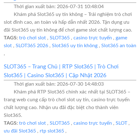
Thời gian xuất bản: 2026-07-31 10:48:04
Khám phá Slot365 uy tín không – Trải nghiệm trò chơi
slot đỉnh cao, an toàn và hấp dẫn nhất 2026. Tận dụng ưu
đãi Slot365 uy tín không để chơi game slot chất lượng cao.
TAGS:
trò chơi slot
,
SLOT365
,
casino trực tuyến
,
game
slot
,
SLOT365 2026
,
Slot365 uy tín không
,
Slot365 an toàn
,
SLOT365 – Trang Chủ | RTP Slot365 | Trò Chơi
Slot365 | Casino Slot365 | Cập Nhật 2026
Thời gian xuất bản: 2026-07-30 14:48:03
Khám phá RTP Slot365 chính xác nhất tại SLOT365 –
trang web cung cấp trò chơi slot uy tín, casino trực tuyến
chất lượng cao. Nhận ưu đãi đặc biệt cho thành viên
Slot365.
TAGS:
trò chơi slot
,
SLOT365
,
casino trực tuyến
,
SLOT
,
ưu đãi Slot365
,
rtp slot365
,