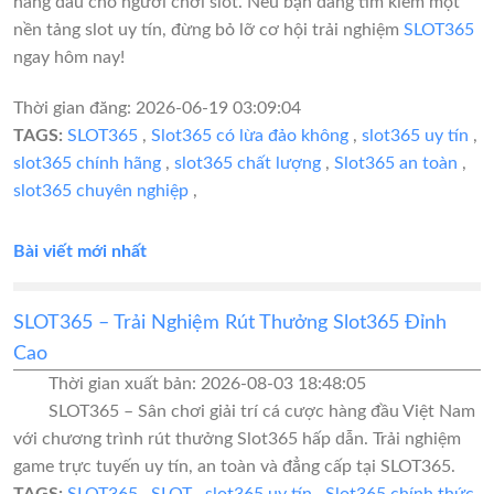
hàng đầu cho người chơi slot. Nếu bạn đang tìm kiếm một
nền tảng slot uy tín, đừng bỏ lỡ cơ hội trải nghiệm
SLOT365
ngay hôm nay!
Thời gian đăng: 2026-06-19 03:09:04
TAGS:
SLOT365
,
Slot365 có lừa đảo không
,
slot365 uy tín
,
slot365 chính hãng
,
slot365 chất lượng
,
Slot365 an toàn
,
slot365 chuyên nghiệp
,
Bài viết mới nhất
SLOT365 – Trải Nghiệm Rút Thưởng Slot365 Đỉnh
Cao
Thời gian xuất bản: 2026-08-03 18:48:05
SLOT365 – Sân chơi giải trí cá cược hàng đầu Việt Nam
với chương trình rút thưởng Slot365 hấp dẫn. Trải nghiệm
game trực tuyến uy tín, an toàn và đẳng cấp tại SLOT365.
TAGS:
SLOT365
,
SLOT
,
slot365 uy tín
,
Slot365 chính thức