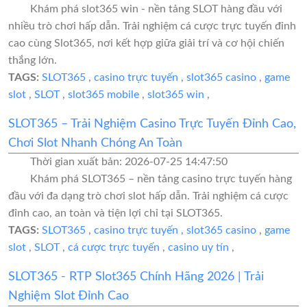
Khám phá slot365 win - nền tảng SLOT hàng đầu với
nhiều trò chơi hấp dẫn. Trải nghiệm cá cược trực tuyến đỉnh
cao cùng Slot365, nơi kết hợp giữa giải trí và cơ hội chiến
thắng lớn.
TAGS:
SLOT365
,
casino trực tuyến
,
slot365 casino
,
game
slot
,
SLOT
,
slot365 mobile
,
slot365 win
,
SLOT365 – Trải Nghiệm Casino Trực Tuyến Đỉnh Cao,
Chơi Slot Nhanh Chóng An Toàn
Thời gian xuất bản: 2026-07-25 14:47:50
Khám phá SLOT365 – nền tảng casino trực tuyến hàng
đầu với đa dạng trò chơi slot hấp dẫn. Trải nghiệm cá cược
đỉnh cao, an toàn và tiện lợi chỉ tại SLOT365.
TAGS:
SLOT365
,
casino trực tuyến
,
slot365 casino
,
game
slot
,
SLOT
,
cá cược trực tuyến
,
casino uy tín
,
SLOT365 - RTP Slot365 Chính Hãng 2026 | Trải
Nghiệm Slot Đỉnh Cao