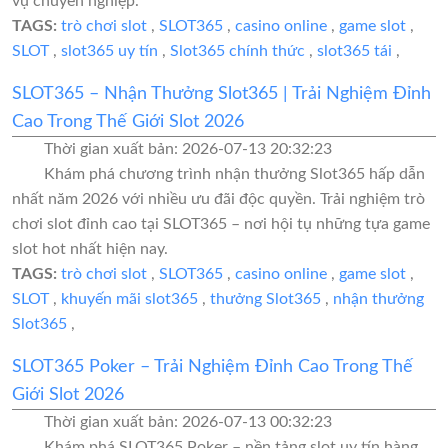
vụ chuyên nghiệp.
TAGS:
trò chơi slot
,
SLOT365
,
casino online
,
game slot
,
SLOT
,
slot365 uy tín
,
Slot365 chính thức
,
slot365 tái
,
SLOT365 – Nhận Thưởng Slot365 | Trải Nghiệm Đỉnh
Cao Trong Thế Giới Slot 2026
Thời gian xuất bản: 2026-07-13 20:32:23
Khám phá chương trình nhận thưởng Slot365 hấp dẫn
nhất năm 2026 với nhiều ưu đãi độc quyền. Trải nghiệm trò
chơi slot đỉnh cao tại SLOT365 – nơi hội tụ những tựa game
slot hot nhất hiện nay.
TAGS:
trò chơi slot
,
SLOT365
,
casino online
,
game slot
,
SLOT
,
khuyến mãi slot365
,
thưởng Slot365
,
nhận thưởng
Slot365
,
SLOT365 Poker – Trải Nghiệm Đỉnh Cao Trong Thế
Giới Slot 2026
Thời gian xuất bản: 2026-07-13 00:32:23
Khám phá SLOT365 Poker – nền tảng slot uy tín hàng