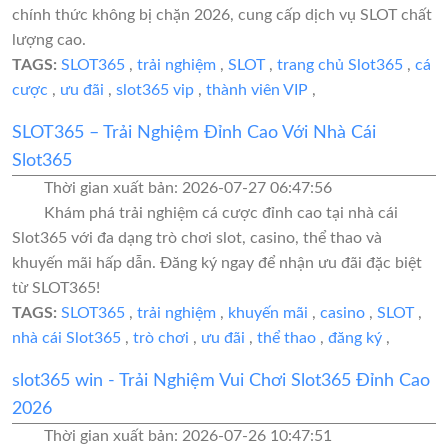
chính thức không bị chặn 2026, cung cấp dịch vụ SLOT chất
lượng cao.
TAGS:
SLOT365
,
trải nghiệm
,
SLOT
,
trang chủ Slot365
,
cá
cược
,
ưu đãi
,
slot365 vip
,
thành viên VIP
,
SLOT365 – Trải Nghiệm Đỉnh Cao Với Nhà Cái
Slot365
Thời gian xuất bản: 2026-07-27 06:47:56
Khám phá trải nghiệm cá cược đỉnh cao tại nhà cái
Slot365 với đa dạng trò chơi slot, casino, thể thao và
khuyến mãi hấp dẫn. Đăng ký ngay để nhận ưu đãi đặc biệt
từ SLOT365!
TAGS:
SLOT365
,
trải nghiệm
,
khuyến mãi
,
casino
,
SLOT
,
nhà cái Slot365
,
trò chơi
,
ưu đãi
,
thể thao
,
đăng ký
,
slot365 win - Trải Nghiệm Vui Chơi Slot365 Đỉnh Cao
2026
Thời gian xuất bản: 2026-07-26 10:47:51