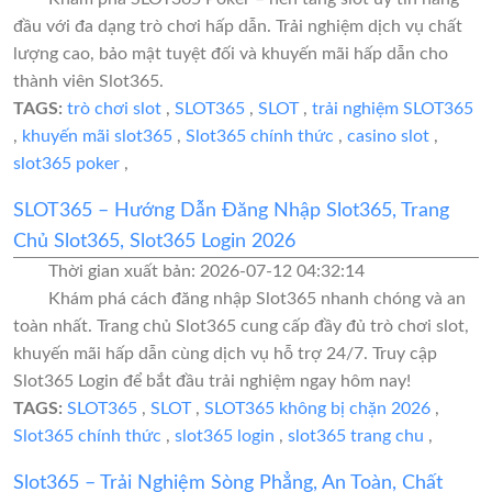
đầu với đa dạng trò chơi hấp dẫn. Trải nghiệm dịch vụ chất
lượng cao, bảo mật tuyệt đối và khuyến mãi hấp dẫn cho
thành viên Slot365.
TAGS:
trò chơi slot
,
SLOT365
,
SLOT
,
trải nghiệm SLOT365
,
khuyến mãi slot365
,
Slot365 chính thức
,
casino slot
,
slot365 poker
,
SLOT365 – Hướng Dẫn Đăng Nhập Slot365, Trang
Chủ Slot365, Slot365 Login 2026
Thời gian xuất bản: 2026-07-12 04:32:14
Khám phá cách đăng nhập Slot365 nhanh chóng và an
toàn nhất. Trang chủ Slot365 cung cấp đầy đủ trò chơi slot,
khuyến mãi hấp dẫn cùng dịch vụ hỗ trợ 24/7. Truy cập
Slot365 Login để bắt đầu trải nghiệm ngay hôm nay!
TAGS:
SLOT365
,
SLOT
,
SLOT365 không bị chặn 2026
,
Slot365 chính thức
,
slot365 login
,
slot365 trang chu
,
Slot365 – Trải Nghiệm Sòng Phẳng, An Toàn, Chất