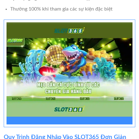
Thưởng 100% khi tham gia các sự kiện đặc biệt
SLOT365
Quy Trình Đăng Nhập Vào SLOT365 Đơn Giản