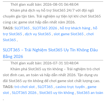
Thời gian xuất bản: 2026-08-01 06:48:04
Khám phá dịch vụ hỗ trợ Slot365 24/7 với đội ngũ
chuyên gia tận tâm. Trải nghiệm sự tiện lợi khi chơi Slot365
cùng các game slot hấp dẫn nhất năm 2026.
TAGS:
SLOT365
,
SLOT365 2026
,
hỗ trợ khách hàng
,
hỗ
trợ Slot365
,
dịch vụ Slot365
,
slot game Slot365
,
chơi
Slot365
,
SLOT365 – Trải Nghiệm Slot365 Uy Tín Không Đâu
Bằng 2026
Thời gian xuất bản: 2026-07-31 10:48:04
Khám phá Slot365 uy tín không – Trải nghiệm trò chơi
slot đỉnh cao, an toàn và hấp dẫn nhất 2026. Tận dụng ưu
đãi Slot365 uy tín không để chơi game slot chất lượng cao.
TAGS:
trò chơi slot
,
SLOT365
,
casino trực tuyến
,
game
slot
,
SLOT365 2026
,
Slot365 uy tín không
,
Slot365 an toàn
,