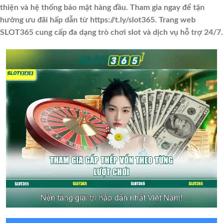
thiện và hệ thống bảo mật hàng đầu. Tham gia ngay để tận
hưởng ưu đãi hấp dẫn từ https://t.ly/slot365. Trang web
SLOT365 cung cấp đa dạng trò chơi slot và dịch vụ hỗ trợ 24/7.