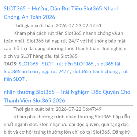
SLOT365 – Hướng Dẫn Rút Tiền Slot365 Nhanh
Chóng, An Toàn 2026
Thời gian xuất bản: 2026-07-23 02:47:51
Khám phá cách rút tiền Slot365 nhanh chóng và an
toàn nhất. Slot365 tái nạp rút 24/7 với hệ thống bảo mật
cao, hỗ trợ đa dạng phương thức thanh toán. Trải nghiệm
dịch vụ SLOT hàng đầu tại Slot365.
TAGS:
SLOT365
,
SLOT
,
rút tiền SLOT365
,
slot365 tái
,
Slot365 an toàn
,
nạp rút 24/7
,
slot365 nhanh chóng
,
rút
tiền SLOT
,
nhận thưởng Slot365 – Trải Nghiệm Độc Quyền Cho
Thành Viên Slot365 2026
Thời gian xuất bản: 2026-07-22 06:47:49
Khám phá chương trình nhận thưởng Slot365 hấp dẫn
nhất ngành slot. Đón nhận ưu đãi độc quyền, quà tặng đặc
biệt và cơ hội trúng thưởng lớn chỉ có tại Slot365. Đăng ký