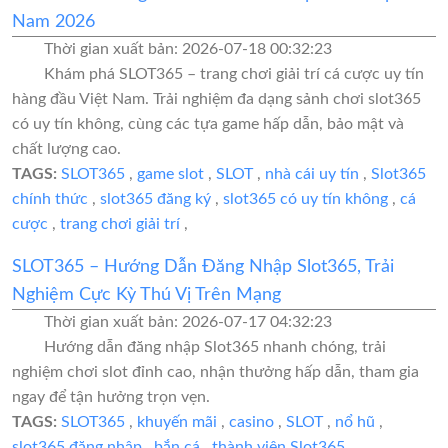
Nam 2026
Thời gian xuất bản: 2026-07-18 00:32:23
Khám phá SLOT365 – trang chơi giải trí cá cược uy tín
hàng đầu Việt Nam. Trải nghiệm đa dạng sảnh chơi slot365
có uy tín không, cùng các tựa game hấp dẫn, bảo mật và
chất lượng cao.
TAGS:
SLOT365
,
game slot
,
SLOT
,
nhà cái uy tín
,
Slot365
chính thức
,
slot365 đăng ký
,
slot365 có uy tín không
,
cá
cược
,
trang chơi giải trí
,
SLOT365 – Hướng Dẫn Đăng Nhập Slot365, Trải
Nghiệm Cực Kỳ Thú Vị Trên Mạng
Thời gian xuất bản: 2026-07-17 04:32:23
Hướng dẫn đăng nhập Slot365 nhanh chóng, trải
nghiệm chơi slot đỉnh cao, nhận thưởng hấp dẫn, tham gia
ngay để tận hưởng trọn vẹn.
TAGS:
SLOT365
,
khuyến mãi
,
casino
,
SLOT
,
nổ hũ
,
slot365 đăng nhập
,
bắn cá
,
thành viên Slot365
,