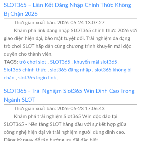
SLOT365 – Liên Kết Đăng Nhập Chính Thức Không
Bị Chặn 2026
Thời gian xuất bản: 2026-06-24 13:07:27
Khám phá link đăng nhập SLOT365 chính thức 2026 với
giao diện hiện đại, bảo mật tuyệt đối. Trải nghiệm đa dạng
trò chơi SLOT hấp dẫn cùng chương trình khuyến mãi độc
quyền cho thành viên.
TAGS:
trò chơi slot
,
SLOT365
,
khuyến mãi slot365
,
Slot365 chính thức
,
slot365 đăng nhập
,
slot365 không bị
chặn
,
slot365 login link
,
SLOT365 - Trải Nghiệm Slot365 Win Đỉnh Cao Trong
Ngành SLOT
Thời gian xuất bản: 2026-06-23 17:06:43
Khám phá trải nghiệm Slot365 Win độc đáo tại
SLOT365 - Nền tảng SLOT hàng đầu với sự kết hợp giữa
công nghệ hiện đại và trải nghiệm người dùng đỉnh cao.
Đăng ký ngay để tận hưởng ưu đãi đặc biệt.