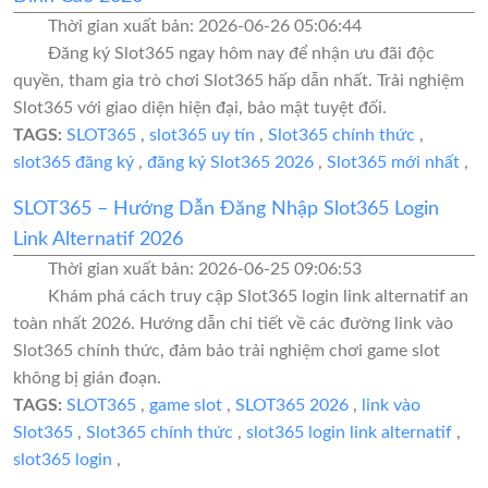
Thời gian xuất bản: 2026-06-26 05:06:44
Đăng ký Slot365 ngay hôm nay để nhận ưu đãi độc
quyền, tham gia trò chơi Slot365 hấp dẫn nhất. Trải nghiệm
Slot365 với giao diện hiện đại, bảo mật tuyệt đối.
TAGS:
SLOT365
,
slot365 uy tín
,
Slot365 chính thức
,
slot365 đăng ký
,
đăng ký Slot365 2026
,
Slot365 mới nhất
,
SLOT365 – Hướng Dẫn Đăng Nhập Slot365 Login
Link Alternatif 2026
Thời gian xuất bản: 2026-06-25 09:06:53
Khám phá cách truy cập Slot365 login link alternatif an
toàn nhất 2026. Hướng dẫn chi tiết về các đường link vào
Slot365 chính thức, đảm bảo trải nghiệm chơi game slot
không bị gián đoạn.
TAGS:
SLOT365
,
game slot
,
SLOT365 2026
,
link vào
Slot365
,
Slot365 chính thức
,
slot365 login link alternatif
,
slot365 login
,