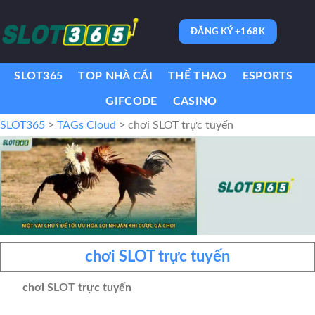
ĐĂNG KÝ +168K
SLOT365
TOP NHÀ CÁI
THỂ THAO
ESPORTS
GIFCODE
CASINO
SLOT365
>
TAGs Cloud
>
chơi SLOT trực tuyến
chơi SLOT trực tuyến
chơi SLOT trực tuyến