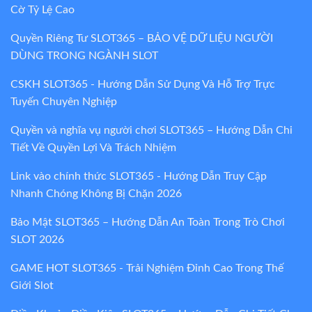
Cờ Tỷ Lệ Cao
Quyền Riêng Tư SLOT365 – BẢO VỆ DỮ LIỆU NGƯỜI
DÙNG TRONG NGÀNH SLOT
CSKH SLOT365 - Hướng Dẫn Sử Dụng Và Hỗ Trợ Trực
Tuyến Chuyên Nghiệp
Quyền và nghĩa vụ người chơi SLOT365 – Hướng Dẫn Chi
Tiết Về Quyền Lợi Và Trách Nhiệm
Link vào chính thức SLOT365 - Hướng Dẫn Truy Cập
Nhanh Chóng Không Bị Chặn 2026
Bảo Mật SLOT365 – Hướng Dẫn An Toàn Trong Trò Chơi
SLOT 2026
GAME HOT SLOT365 - Trải Nghiệm Đỉnh Cao Trong Thế
Giới Slot