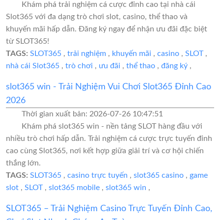
Khám phá trải nghiệm cá cược đỉnh cao tại nhà cái
Slot365 với đa dạng trò chơi slot, casino, thể thao và
khuyến mãi hấp dẫn. Đăng ký ngay để nhận ưu đãi đặc biệt
từ SLOT365!
TAGS:
SLOT365
,
trải nghiệm
,
khuyến mãi
,
casino
,
SLOT
,
nhà cái Slot365
,
trò chơi
,
ưu đãi
,
thể thao
,
đăng ký
,
slot365 win - Trải Nghiệm Vui Chơi Slot365 Đỉnh Cao
2026
Thời gian xuất bản: 2026-07-26 10:47:51
Khám phá slot365 win - nền tảng SLOT hàng đầu với
nhiều trò chơi hấp dẫn. Trải nghiệm cá cược trực tuyến đỉnh
cao cùng Slot365, nơi kết hợp giữa giải trí và cơ hội chiến
thắng lớn.
TAGS:
SLOT365
,
casino trực tuyến
,
slot365 casino
,
game
slot
,
SLOT
,
slot365 mobile
,
slot365 win
,
SLOT365 – Trải Nghiệm Casino Trực Tuyến Đỉnh Cao,