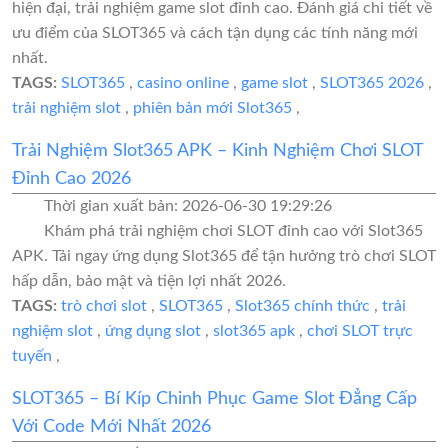
hiện đại, trải nghiệm game slot đỉnh cao. Đánh giá chi tiết về
ưu điểm của SLOT365 và cách tận dụng các tính năng mới
nhất.
TAGS:
SLOT365
,
casino online
,
game slot
,
SLOT365 2026
,
trải nghiệm slot
,
phiên bản mới Slot365
,
Trải Nghiệm Slot365 APK – Kinh Nghiệm Chơi SLOT
Đỉnh Cao 2026
Thời gian xuất bản: 2026-06-30 19:29:26
Khám phá trải nghiệm chơi SLOT đỉnh cao với Slot365
APK. Tải ngay ứng dụng Slot365 để tận hưởng trò chơi SLOT
hấp dẫn, bảo mật và tiện lợi nhất 2026.
TAGS:
trò chơi slot
,
SLOT365
,
Slot365 chính thức
,
trải
nghiệm slot
,
ứng dụng slot
,
slot365 apk
,
chơi SLOT trực
tuyến
,
SLOT365 – Bí Kíp Chinh Phục Game Slot Đẳng Cấp
Với Code Mới Nhất 2026