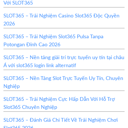
Với SLOT365
SLOT365 – Trải Nghiệm Casino Slot365 Độc Quyền
2026
SLOT365 – Trải Nghiệm Slot365 Pulsa Tanpa
Potongan Đỉnh Cao 2026
SLOT365 – Nền tảng giải trí trực tuyến uy tín tại châu
Á với slot365 login link alternatif
SLOT365 – Nền Tảng Slot Trực Tuyến Uy Tín, Chuyên
Nghiệp
SLOT365 – Trải Nghiệm Cực Hấp Dẫn Với Hỗ Trợ
Slot365 Chuyên Nghiệp
SLOT365 – Đánh Giá Chi Tiết Về Trải Nghiệm Chơi