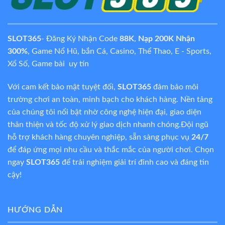
SLOT365
- Đăng Ký Nhận Code
88K
,
Nạp 200K Nhận
300%
, Game Nổ Hũ, bắn Cá, Casino, Thể Thao, E - Sports,
Xổ Số, Game bài uy tín
Với cam kết bảo mật tuyệt đối,
SLOT365
đảm bảo môi
trường chơi an toàn, minh bạch cho khách hàng. Nền tảng
của chúng tôi nổi bật nhờ công nghệ hiện đại, giao diện
thân thiện và tốc độ xử lý giao dịch nhanh chóng.
Đội ngũ
hỗ trợ khách hàng chuyên nghiệp, sẵn sàng phục vụ
24/7
để đáp ứng mọi nhu cầu và thắc mắc của người chơi. Chọn
ngay
SLOT365
để trải nghiệm giải trí đỉnh cao và đáng tin
cậy!
HƯỚNG DẪN