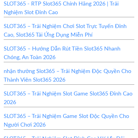
SLOT365 - RTP Slot365 Chính Hãng 2026 | Trải
Nghiệm Slot Đỉnh Cao
SLOT365 – Trải Nghiệm Chơi Slot Trực Tuyến Đỉnh
Cao, Slot365 Tải Ứng Dụng Miễn Phí
SLOT365 – Hướng Dẫn Rút Tiền Slot365 Nhanh
Chóng, An Toàn 2026
nhận thưởng Slot365 – Trải Nghiệm Độc Quyền Cho
Thành Viên Slot365 2026
SLOT365 – Trải Nghiệm Slot Game Slot365 Đỉnh Cao
2026
SLOT365 – Trải Nghiệm Game Slot Độc Quyền Cho
Người Chơi 2026