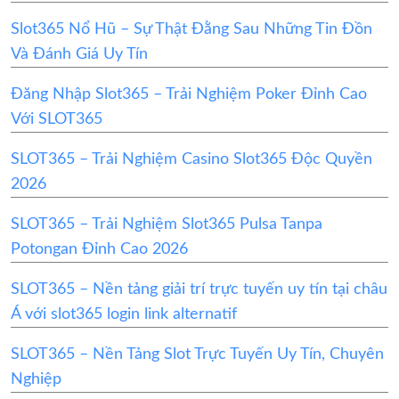
Slot365 Nổ Hũ – Sự Thật Đằng Sau Những Tin Đồn
Và Đánh Giá Uy Tín
Đăng Nhập Slot365 – Trải Nghiệm Poker Đỉnh Cao
Với SLOT365
SLOT365 – Trải Nghiệm Casino Slot365 Độc Quyền
2026
SLOT365 – Trải Nghiệm Slot365 Pulsa Tanpa
Potongan Đỉnh Cao 2026
SLOT365 – Nền tảng giải trí trực tuyến uy tín tại châu
Á với slot365 login link alternatif
SLOT365 – Nền Tảng Slot Trực Tuyến Uy Tín, Chuyên
Nghiệp