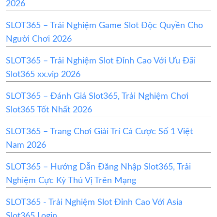
2026
SLOT365 – Trải Nghiệm Game Slot Độc Quyền Cho
Người Chơi 2026
SLOT365 – Trải Nghiệm Slot Đỉnh Cao Với Ưu Đãi
Slot365 xx.vip 2026
SLOT365 – Đánh Giá Slot365, Trải Nghiệm Chơi
Slot365 Tốt Nhất 2026
SLOT365 – Trang Chơi Giải Trí Cá Cược Số 1 Việt
Nam 2026
SLOT365 – Hướng Dẫn Đăng Nhập Slot365, Trải
Nghiệm Cực Kỳ Thú Vị Trên Mạng
SLOT365 - Trải Nghiệm Slot Đỉnh Cao Với Asia
Slot365 Login