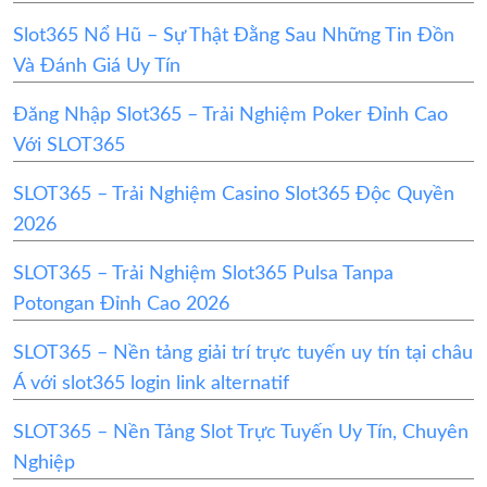
Slot365 Nổ Hũ – Sự Thật Đằng Sau Những Tin Đồn
Và Đánh Giá Uy Tín
Đăng Nhập Slot365 – Trải Nghiệm Poker Đỉnh Cao
Với SLOT365
SLOT365 – Trải Nghiệm Casino Slot365 Độc Quyền
2026
SLOT365 – Trải Nghiệm Slot365 Pulsa Tanpa
Potongan Đỉnh Cao 2026
SLOT365 – Nền tảng giải trí trực tuyến uy tín tại châu
Á với slot365 login link alternatif
SLOT365 – Nền Tảng Slot Trực Tuyến Uy Tín, Chuyên
Nghiệp