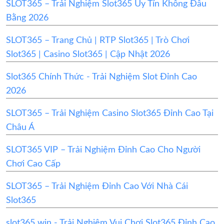
SLOT365 – Trải Nghiệm Slot365 Uy Tín Không Đâu
Bằng 2026
SLOT365 – Trang Chủ | RTP Slot365 | Trò Chơi
Slot365 | Casino Slot365 | Cập Nhật 2026
Slot365 Chính Thức - Trải Nghiệm Slot Đỉnh Cao
2026
SLOT365 – Trải Nghiệm Casino Slot365 Đỉnh Cao Tại
Châu Á
SLOT365 VIP – Trải Nghiệm Đỉnh Cao Cho Người
Chơi Cao Cấp
SLOT365 – Trải Nghiệm Đỉnh Cao Với Nhà Cái
Slot365
slot365 win - Trải Nghiệm Vui Chơi Slot365 Đỉnh Cao