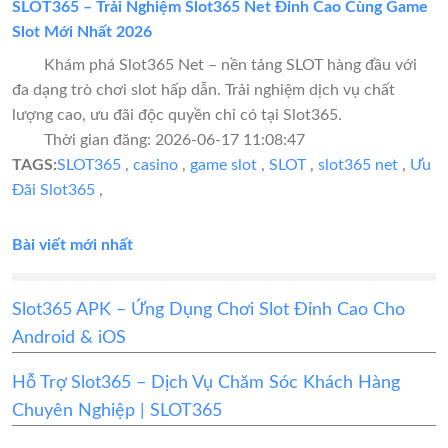
SLOT365 – Trải Nghiệm Slot365 Net Đỉnh Cao Cùng Game
Slot Mới Nhất 2026
Khám phá Slot365 Net – nền tảng SLOT hàng đầu với
đa dạng trò chơi slot hấp dẫn. Trải nghiệm dịch vụ chất
lượng cao, ưu đãi độc quyền chỉ có tại Slot365.
Thời gian đăng: 2026-06-17 11:08:47
TAGS:
SLOT365
,
casino
,
game slot
,
SLOT
,
slot365 net
,
Ưu
Đãi Slot365
,
Bài viết mới nhất
Slot365 APK – Ứng Dụng Chơi Slot Đỉnh Cao Cho
Android & iOS
Hỗ Trợ Slot365 – Dịch Vụ Chăm Sóc Khách Hàng
Chuyên Nghiệp | SLOT365