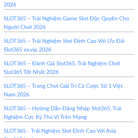
2026
SLOT365 – Trải Nghiệm Game Slot Độc Quyền Cho
Người Chơi 2026
SLOT365 – Trải Nghiệm Slot Đỉnh Cao Với Ưu Đãi
Slot365 xx.vip 2026
SLOT365 – Đánh Giá Slot365, Trải Nghiệm Chơi
Slot365 Tốt Nhất 2026
SLOT365 – Trang Chơi Giải Trí Cá Cược Số 1 Việt
Nam 2026
SLOT365 – Hướng Dẫn Đăng Nhập Slot365, Trải
Nghiệm Cực Kỳ Thú Vị Trên Mạng
SLOT365 - Trải Nghiệm Slot Đỉnh Cao Với Asia