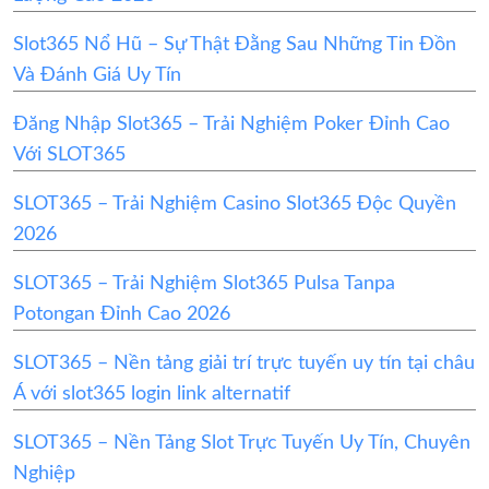
Slot365 Nổ Hũ – Sự Thật Đằng Sau Những Tin Đồn
Và Đánh Giá Uy Tín
Đăng Nhập Slot365 – Trải Nghiệm Poker Đỉnh Cao
Với SLOT365
SLOT365 – Trải Nghiệm Casino Slot365 Độc Quyền
2026
SLOT365 – Trải Nghiệm Slot365 Pulsa Tanpa
Potongan Đỉnh Cao 2026
SLOT365 – Nền tảng giải trí trực tuyến uy tín tại châu
Á với slot365 login link alternatif
SLOT365 – Nền Tảng Slot Trực Tuyến Uy Tín, Chuyên
Nghiệp