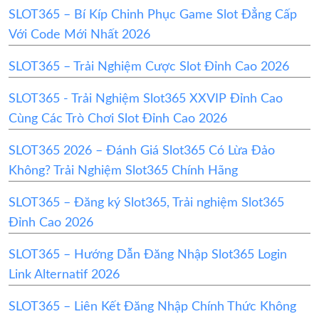
SLOT365 – Bí Kíp Chinh Phục Game Slot Đẳng Cấp
Với Code Mới Nhất 2026
SLOT365 – Trải Nghiệm Cược Slot Đỉnh Cao 2026
SLOT365 - Trải Nghiệm Slot365 XXVIP Đỉnh Cao
Cùng Các Trò Chơi Slot Đỉnh Cao 2026
SLOT365 2026 – Đánh Giá Slot365 Có Lừa Đảo
Không? Trải Nghiệm Slot365 Chính Hãng
SLOT365 – Đăng ký Slot365, Trải nghiệm Slot365
Đỉnh Cao 2026
SLOT365 – Hướng Dẫn Đăng Nhập Slot365 Login
Link Alternatif 2026
SLOT365 – Liên Kết Đăng Nhập Chính Thức Không