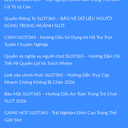
Cờ Tỷ Lệ Cao
Quyền Riêng Tư SLOT365 – BẢO VỆ DỮ LIỆU NGƯỜI
DÙNG TRONG NGÀNH SLOT
CSKH SLOT365 - Hướng Dẫn Sử Dụng Và Hỗ Trợ Trực
Tuyến Chuyên Nghiệp
Quyền và nghĩa vụ người chơi SLOT365 – Hướng Dẫn Chi
Tiết Về Quyền Lợi Và Trách Nhiệm
Link vào chính thức SLOT365 - Hướng Dẫn Truy Cập
Nhanh Chóng Không Bị Chặn 2026
Bảo Mật SLOT365 – Hướng Dẫn An Toàn Trong Trò Chơi
SLOT 2026
GAME HOT SLOT365 - Trải Nghiệm Đỉnh Cao Trong Thế
Giới Slot