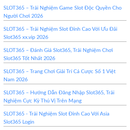
SLOT365 – Trải Nghiệm Game Slot Độc Quyền Cho
Người Chơi 2026
SLOT365 – Trải Nghiệm Slot Đỉnh Cao Với Ưu Đãi
Slot365 xx.vip 2026
SLOT365 – Đánh Giá Slot365, Trải Nghiệm Chơi
Slot365 Tốt Nhất 2026
SLOT365 – Trang Chơi Giải Trí Cá Cược Số 1 Việt
Nam 2026
SLOT365 – Hướng Dẫn Đăng Nhập Slot365, Trải
Nghiệm Cực Kỳ Thú Vị Trên Mạng
SLOT365 - Trải Nghiệm Slot Đỉnh Cao Với Asia
Slot365 Login