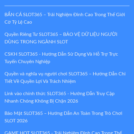
BẮN CÁ SLOT365 – Trải Nghiệm Đỉnh Cao Trong Thế Giới
Cờ Tỷ Lệ Cao
Quyền Riêng Tư SLOT365 – BẢO VỆ DỮ LIỆU NGƯỜI
DÙNG TRONG NGÀNH SLOT
CSKH SLOT365 - Hướng Dẫn Sử Dụng Và Hỗ Trợ Trực
Tuyến Chuyên Nghiệp
Quyền và nghĩa vụ người chơi SLOT365 – Hướng Dẫn Chi
Tiết Về Quyền Lợi Và Trách Nhiệm
Link vào chính thức SLOT365 - Hướng Dẫn Truy Cập
Nhanh Chóng Không Bị Chặn 2026
Bảo Mật SLOT365 – Hướng Dẫn An Toàn Trong Trò Chơi
SLOT 2026
GAME HOT SLOT365 - Trải Nghiệm Đỉnh Cao Trong Thế