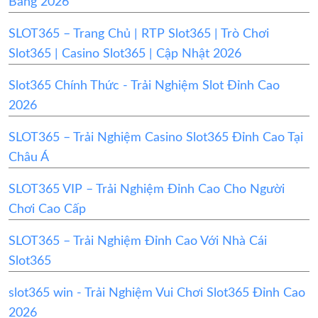
Bằng 2026
SLOT365 – Trang Chủ | RTP Slot365 | Trò Chơi
Slot365 | Casino Slot365 | Cập Nhật 2026
Slot365 Chính Thức - Trải Nghiệm Slot Đỉnh Cao
2026
SLOT365 – Trải Nghiệm Casino Slot365 Đỉnh Cao Tại
Châu Á
SLOT365 VIP – Trải Nghiệm Đỉnh Cao Cho Người
Chơi Cao Cấp
SLOT365 – Trải Nghiệm Đỉnh Cao Với Nhà Cái
Slot365
slot365 win - Trải Nghiệm Vui Chơi Slot365 Đỉnh Cao
2026