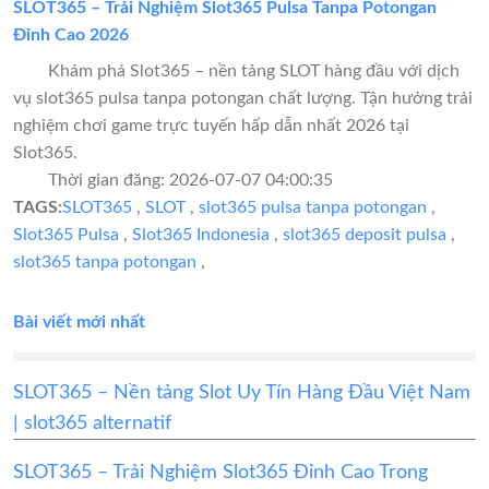
SLOT365 – Trải Nghiệm Slot365 Pulsa Tanpa Potongan
Đỉnh Cao 2026
Khám phá Slot365 – nền tảng SLOT hàng đầu với dịch
vụ slot365 pulsa tanpa potongan chất lượng. Tận hưởng trải
nghiệm chơi game trực tuyến hấp dẫn nhất 2026 tại
Slot365.
Thời gian đăng: 2026-07-07 04:00:35
TAGS:
SLOT365
,
SLOT
,
slot365 pulsa tanpa potongan
,
Slot365 Pulsa
,
Slot365 Indonesia
,
slot365 deposit pulsa
,
slot365 tanpa potongan
,
Bài viết mới nhất
SLOT365 – Nền tảng Slot Uy Tín Hàng Đầu Việt Nam
| slot365 alternatif
SLOT365 – Trải Nghiệm Slot365 Đỉnh Cao Trong