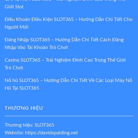
Giới Slot
Điều Khoản Điều Kiện SLOT365 – Hướng Dẫn Chi Tiết Cho
Người Mới
Đăng Nhập SLOT365 – Hướng Dẫn Chi Tiết Cách Đăng
Nhập Vào Tài Khoản Trò Chơi
Casino SLOT365 – Trải Nghiệm Đỉnh Cao Trong Thế Giới
Trò Chơi
Nổ hũ SLOT365 – Hướng Dẫn Chi Tiết Về Các Loại Máy Nổ
Hũ Tại SLOT365
THƯƠNG HIỆU
Thương hiệu: SLOT365
Website:
https://davidspalding.net