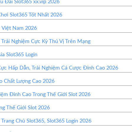
u Đãi Slot365 xx.vip 2026
hơi Slot365 Tốt Nhất 2026
1 Việt Nam 2026
Trải Nghiệm Cực Kỳ Thú Vị Trên Mạng
ia Slot365 Login
ực Hấp Dẫn, Trải Nghiệm Cá Cược Đỉnh Cao 2026
ảo Chất Lượng Cao 2026
iệm Đỉnh Cao Trong Thế Giới Slot 2026
g Thế Giới Slot 2026
rang Chủ Slot365, Slot365 Login 2026