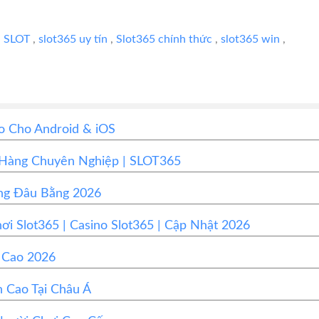
,
SLOT
,
slot365 uy tín
,
Slot365 chính thức
,
slot365 win
,
o Cho Android & iOS
 Hàng Chuyên Nghiệp | SLOT365
ông Đâu Bằng 2026
ơi Slot365 | Casino Slot365 | Cập Nhật 2026
h Cao 2026
h Cao Tại Châu Á