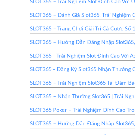
SLOT365 – Trải Nghiệm Slot Đỉnh Cao Với Ư
SLOT365 – Đánh Giá Slot365, Trải Nghiệm C
SLOT365 – Trang Chơi Giải Trí Cá Cược Số 
SLOT365 – Hướng Dẫn Đăng Nhập Slot365, 
SLOT365 - Trải Nghiệm Slot Đỉnh Cao Với As
SLOT365 - Đăng Ký Slot365 Nhận Thưởng C
SLOT365 – Trải Nghiệm Slot365 Tái Đảm B
SLOT365 – Nhận Thưởng Slot365 | Trải Ngh
SLOT365 Poker – Trải Nghiệm Đỉnh Cao Tron
SLOT365 – Hướng Dẫn Đăng Nhập Slot365, T