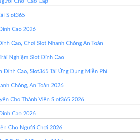
Người Chơi Cao Cấp
ái Slot365
 Đỉnh Cao 2026
Đỉnh Cao, Chơi Slot Nhanh Chóng An Toàn
Trải Nghiệm Slot Đỉnh Cao
n Đỉnh Cao, Slot365 Tải Ứng Dụng Miễn Phí
anh Chóng, An Toàn 2026
yền Cho Thành Viên Slot365 2026
 Đỉnh Cao 2026
yền Cho Người Chơi 2026