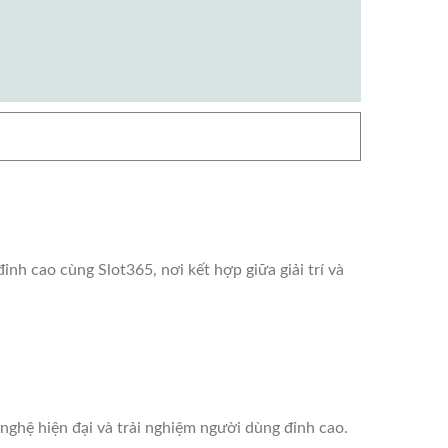
nh cao cùng Slot365, nơi kết hợp giữa giải trí và
ghệ hiện đại và trải nghiệm người dùng đỉnh cao.