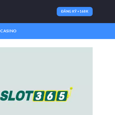
ĐĂNG KÝ +168K
CASINO