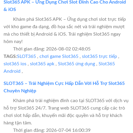
Slot365 APK – Ứng Dụng Chơi Slot Đỉnh Cao Cho Android
& iOS
Khám phá Slot365 APK – Ứng dụng chơi slot trực tiếp
với kho game đa dạng, đồ họa sắc nét và trải nghiệm mượt
mà cho thiết bị Android & iOS. Trải nghiệm Slot365 ngay
hôm nay!
Thời gian đăng: 2026-08-02 02:48:05
TAGS:
SLOT365
,
chơi game Slot365
,
slot365 trực tiếp
,
slot365 ios
,
slot365 apk
,
Slot365 ứng dụng
,
Slot365
Android
,
SLOT365 – Trải Nghiệm Cực Hấp Dẫn Với Hỗ Trợ Slot365
Chuyên Nghiệp
Khám phá trải nghiệm đỉnh cao tại SLOT365 với dịch vụ
hỗ trợ Slot365 24/7. Trang web SLOT365 cung cấp các trò
chơi slot hấp dẫn, khuyến mãi độc quyền và hỗ trợ khách
hàng tận tâm.
Thời gian đăng: 2026-07-04 16:00:39