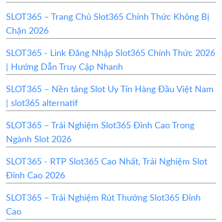
SLOT365 – Trang Chủ Slot365 Chính Thức Không Bị
Chặn 2026
SLOT365 - Link Đăng Nhập Slot365 Chính Thức 2026
| Hướng Dẫn Truy Cập Nhanh
SLOT365 – Nền tảng Slot Uy Tín Hàng Đầu Việt Nam
| slot365 alternatif
SLOT365 – Trải Nghiệm Slot365 Đỉnh Cao Trong
Ngành Slot 2026
SLOT365 - RTP Slot365 Cao Nhất, Trải Nghiệm Slot
Đỉnh Cao 2026
SLOT365 – Trải Nghiệm Rút Thưởng Slot365 Đỉnh
Cao