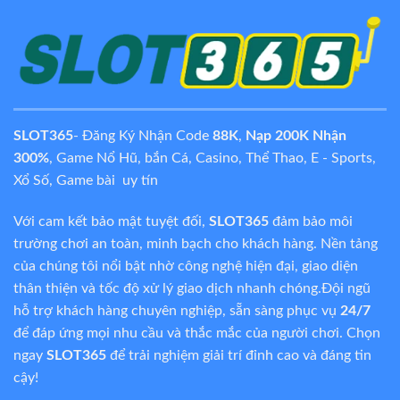
SLOT365
- Đăng Ký Nhận Code
88K
,
Nạp 200K Nhận
300%
, Game Nổ Hũ, bắn Cá, Casino, Thể Thao, E - Sports,
Xổ Số, Game bài uy tín
Với cam kết bảo mật tuyệt đối,
SLOT365
đảm bảo môi
trường chơi an toàn, minh bạch cho khách hàng. Nền tảng
của chúng tôi nổi bật nhờ công nghệ hiện đại, giao diện
thân thiện và tốc độ xử lý giao dịch nhanh chóng.
Đội ngũ
hỗ trợ khách hàng chuyên nghiệp, sẵn sàng phục vụ
24/7
để đáp ứng mọi nhu cầu và thắc mắc của người chơi. Chọn
ngay
SLOT365
để trải nghiệm giải trí đỉnh cao và đáng tin
cậy!