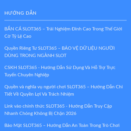
HƯỚNG DẪN
BẮN CÁ SLOT365 – Trải Nghiệm Đỉnh Cao Trong Thế Giới
Cờ Tỷ Lệ Cao
Quyền Riêng Tư SLOT365 – BẢO VỆ DỮ LIỆU NGƯỜI
DÙNG TRONG NGÀNH SLOT
CSKH SLOT365 - Hướng Dẫn Sử Dụng Và Hỗ Trợ Trực
Tuyến Chuyên Nghiệp
Quyền và nghĩa vụ người chơi SLOT365 – Hướng Dẫn Chi
Tiết Về Quyền Lợi Và Trách Nhiệm
Link vào chính thức SLOT365 - Hướng Dẫn Truy Cập
Nhanh Chóng Không Bị Chặn 2026
Bảo Mật SLOT365 – Hướng Dẫn An Toàn Trong Trò Chơi