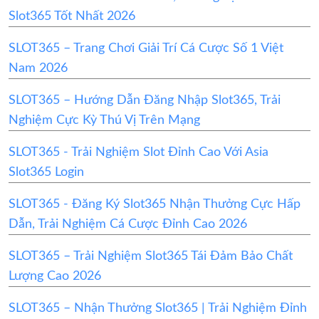
Slot365 Tốt Nhất 2026
SLOT365 – Trang Chơi Giải Trí Cá Cược Số 1 Việt
Nam 2026
SLOT365 – Hướng Dẫn Đăng Nhập Slot365, Trải
Nghiệm Cực Kỳ Thú Vị Trên Mạng
SLOT365 - Trải Nghiệm Slot Đỉnh Cao Với Asia
Slot365 Login
SLOT365 - Đăng Ký Slot365 Nhận Thưởng Cực Hấp
Dẫn, Trải Nghiệm Cá Cược Đỉnh Cao 2026
SLOT365 – Trải Nghiệm Slot365 Tái Đảm Bảo Chất
Lượng Cao 2026
SLOT365 – Nhận Thưởng Slot365 | Trải Nghiệm Đỉnh