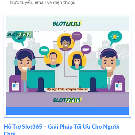
trực tuyến, email và điện thoại.
Trải nghiệm Slot365
Hỗ Trợ Slot365 – Giải Pháp Tối Ưu Cho Người
Chơi