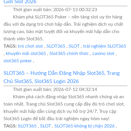
Giới Slot 2026
Thời gian xuất bản: 2026-07-13 00:32:23
Khám phá SLOT365 Poker – nền tảng slot uy tín hàng
đầu với đa dạng trò chơi hấp dẫn. Trải nghiệm dịch vụ chất
lượng cao, bảo mật tuyệt đối và khuyến mãi hấp dẫn cho
thành viên Slot365.
TAGS:
trò chơi slot
,
SLOT365
,
SLOT
,
trải nghiệm SLOT365
,
khuyến mãi slot365
,
Slot365 chính thức
,
casino slot
,
slot365 poker
,
SLOT365 – Hướng Dẫn Đăng Nhập Slot365, Trang
Chủ Slot365, Slot365 Login 2026
Thời gian xuất bản: 2026-07-12 04:32:14
Khám phá cách đăng nhập Slot365 nhanh chóng và an
toàn nhất. Trang chủ Slot365 cung cấp đầy đủ trò chơi slot,
khuyến mãi hấp dẫn cùng dịch vụ hỗ trợ 24/7. Truy cập
Slot365 Login để bắt đầu trải nghiệm ngay hôm nay!
TAGS:
SLOT365
,
SLOT
,
SLOT365 không bị chặn 2026
,