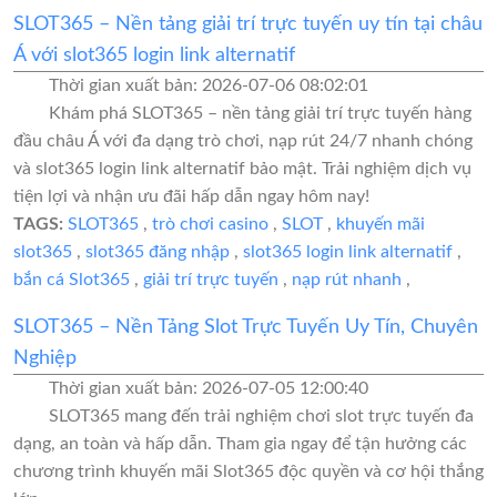
SLOT365 – Nền tảng giải trí trực tuyến uy tín tại châu
Á với slot365 login link alternatif
Thời gian xuất bản: 2026-07-06 08:02:01
Khám phá SLOT365 – nền tảng giải trí trực tuyến hàng
đầu châu Á với đa dạng trò chơi, nạp rút 24/7 nhanh chóng
và slot365 login link alternatif bảo mật. Trải nghiệm dịch vụ
tiện lợi và nhận ưu đãi hấp dẫn ngay hôm nay!
TAGS:
SLOT365
,
trò chơi casino
,
SLOT
,
khuyến mãi
slot365
,
slot365 đăng nhập
,
slot365 login link alternatif
,
bắn cá Slot365
,
giải trí trực tuyến
,
nạp rút nhanh
,
SLOT365 – Nền Tảng Slot Trực Tuyến Uy Tín, Chuyên
Nghiệp
Thời gian xuất bản: 2026-07-05 12:00:40
SLOT365 mang đến trải nghiệm chơi slot trực tuyến đa
dạng, an toàn và hấp dẫn. Tham gia ngay để tận hưởng các
chương trình khuyến mãi Slot365 độc quyền và cơ hội thắng