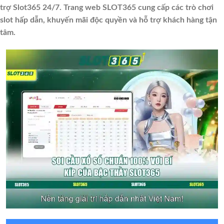
trợ Slot365 24/7. Trang web SLOT365 cung cấp các trò chơi
slot hấp dẫn, khuyến mãi độc quyền và hỗ trợ khách hàng tận
tâm.