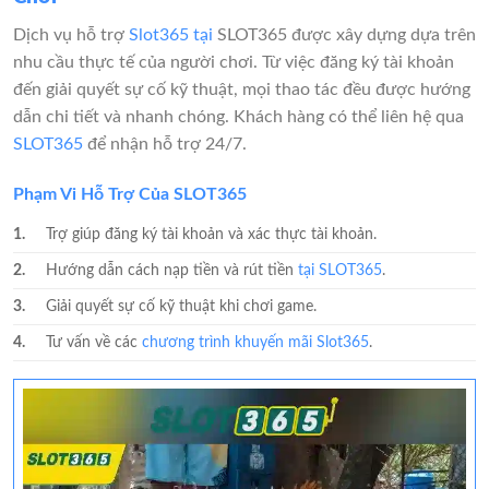
Dịch vụ hỗ trợ
Slot365 tại
SLOT365 được xây dựng dựa trên
nhu cầu thực tế của người chơi. Từ việc đăng ký tài khoản
đến giải quyết sự cố kỹ thuật, mọi thao tác đều được hướng
dẫn chi tiết và nhanh chóng. Khách hàng có thể liên hệ qua
SLOT365
để nhận hỗ trợ 24/7.
Phạm Vi Hỗ Trợ Của SLOT365
1.
Trợ giúp đăng ký tài khoản và xác thực tài khoản.
2.
Hướng dẫn cách nạp tiền và rút tiền
tại SLOT365
.
3.
Giải quyết sự cố kỹ thuật khi chơi game.
4.
Tư vấn về các
chương trình khuyến mãi Slot365
.