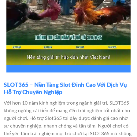
Khuyến mãi Slot365
SLOT365 – Nền Tảng Slot Đỉnh Cao Với Dịch Vụ
Hỗ Trợ Chuyên Nghiệp
Với hơn 10 năm kinh nghiệm trong ngành giải trí, SLOT365
không ngừng cải tiến để mang đến trải nghiệm tốt nhất cho
người chơi. Hỗ trợ Slot365 tại đây được đánh giá cao nhờ
sự chuyên nghiệp, nhanh chóng và tận tâm. Người chơi có
thể yên tâm trải nghiệm mọi trò chơi tại SLOT365 mà không