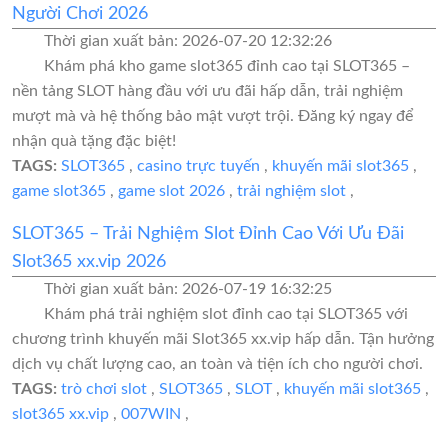
Người Chơi 2026
Thời gian xuất bản: 2026-07-20 12:32:26
Khám phá kho game slot365 đỉnh cao tại SLOT365 –
nền tảng SLOT hàng đầu với ưu đãi hấp dẫn, trải nghiệm
mượt mà và hệ thống bảo mật vượt trội. Đăng ký ngay để
nhận quà tặng đặc biệt!
TAGS:
SLOT365
,
casino trực tuyến
,
khuyến mãi slot365
,
game slot365
,
game slot 2026
,
trải nghiệm slot
,
SLOT365 – Trải Nghiệm Slot Đỉnh Cao Với Ưu Đãi
Slot365 xx.vip 2026
Thời gian xuất bản: 2026-07-19 16:32:25
Khám phá trải nghiệm slot đỉnh cao tại SLOT365 với
chương trình khuyến mãi Slot365 xx.vip hấp dẫn. Tận hưởng
dịch vụ chất lượng cao, an toàn và tiện ích cho người chơi.
TAGS:
trò chơi slot
,
SLOT365
,
SLOT
,
khuyến mãi slot365
,
slot365 xx.vip
,
007WIN
,