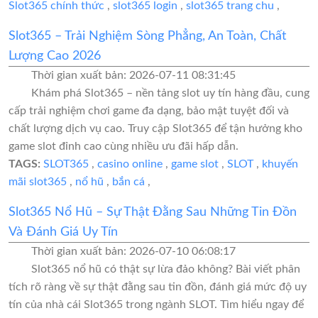
Slot365 chính thức
,
slot365 login
,
slot365 trang chu
,
Slot365 – Trải Nghiệm Sòng Phẳng, An Toàn, Chất
Lượng Cao 2026
Thời gian xuất bản: 2026-07-11 08:31:45
Khám phá Slot365 – nền tảng slot uy tín hàng đầu, cung
cấp trải nghiệm chơi game đa dạng, bảo mật tuyệt đối và
chất lượng dịch vụ cao. Truy cập Slot365 để tận hưởng kho
game slot đỉnh cao cùng nhiều ưu đãi hấp dẫn.
TAGS:
SLOT365
,
casino online
,
game slot
,
SLOT
,
khuyến
mãi slot365
,
nổ hũ
,
bắn cá
,
Slot365 Nổ Hũ – Sự Thật Đằng Sau Những Tin Đồn
Và Đánh Giá Uy Tín
Thời gian xuất bản: 2026-07-10 06:08:17
Slot365 nổ hũ có thật sự lừa đảo không? Bài viết phân
tích rõ ràng về sự thật đằng sau tin đồn, đánh giá mức độ uy
tín của nhà cái Slot365 trong ngành SLOT. Tìm hiểu ngay để