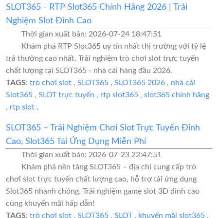
SLOT365 - RTP Slot365 Chính Hãng 2026 | Trải
Nghiệm Slot Đỉnh Cao
Thời gian xuất bản: 2026-07-24 18:47:51
Khám phá RTP Slot365 uy tín nhất thị trường với tỷ lệ
trả thưởng cao nhất. Trải nghiệm trò chơi slot trực tuyến
chất lượng tại SLOT365 - nhà cái hàng đầu 2026.
TAGS:
trò chơi slot
,
SLOT365
,
SLOT365 2026
,
nhà cái
Slot365
,
SLOT trực tuyến
,
rtp slot365
,
slot365 chính hãng
,
rtp slot
,
SLOT365 – Trải Nghiệm Chơi Slot Trực Tuyến Đỉnh
Cao, Slot365 Tải Ứng Dụng Miễn Phí
Thời gian xuất bản: 2026-07-23 22:47:51
Khám phá nền tảng SLOT365 – địa chỉ cung cấp trò
chơi slot trực tuyến chất lượng cao, hỗ trợ tải ứng dụng
Slot365 nhanh chóng. Trải nghiệm game slot 3D đỉnh cao
cùng khuyến mãi hấp dẫn!
TAGS:
trò chơi slot
,
SLOT365
,
SLOT
,
khuyến mãi slot365
,