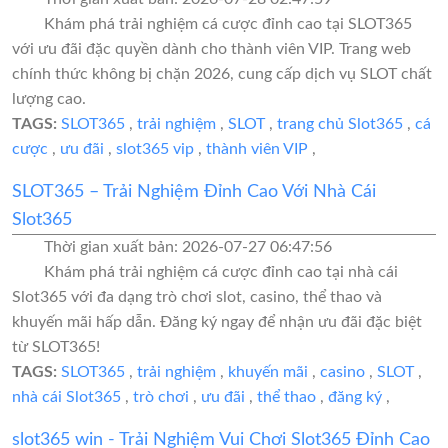
Khám phá trải nghiệm cá cược đỉnh cao tại SLOT365
với ưu đãi đặc quyền dành cho thành viên VIP. Trang web
chính thức không bị chặn 2026, cung cấp dịch vụ SLOT chất
lượng cao.
TAGS:
SLOT365
,
trải nghiệm
,
SLOT
,
trang chủ Slot365
,
cá
cược
,
ưu đãi
,
slot365 vip
,
thành viên VIP
,
SLOT365 – Trải Nghiệm Đỉnh Cao Với Nhà Cái
Slot365
Thời gian xuất bản: 2026-07-27 06:47:56
Khám phá trải nghiệm cá cược đỉnh cao tại nhà cái
Slot365 với đa dạng trò chơi slot, casino, thể thao và
khuyến mãi hấp dẫn. Đăng ký ngay để nhận ưu đãi đặc biệt
từ SLOT365!
TAGS:
SLOT365
,
trải nghiệm
,
khuyến mãi
,
casino
,
SLOT
,
nhà cái Slot365
,
trò chơi
,
ưu đãi
,
thể thao
,
đăng ký
,
slot365 win - Trải Nghiệm Vui Chơi Slot365 Đỉnh Cao