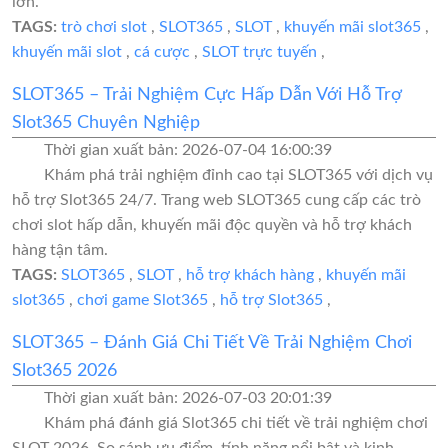
lớn.
TAGS:
trò chơi slot
,
SLOT365
,
SLOT
,
khuyến mãi slot365
,
khuyến mãi slot
,
cá cược
,
SLOT trực tuyến
,
SLOT365 – Trải Nghiệm Cực Hấp Dẫn Với Hỗ Trợ
Slot365 Chuyên Nghiệp
Thời gian xuất bản: 2026-07-04 16:00:39
Khám phá trải nghiệm đỉnh cao tại SLOT365 với dịch vụ
hỗ trợ Slot365 24/7. Trang web SLOT365 cung cấp các trò
chơi slot hấp dẫn, khuyến mãi độc quyền và hỗ trợ khách
hàng tận tâm.
TAGS:
SLOT365
,
SLOT
,
hỗ trợ khách hàng
,
khuyến mãi
slot365
,
chơi game Slot365
,
hỗ trợ Slot365
,
SLOT365 – Đánh Giá Chi Tiết Về Trải Nghiệm Chơi
Slot365 2026
Thời gian xuất bản: 2026-07-03 20:01:39
Khám phá đánh giá Slot365 chi tiết về trải nghiệm chơi