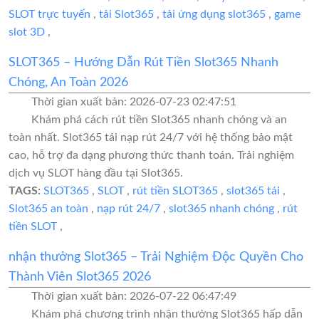
SLOT trực tuyến
,
tải Slot365
,
tải ứng dụng slot365
,
game
slot 3D
,
SLOT365 – Hướng Dẫn Rút Tiền Slot365 Nhanh
Chóng, An Toàn 2026
Thời gian xuất bản: 2026-07-23 02:47:51
Khám phá cách rút tiền Slot365 nhanh chóng và an
toàn nhất. Slot365 tái nạp rút 24/7 với hệ thống bảo mật
cao, hỗ trợ đa dạng phương thức thanh toán. Trải nghiệm
dịch vụ SLOT hàng đầu tại Slot365.
TAGS:
SLOT365
,
SLOT
,
rút tiền SLOT365
,
slot365 tái
,
Slot365 an toàn
,
nạp rút 24/7
,
slot365 nhanh chóng
,
rút
tiền SLOT
,
nhận thưởng Slot365 – Trải Nghiệm Độc Quyền Cho
Thành Viên Slot365 2026
Thời gian xuất bản: 2026-07-22 06:47:49
Khám phá chương trình nhận thưởng Slot365 hấp dẫn