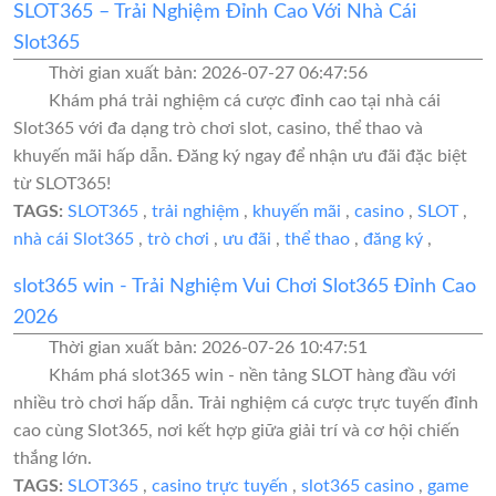
SLOT365 – Trải Nghiệm Đỉnh Cao Với Nhà Cái
Slot365
Thời gian xuất bản: 2026-07-27 06:47:56
Khám phá trải nghiệm cá cược đỉnh cao tại nhà cái
Slot365 với đa dạng trò chơi slot, casino, thể thao và
khuyến mãi hấp dẫn. Đăng ký ngay để nhận ưu đãi đặc biệt
từ SLOT365!
TAGS:
SLOT365
,
trải nghiệm
,
khuyến mãi
,
casino
,
SLOT
,
nhà cái Slot365
,
trò chơi
,
ưu đãi
,
thể thao
,
đăng ký
,
slot365 win - Trải Nghiệm Vui Chơi Slot365 Đỉnh Cao
2026
Thời gian xuất bản: 2026-07-26 10:47:51
Khám phá slot365 win - nền tảng SLOT hàng đầu với
nhiều trò chơi hấp dẫn. Trải nghiệm cá cược trực tuyến đỉnh
cao cùng Slot365, nơi kết hợp giữa giải trí và cơ hội chiến
thắng lớn.
TAGS:
SLOT365
,
casino trực tuyến
,
slot365 casino
,
game