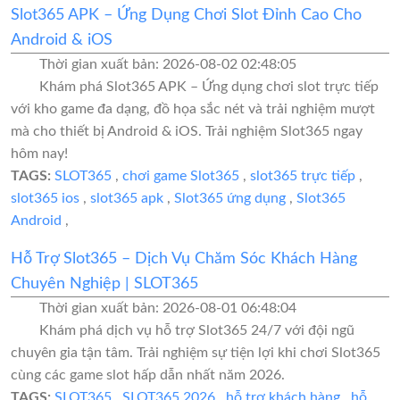
Slot365 APK – Ứng Dụng Chơi Slot Đỉnh Cao Cho
Android & iOS
Thời gian xuất bản: 2026-08-02 02:48:05
Khám phá Slot365 APK – Ứng dụng chơi slot trực tiếp
với kho game đa dạng, đồ họa sắc nét và trải nghiệm mượt
mà cho thiết bị Android & iOS. Trải nghiệm Slot365 ngay
hôm nay!
TAGS:
SLOT365
,
chơi game Slot365
,
slot365 trực tiếp
,
slot365 ios
,
slot365 apk
,
Slot365 ứng dụng
,
Slot365
Android
,
Hỗ Trợ Slot365 – Dịch Vụ Chăm Sóc Khách Hàng
Chuyên Nghiệp | SLOT365
Thời gian xuất bản: 2026-08-01 06:48:04
Khám phá dịch vụ hỗ trợ Slot365 24/7 với đội ngũ
chuyên gia tận tâm. Trải nghiệm sự tiện lợi khi chơi Slot365
cùng các game slot hấp dẫn nhất năm 2026.
TAGS:
SLOT365
,
SLOT365 2026
,
hỗ trợ khách hàng
,
hỗ