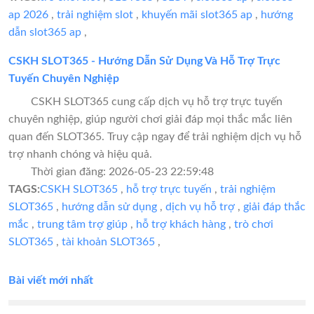
ap 2026
,
trải nghiệm slot
,
khuyến mãi slot365 ap
,
hướng
dẫn slot365 ap
,
CSKH SLOT365 - Hướng Dẫn Sử Dụng Và Hỗ Trợ Trực
Tuyến Chuyên Nghiệp
CSKH SLOT365 cung cấp dịch vụ hỗ trợ trực tuyến
chuyên nghiệp, giúp người chơi giải đáp mọi thắc mắc liên
quan đến SLOT365. Truy cập ngay để trải nghiệm dịch vụ hỗ
trợ nhanh chóng và hiệu quả.
Thời gian đăng: 2026-05-23 22:59:48
TAGS:
CSKH SLOT365
,
hỗ trợ trực tuyến
,
trải nghiệm
SLOT365
,
hướng dẫn sử dụng
,
dịch vụ hỗ trợ
,
giải đáp thắc
mắc
,
trung tâm trợ giúp
,
hỗ trợ khách hàng
,
trò chơi
SLOT365
,
tài khoản SLOT365
,
Bài viết mới nhất