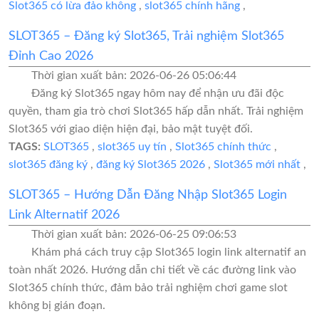
Slot365 có lừa đảo không
,
slot365 chính hãng
,
SLOT365 – Đăng ký Slot365, Trải nghiệm Slot365
Đỉnh Cao 2026
Thời gian xuất bản: 2026-06-26 05:06:44
Đăng ký Slot365 ngay hôm nay để nhận ưu đãi độc
quyền, tham gia trò chơi Slot365 hấp dẫn nhất. Trải nghiệm
Slot365 với giao diện hiện đại, bảo mật tuyệt đối.
TAGS:
SLOT365
,
slot365 uy tín
,
Slot365 chính thức
,
slot365 đăng ký
,
đăng ký Slot365 2026
,
Slot365 mới nhất
,
SLOT365 – Hướng Dẫn Đăng Nhập Slot365 Login
Link Alternatif 2026
Thời gian xuất bản: 2026-06-25 09:06:53
Khám phá cách truy cập Slot365 login link alternatif an
toàn nhất 2026. Hướng dẫn chi tiết về các đường link vào
Slot365 chính thức, đảm bảo trải nghiệm chơi game slot
không bị gián đoạn.