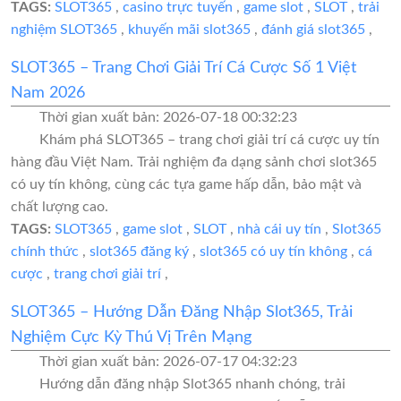
TAGS:
SLOT365
,
casino trực tuyến
,
game slot
,
SLOT
,
trải
nghiệm SLOT365
,
khuyến mãi slot365
,
đánh giá slot365
,
SLOT365 – Trang Chơi Giải Trí Cá Cược Số 1 Việt
Nam 2026
Thời gian xuất bản: 2026-07-18 00:32:23
Khám phá SLOT365 – trang chơi giải trí cá cược uy tín
hàng đầu Việt Nam. Trải nghiệm đa dạng sảnh chơi slot365
có uy tín không, cùng các tựa game hấp dẫn, bảo mật và
chất lượng cao.
TAGS:
SLOT365
,
game slot
,
SLOT
,
nhà cái uy tín
,
Slot365
chính thức
,
slot365 đăng ký
,
slot365 có uy tín không
,
cá
cược
,
trang chơi giải trí
,
SLOT365 – Hướng Dẫn Đăng Nhập Slot365, Trải
Nghiệm Cực Kỳ Thú Vị Trên Mạng
Thời gian xuất bản: 2026-07-17 04:32:23
Hướng dẫn đăng nhập Slot365 nhanh chóng, trải