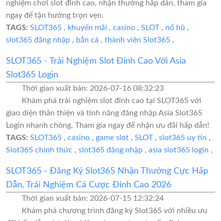
nghiệm chơi slot đỉnh cao, nhận thưởng hấp dẫn, tham gia
ngay để tận hưởng trọn vẹn.
TAGS:
SLOT365
,
khuyến mãi
,
casino
,
SLOT
,
nổ hũ
,
slot365 đăng nhập
,
bắn cá
,
thành viên Slot365
,
SLOT365 - Trải Nghiệm Slot Đỉnh Cao Với Asia
Slot365 Login
Thời gian xuất bản: 2026-07-16 08:32:23
Khám phá trải nghiệm slot đỉnh cao tại SLOT365 với
giao diện thân thiện và tính năng đăng nhập Asia Slot365
Login nhanh chóng. Tham gia ngay để nhận ưu đãi hấp dẫn!
TAGS:
SLOT365
,
casino
,
game slot
,
SLOT
,
slot365 uy tín
,
Slot365 chính thức
,
slot365 đăng nhập
,
asia slot365 login
,
SLOT365 - Đăng Ký Slot365 Nhận Thưởng Cực Hấp
Dẫn, Trải Nghiệm Cá Cược Đỉnh Cao 2026
Thời gian xuất bản: 2026-07-15 12:32:24
Khám phá chương trình đăng ký Slot365 với nhiều ưu