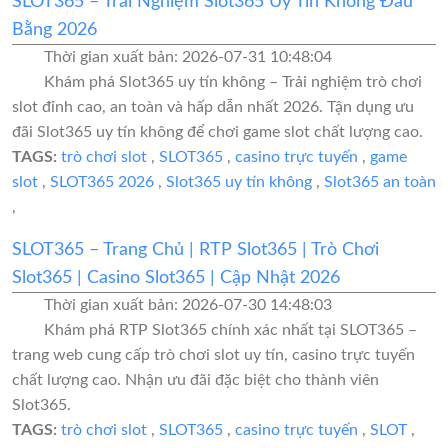
SLOT365 – Trải Nghiệm Slot365 Uy Tín Không Đâu
Bằng 2026
Thời gian xuất bản: 2026-07-31 10:48:04
Khám phá Slot365 uy tín không – Trải nghiệm trò chơi
slot đỉnh cao, an toàn và hấp dẫn nhất 2026. Tận dụng ưu
đãi Slot365 uy tín không để chơi game slot chất lượng cao.
TAGS:
trò chơi slot
,
SLOT365
,
casino trực tuyến
,
game
slot
,
SLOT365 2026
,
Slot365 uy tín không
,
Slot365 an toàn
,
SLOT365 – Trang Chủ | RTP Slot365 | Trò Chơi
Slot365 | Casino Slot365 | Cập Nhật 2026
Thời gian xuất bản: 2026-07-30 14:48:03
Khám phá RTP Slot365 chính xác nhất tại SLOT365 –
trang web cung cấp trò chơi slot uy tín, casino trực tuyến
chất lượng cao. Nhận ưu đãi đặc biệt cho thành viên
Slot365.
TAGS:
trò chơi slot
,
SLOT365
,
casino trực tuyến
,
SLOT
,