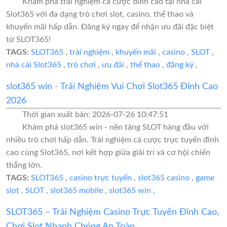
Khám phá trải nghiệm cá cược đỉnh cao tại nhà cái
Slot365 với đa dạng trò chơi slot, casino, thể thao và
khuyến mãi hấp dẫn. Đăng ký ngay để nhận ưu đãi đặc biệt
từ SLOT365!
TAGS:
SLOT365
,
trải nghiệm
,
khuyến mãi
,
casino
,
SLOT
,
nhà cái Slot365
,
trò chơi
,
ưu đãi
,
thể thao
,
đăng ký
,
slot365 win - Trải Nghiệm Vui Chơi Slot365 Đỉnh Cao
2026
Thời gian xuất bản: 2026-07-26 10:47:51
Khám phá slot365 win - nền tảng SLOT hàng đầu với
nhiều trò chơi hấp dẫn. Trải nghiệm cá cược trực tuyến đỉnh
cao cùng Slot365, nơi kết hợp giữa giải trí và cơ hội chiến
thắng lớn.
TAGS:
SLOT365
,
casino trực tuyến
,
slot365 casino
,
game
slot
,
SLOT
,
slot365 mobile
,
slot365 win
,
SLOT365 – Trải Nghiệm Casino Trực Tuyến Đỉnh Cao,
Chơi Slot Nhanh Chóng An Toàn