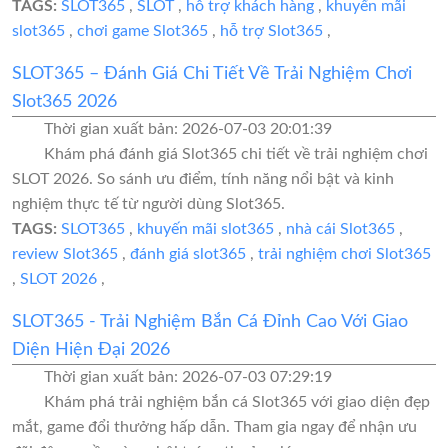
TAGS:
SLOT365
,
SLOT
,
hỗ trợ khách hàng
,
khuyến mãi
slot365
,
chơi game Slot365
,
hỗ trợ Slot365
,
SLOT365 – Đánh Giá Chi Tiết Về Trải Nghiệm Chơi
Slot365 2026
Thời gian xuất bản: 2026-07-03 20:01:39
Khám phá đánh giá Slot365 chi tiết về trải nghiệm chơi
SLOT 2026. So sánh ưu điểm, tính năng nổi bật và kinh
nghiệm thực tế từ người dùng Slot365.
TAGS:
SLOT365
,
khuyến mãi slot365
,
nhà cái Slot365
,
review Slot365
,
đánh giá slot365
,
trải nghiệm chơi Slot365
,
SLOT 2026
,
SLOT365 - Trải Nghiệm Bắn Cá Đỉnh Cao Với Giao
Diện Hiện Đại 2026
Thời gian xuất bản: 2026-07-03 07:29:19
Khám phá trải nghiệm bắn cá Slot365 với giao diện đẹp
mắt, game đổi thưởng hấp dẫn. Tham gia ngay để nhận ưu