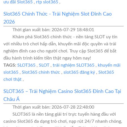
ưu đãi Slot365
,
rtp slot365
,
Slot365 Chính Thức - Trải Nghiệm Slot Đỉnh Cao
2026
Thời gian xuất bản: 2026-07-29 18:48:01
Khám phá Slot365 chính thức - nền tảng SLOT uy tín
với nhiều trò chơi hấp dẫn, khuyến mãi độc quyền và trải
nghiệm đỉnh cao cho người chơi. Truy cập Slot365 để bắt
đầu hành trình kiếm tiền thật ngay hôm nay!
TAGS:
SLOT365
,
SLOT
,
trải nghiệm SLOT365
,
khuyến mãi
slot365
,
Slot365 chính thức
,
slot365 đăng ký
,
Slot365
chơi thật
,
SLOT365 – Trải Nghiệm Casino Slot365 Đỉnh Cao Tại
Châu Á
Thời gian xuất bản: 2026-07-28 22:48:00
SLOT365 là nền tảng giải trí trực tuyến hàng đầu với
casino Slot365 đa dạng trò chơi, nạp rút 24/7 nhanh chóng,