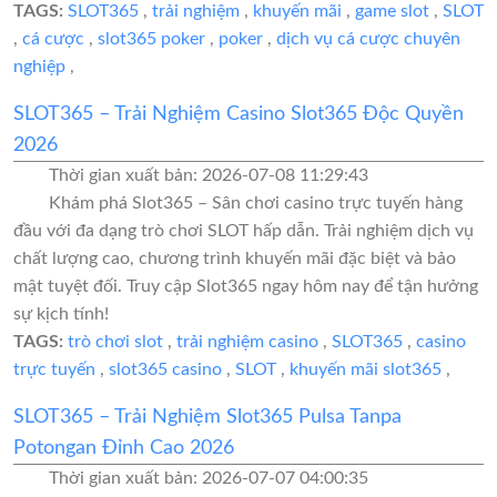
TAGS:
SLOT365
,
trải nghiệm
,
khuyến mãi
,
game slot
,
SLOT
,
cá cược
,
slot365 poker
,
poker
,
dịch vụ cá cược chuyên
nghiệp
,
SLOT365 – Trải Nghiệm Casino Slot365 Độc Quyền
2026
Thời gian xuất bản: 2026-07-08 11:29:43
Khám phá Slot365 – Sân chơi casino trực tuyến hàng
đầu với đa dạng trò chơi SLOT hấp dẫn. Trải nghiệm dịch vụ
chất lượng cao, chương trình khuyến mãi đặc biệt và bảo
mật tuyệt đối. Truy cập Slot365 ngay hôm nay để tận hưởng
sự kịch tính!
TAGS:
trò chơi slot
,
trải nghiệm casino
,
SLOT365
,
casino
trực tuyến
,
slot365 casino
,
SLOT
,
khuyến mãi slot365
,
SLOT365 – Trải Nghiệm Slot365 Pulsa Tanpa
Potongan Đỉnh Cao 2026
Thời gian xuất bản: 2026-07-07 04:00:35