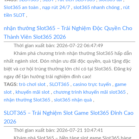
Slot365 an toàn
,
nạp rút 24/7
,
slot365 nhanh chóng
,
rút
tiền SLOT
,
nhận thưởng Slot365 – Trải Nghiệm Độc Quyền Cho
Thành Viên Slot365 2026
Thời gian xuất bản: 2026-07-22 06:47:49
Khám phá chương trình nhận thưởng Slot365 hấp dẫn
nhất ngành slot. Đón nhận ưu đãi độc quyền, quà tặng đặc
biệt và cơ hội trúng thưởng lớn chỉ có tại Slot365. Đăng ký
ngay để tận hưởng trải nghiệm đỉnh cao!
TAGS:
trò chơi slot
,
SLOT365
,
casino trực tuyến
,
game
slot
,
khuyến mãi slot
,
chương trình khuyến mãi slot365
,
nhận thưởng Slot365
,
slot365 nhận quà
,
SLOT365 – Trải Nghiệm Slot Game Slot365 Đỉnh Cao
2026
Thời gian xuất bản: 2026-07-21 10:47:41
Khám phá Slot365 – Nền tảng slot game Slot365 hàng