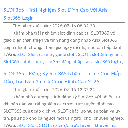
SLOT365 - Trải Nghiệm Slot Đỉnh Cao Với Asia
Slot365 Login
Thời gian xuất bản: 2026-07-16 08:32:23
Khám phá trải nghiệm slot đỉnh cao tại SLOT365 với
giao diện thân thiện và tính năng đăng nhập Asia Slot365
Login nhanh chóng. Tham gia ngay để nhận ưu đãi hấp dẫn!
TAGS:
SLOT365
,
casino
,
game slot
,
SLOT
,
slot365 uy tín
,
Slot365 chính thức
,
slot365 đăng nhập
,
asia slot365 login
,
SLOT365 - Đăng Ký Slot365 Nhận Thưởng Cực Hấp
Dẫn, Trải Nghiệm Cá Cược Đỉnh Cao 2026
Thời gian xuất bản: 2026-07-15 12:32:24
Khám phá chương trình đăng ký Slot365 với nhiều ưu
đãi hấp dẫn và trải nghiệm cá cược trực tuyến đỉnh cao.
SLOT365 cung cấp dịch vụ SLOT chất lượng, an toàn và uy
tín, phù hợp cho cả người mới và người chơi chuyên nghiệp.
TAGS:
SLOT365
,
SLOT
,
cá cược trực tuyến
,
khuyến mãi