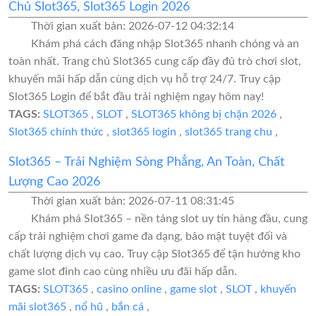
Chủ Slot365, Slot365 Login 2026
Thời gian xuất bản: 2026-07-12 04:32:14
Khám phá cách đăng nhập Slot365 nhanh chóng và an
toàn nhất. Trang chủ Slot365 cung cấp đầy đủ trò chơi slot,
khuyến mãi hấp dẫn cùng dịch vụ hỗ trợ 24/7. Truy cập
Slot365 Login để bắt đầu trải nghiệm ngay hôm nay!
TAGS:
SLOT365
,
SLOT
,
SLOT365 không bị chặn 2026
,
Slot365 chính thức
,
slot365 login
,
slot365 trang chu
,
Slot365 – Trải Nghiệm Sòng Phẳng, An Toàn, Chất
Lượng Cao 2026
Thời gian xuất bản: 2026-07-11 08:31:45
Khám phá Slot365 – nền tảng slot uy tín hàng đầu, cung
cấp trải nghiệm chơi game đa dạng, bảo mật tuyệt đối và
chất lượng dịch vụ cao. Truy cập Slot365 để tận hưởng kho
game slot đỉnh cao cùng nhiều ưu đãi hấp dẫn.
TAGS:
SLOT365
,
casino online
,
game slot
,
SLOT
,
khuyến
mãi slot365
,
nổ hũ
,
bắn cá
,