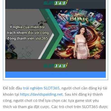
cách
chơi slot365
Để bắt đầu
trải nghiệm SLOT365
, người chơi cần đăng ký tài
khoản tại
https://davidspalding.net
. Sau khi đăng ký thành
công, người chơi có thể lựa chọn các tựa game slot yêu
thích và tham gia đặt cược. Các trò chơi trên SLOT365 được