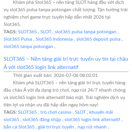
Khám phá Slot365 – nền tảng SLOT hàng đầu với dịch
vụ slot365 pulsa tanpa potongan chất lượng. Tận hưởng trải
nghiệm chơi game trực tuyến hấp dẫn nhất 2026 tại
Slot365.
TAGS:
SLOT365
,
SLOT
,
slot365 pulsa tanpa potongan
,
Slot365 Pulsa
,
Slot365 Indonesia
,
slot365 deposit pulsa
,
slot365 tanpa potongan
,
SLOT365 – Nền tảng giải trí trực tuyến uy tín tại châu
Á với slot365 login link alternatif
Thời gian xuất bản: 2026-07-06 08:02:01
Khám phá SLOT365 – nền tảng giải trí trực tuyến hàng
đầu châu Á với đa dạng trò chơi, nạp rút 24/7 nhanh chóng
và slot365 login link alternatif bảo mật. Trải nghiệm dịch vụ
tiện lợi và nhận ưu đãi hấp dẫn ngay hôm nay!
TAGS:
SLOT365
,
trò chơi casino
,
SLOT
,
khuyến mãi
slot365
,
slot365 đăng nhập
,
slot365 login link alternatif
,
bắn cá Slot365
,
giải trí trực tuyến
,
nạp rút nhanh
,