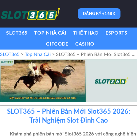
ĐĂNG KÝ +168K
SLOT365
TOP NHÀ CÁI
THỂ THAO
ESPORTS
GIFCODE
CASINO
SLOT365
>
Top Nhà Cái
>
SLOT365 – Phiên Bản Mới Slot365 2026: Trải Nghiệm Slot Đỉnh Cao
SLOT365 – Phiên Bản Mới Slot365 2026:
Trải Nghiệm Slot Đỉnh Cao
Khám phá phiên bản mới Slot365 2026 với công nghệ hiện