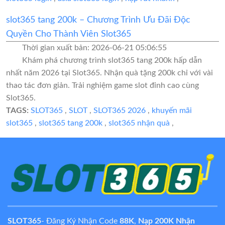
slot365 tang 200k – Chương Trình Ưu Đãi Độc
Quyền Cho Thành Viên Slot365
Thời gian xuất bản: 2026-06-21 05:06:55
Khám phá chương trình slot365 tang 200k hấp dẫn
nhất năm 2026 tại Slot365. Nhận quà tặng 200k chỉ với vài
thao tác đơn giản. Trải nghiệm game slot đỉnh cao cùng
Slot365.
TAGS:
SLOT365
,
SLOT
,
SLOT365 2026
,
khuyến mãi
slot365
,
slot365 tang 200k
,
slot365 nhận quà
,
SLOT365
- Đăng Ký Nhận Code
88K
,
Nạp 200K Nhận