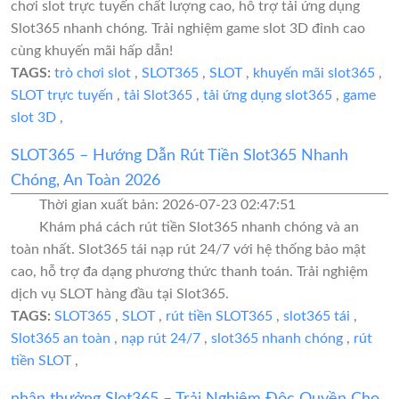
chơi slot trực tuyến chất lượng cao, hỗ trợ tải ứng dụng
Slot365 nhanh chóng. Trải nghiệm game slot 3D đỉnh cao
cùng khuyến mãi hấp dẫn!
TAGS:
trò chơi slot
,
SLOT365
,
SLOT
,
khuyến mãi slot365
,
SLOT trực tuyến
,
tải Slot365
,
tải ứng dụng slot365
,
game
slot 3D
,
SLOT365 – Hướng Dẫn Rút Tiền Slot365 Nhanh
Chóng, An Toàn 2026
Thời gian xuất bản: 2026-07-23 02:47:51
Khám phá cách rút tiền Slot365 nhanh chóng và an
toàn nhất. Slot365 tái nạp rút 24/7 với hệ thống bảo mật
cao, hỗ trợ đa dạng phương thức thanh toán. Trải nghiệm
dịch vụ SLOT hàng đầu tại Slot365.
TAGS:
SLOT365
,
SLOT
,
rút tiền SLOT365
,
slot365 tái
,
Slot365 an toàn
,
nạp rút 24/7
,
slot365 nhanh chóng
,
rút
tiền SLOT
,
nhận thưởng Slot365 – Trải Nghiệm Độc Quyền Cho