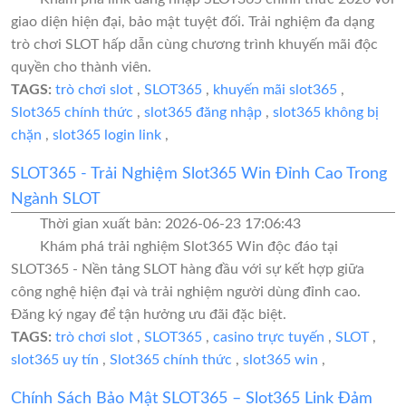
giao diện hiện đại, bảo mật tuyệt đối. Trải nghiệm đa dạng
trò chơi SLOT hấp dẫn cùng chương trình khuyến mãi độc
quyền cho thành viên.
TAGS:
trò chơi slot
,
SLOT365
,
khuyến mãi slot365
,
Slot365 chính thức
,
slot365 đăng nhập
,
slot365 không bị
chặn
,
slot365 login link
,
SLOT365 - Trải Nghiệm Slot365 Win Đỉnh Cao Trong
Ngành SLOT
Thời gian xuất bản: 2026-06-23 17:06:43
Khám phá trải nghiệm Slot365 Win độc đáo tại
SLOT365 - Nền tảng SLOT hàng đầu với sự kết hợp giữa
công nghệ hiện đại và trải nghiệm người dùng đỉnh cao.
Đăng ký ngay để tận hưởng ưu đãi đặc biệt.
TAGS:
trò chơi slot
,
SLOT365
,
casino trực tuyến
,
SLOT
,
slot365 uy tín
,
Slot365 chính thức
,
slot365 win
,
Chính Sách Bảo Mật SLOT365 – Slot365 Link Đảm