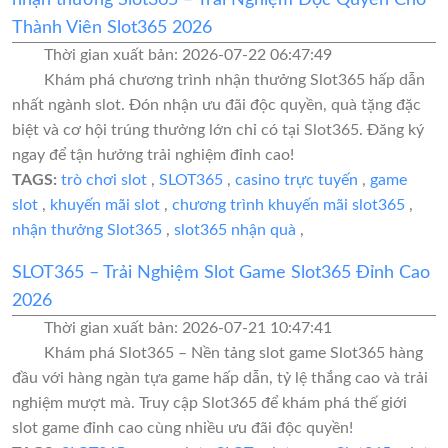
Thành Viên Slot365 2026
Thời gian xuất bản: 2026-07-22 06:47:49
Khám phá chương trình nhận thưởng Slot365 hấp dẫn
nhất ngành slot. Đón nhận ưu đãi độc quyền, quà tặng đặc
biệt và cơ hội trúng thưởng lớn chỉ có tại Slot365. Đăng ký
ngay để tận hưởng trải nghiệm đỉnh cao!
TAGS:
trò chơi slot
,
SLOT365
,
casino trực tuyến
,
game
slot
,
khuyến mãi slot
,
chương trình khuyến mãi slot365
,
nhận thưởng Slot365
,
slot365 nhận quà
,
SLOT365 – Trải Nghiệm Slot Game Slot365 Đỉnh Cao
2026
Thời gian xuất bản: 2026-07-21 10:47:41
Khám phá Slot365 – Nền tảng slot game Slot365 hàng
đầu với hàng ngàn tựa game hấp dẫn, tỷ lệ thắng cao và trải
nghiệm mượt mà. Truy cập Slot365 để khám phá thế giới
slot game đỉnh cao cùng nhiều ưu đãi độc quyền!