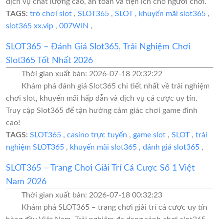
dịch vụ chất lượng cao, an toàn và tiện ích cho người chơi.
TAGS:
trò chơi slot
,
SLOT365
,
SLOT
,
khuyến mãi slot365
,
slot365 xx.vip
,
007WIN
,
SLOT365 – Đánh Giá Slot365, Trải Nghiệm Chơi
Slot365 Tốt Nhất 2026
Thời gian xuất bản: 2026-07-18 20:32:22
Khám phá đánh giá Slot365 chi tiết nhất về trải nghiệm
chơi slot, khuyến mãi hấp dẫn và dịch vụ cá cược uy tín.
Truy cập Slot365 để tận hưởng cảm giác chơi game đỉnh
cao!
TAGS:
SLOT365
,
casino trực tuyến
,
game slot
,
SLOT
,
trải
nghiệm SLOT365
,
khuyến mãi slot365
,
đánh giá slot365
,
SLOT365 – Trang Chơi Giải Trí Cá Cược Số 1 Việt
Nam 2026
Thời gian xuất bản: 2026-07-18 00:32:23
Khám phá SLOT365 – trang chơi giải trí cá cược uy tín