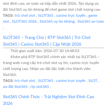
slot đỉnh cao, an toàn và hấp dẫn nhất 2026. Tận dụng ưu
đãi Slot365 uy tín không để chơi game slot chất lượng cao.
TAGS:
trò chơi slot
,
SLOT365
,
casino trực tuyến
,
game
slot
,
SLOT365 2026
,
Slot365 uy tín không
,
Slot365 an toàn
,
SLOT365 – Trang Chủ | RTP Slot365 | Trò Chơi
Slot365 | Casino Slot365 | Cập Nhật 2026
Thời gian xuất bản: 2026-07-30 14:48:03
Khám phá RTP Slot365 chính xác nhất tại SLOT365 –
trang web cung cấp trò chơi slot uy tín, casino trực tuyến
chất lượng cao. Nhận ưu đãi đặc biệt cho thành viên
Slot365.
TAGS:
trò chơi slot
,
SLOT365
,
casino trực tuyến
,
SLOT
,
ưu đãi Slot365
,
rtp slot365
,
Slot365 Chính Thức - Trải Nghiệm Slot Đỉnh Cao
2026