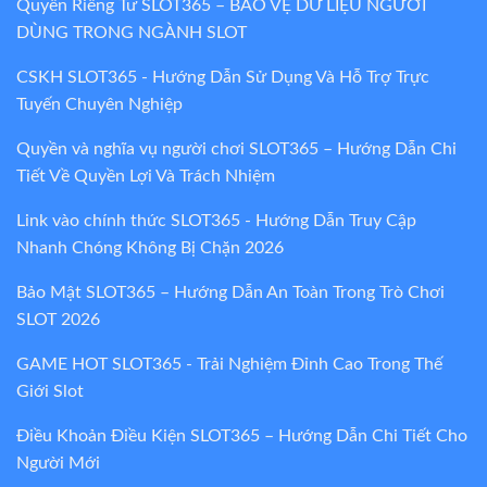
Quyền Riêng Tư SLOT365 – BẢO VỆ DỮ LIỆU NGƯỜI
DÙNG TRONG NGÀNH SLOT
CSKH SLOT365 - Hướng Dẫn Sử Dụng Và Hỗ Trợ Trực
Tuyến Chuyên Nghiệp
Quyền và nghĩa vụ người chơi SLOT365 – Hướng Dẫn Chi
Tiết Về Quyền Lợi Và Trách Nhiệm
Link vào chính thức SLOT365 - Hướng Dẫn Truy Cập
Nhanh Chóng Không Bị Chặn 2026
Bảo Mật SLOT365 – Hướng Dẫn An Toàn Trong Trò Chơi
SLOT 2026
GAME HOT SLOT365 - Trải Nghiệm Đỉnh Cao Trong Thế
Giới Slot
Điều Khoản Điều Kiện SLOT365 – Hướng Dẫn Chi Tiết Cho
Người Mới