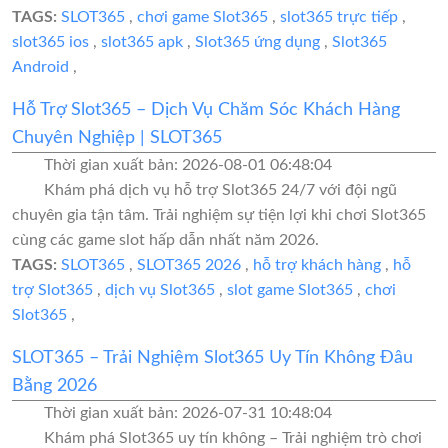
TAGS:
SLOT365
,
chơi game Slot365
,
slot365 trực tiếp
,
slot365 ios
,
slot365 apk
,
Slot365 ứng dụng
,
Slot365
Android
,
Hỗ Trợ Slot365 – Dịch Vụ Chăm Sóc Khách Hàng
Chuyên Nghiệp | SLOT365
Thời gian xuất bản: 2026-08-01 06:48:04
Khám phá dịch vụ hỗ trợ Slot365 24/7 với đội ngũ
chuyên gia tận tâm. Trải nghiệm sự tiện lợi khi chơi Slot365
cùng các game slot hấp dẫn nhất năm 2026.
TAGS:
SLOT365
,
SLOT365 2026
,
hỗ trợ khách hàng
,
hỗ
trợ Slot365
,
dịch vụ Slot365
,
slot game Slot365
,
chơi
Slot365
,
SLOT365 – Trải Nghiệm Slot365 Uy Tín Không Đâu
Bằng 2026
Thời gian xuất bản: 2026-07-31 10:48:04
Khám phá Slot365 uy tín không – Trải nghiệm trò chơi