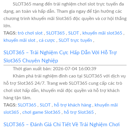
SLOT365 mang đến trải nghiệm chơi slot trực tuyến đa
dạng, an toàn và hấp dẫn. Tham gia ngay để tận hưởng các
chương trình khuyến mãi Slot365 độc quyền và cơ hội thắng
lớn.
TAGS:
trò chơi slot
,
SLOT365
,
SLOT
,
khuyến mãi slot365
,
khuyến mãi slot
,
cá cược
,
SLOT trực tuyến
,
SLOT365 – Trải Nghiệm Cực Hấp Dẫn Với Hỗ Trợ
Slot365 Chuyên Nghiệp
Thời gian xuất bản: 2026-07-04 16:00:39
Khám phá trải nghiệm đỉnh cao tại SLOT365 với dịch vụ
hỗ trợ Slot365 24/7. Trang web SLOT365 cung cấp các trò
chơi slot hấp dẫn, khuyến mãi độc quyền và hỗ trợ khách
hàng tận tâm.
TAGS:
SLOT365
,
SLOT
,
hỗ trợ khách hàng
,
khuyến mãi
slot365
,
chơi game Slot365
,
hỗ trợ Slot365
,
SLOT365 – Đánh Giá Chi Tiết Về Trải Nghiệm Chơi