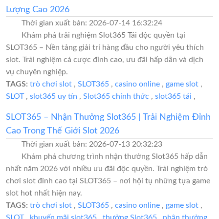
Lượng Cao 2026
Thời gian xuất bản: 2026-07-14 16:32:24
Khám phá trải nghiệm Slot365 Tái độc quyền tại
SLOT365 – Nền tảng giải trí hàng đầu cho người yêu thích
slot. Trải nghiệm cá cược đỉnh cao, ưu đãi hấp dẫn và dịch
vụ chuyên nghiệp.
TAGS:
trò chơi slot
,
SLOT365
,
casino online
,
game slot
,
SLOT
,
slot365 uy tín
,
Slot365 chính thức
,
slot365 tái
,
SLOT365 – Nhận Thưởng Slot365 | Trải Nghiệm Đỉnh
Cao Trong Thế Giới Slot 2026
Thời gian xuất bản: 2026-07-13 20:32:23
Khám phá chương trình nhận thưởng Slot365 hấp dẫn
nhất năm 2026 với nhiều ưu đãi độc quyền. Trải nghiệm trò
chơi slot đỉnh cao tại SLOT365 – nơi hội tụ những tựa game
slot hot nhất hiện nay.
TAGS:
trò chơi slot
,
SLOT365
,
casino online
,
game slot
,
SLOT
,
khuyến mãi slot365
,
thưởng Slot365
,
nhận thưởng