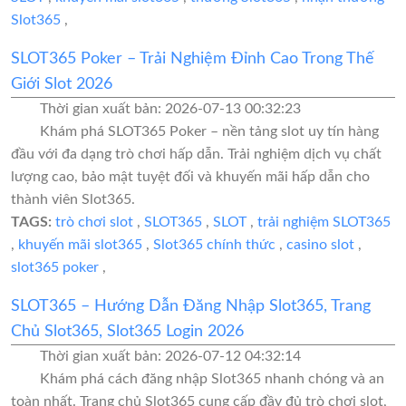
Slot365
,
SLOT365 Poker – Trải Nghiệm Đỉnh Cao Trong Thế
Giới Slot 2026
Thời gian xuất bản: 2026-07-13 00:32:23
Khám phá SLOT365 Poker – nền tảng slot uy tín hàng
đầu với đa dạng trò chơi hấp dẫn. Trải nghiệm dịch vụ chất
lượng cao, bảo mật tuyệt đối và khuyến mãi hấp dẫn cho
thành viên Slot365.
TAGS:
trò chơi slot
,
SLOT365
,
SLOT
,
trải nghiệm SLOT365
,
khuyến mãi slot365
,
Slot365 chính thức
,
casino slot
,
slot365 poker
,
SLOT365 – Hướng Dẫn Đăng Nhập Slot365, Trang
Chủ Slot365, Slot365 Login 2026
Thời gian xuất bản: 2026-07-12 04:32:14
Khám phá cách đăng nhập Slot365 nhanh chóng và an
toàn nhất. Trang chủ Slot365 cung cấp đầy đủ trò chơi slot,