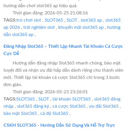
hướng dẫn chơi slot365 ap hiệu quả.
Thời gian đăng: 2026-05-25 21:08:16
TAGS:
trò chơi slot
,
SLOT365
,
SLOT
,
slot365 ap
,
slot365
ap 2026
,
trải nghiệm slot
,
khuyến mãi slot365 ap
,
hướng
dẫn slot365 ap
,
Đăng Nhập Slot365 – Thiết Lập Nhanh Tài Khoản Cá Cược
Cực Dễ
Hướng dẫn đăng nhập Slot365 nhanh chóng, bảo mật
tuyệt đối và nhận ưu đãi hấp dẫn dành riêng cho thành viên
mới. Thiết lập tài khoản cá cược Slot365 chỉ trong 3 bước
đơn giản.
Thời gian đăng: 2026-05-23 23:26:01
TAGS:
SLOT365
,
SLOT
,
tài khoản SLOT365
,
slot365 đăng
nhập
,
slot365 đăng ký
,
cá cược Slot365
,
ưu đãi Slot365
,
bảo mật Slot365
,
cá độ Slot365
,
CSKH SLOT365 - Hướng Dẫn Sử Dụng Và Hỗ Trợ Trực