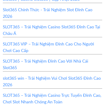
Slot365 Chính Thức - Trải Nghiệm Slot Đỉnh Cao
2026
SLOT365 – Trải Nghiệm Casino Slot365 Đỉnh Cao Tại
Châu Á
SLOT365 VIP – Trải Nghiệm Đỉnh Cao Cho Người
Chơi Cao Cấp
SLOT365 – Trải Nghiệm Đỉnh Cao Với Nhà Cái
Slot365
slot365 win - Trải Nghiệm Vui Chơi Slot365 Đỉnh Cao
2026
SLOT365 – Trải Nghiệm Casino Trực Tuyến Đỉnh Cao,
Chơi Slot Nhanh Chóng An Toàn