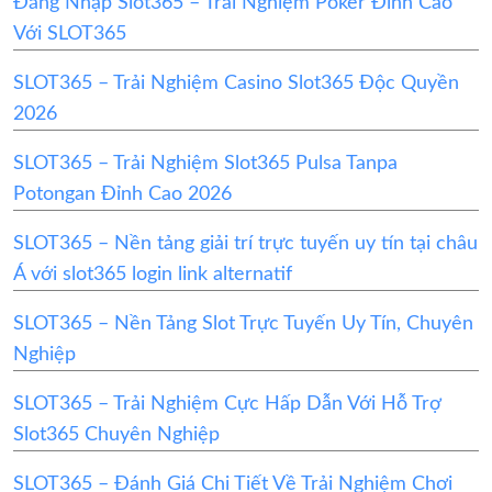
Đăng Nhập Slot365 – Trải Nghiệm Poker Đỉnh Cao
Với SLOT365
SLOT365 – Trải Nghiệm Casino Slot365 Độc Quyền
2026
SLOT365 – Trải Nghiệm Slot365 Pulsa Tanpa
Potongan Đỉnh Cao 2026
SLOT365 – Nền tảng giải trí trực tuyến uy tín tại châu
Á với slot365 login link alternatif
SLOT365 – Nền Tảng Slot Trực Tuyến Uy Tín, Chuyên
Nghiệp
SLOT365 – Trải Nghiệm Cực Hấp Dẫn Với Hỗ Trợ
Slot365 Chuyên Nghiệp
SLOT365 – Đánh Giá Chi Tiết Về Trải Nghiệm Chơi