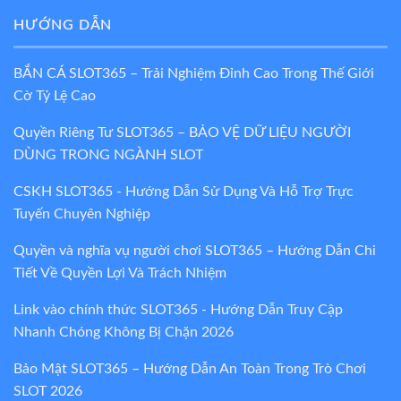
HƯỚNG DẪN
BẮN CÁ SLOT365 – Trải Nghiệm Đỉnh Cao Trong Thế Giới
Cờ Tỷ Lệ Cao
Quyền Riêng Tư SLOT365 – BẢO VỆ DỮ LIỆU NGƯỜI
DÙNG TRONG NGÀNH SLOT
CSKH SLOT365 - Hướng Dẫn Sử Dụng Và Hỗ Trợ Trực
Tuyến Chuyên Nghiệp
Quyền và nghĩa vụ người chơi SLOT365 – Hướng Dẫn Chi
Tiết Về Quyền Lợi Và Trách Nhiệm
Link vào chính thức SLOT365 - Hướng Dẫn Truy Cập
Nhanh Chóng Không Bị Chặn 2026
Bảo Mật SLOT365 – Hướng Dẫn An Toàn Trong Trò Chơi
SLOT 2026