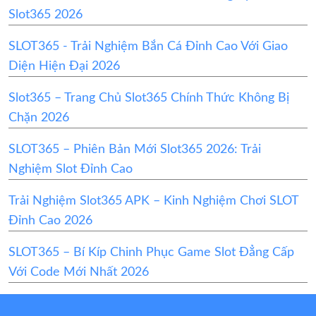
Slot365 2026
SLOT365 - Trải Nghiệm Bắn Cá Đỉnh Cao Với Giao
Diện Hiện Đại 2026
Slot365 – Trang Chủ Slot365 Chính Thức Không Bị
Chặn 2026
SLOT365 – Phiên Bản Mới Slot365 2026: Trải
Nghiệm Slot Đỉnh Cao
Trải Nghiệm Slot365 APK – Kinh Nghiệm Chơi SLOT
Đỉnh Cao 2026
SLOT365 – Bí Kíp Chinh Phục Game Slot Đẳng Cấp
Với Code Mới Nhất 2026