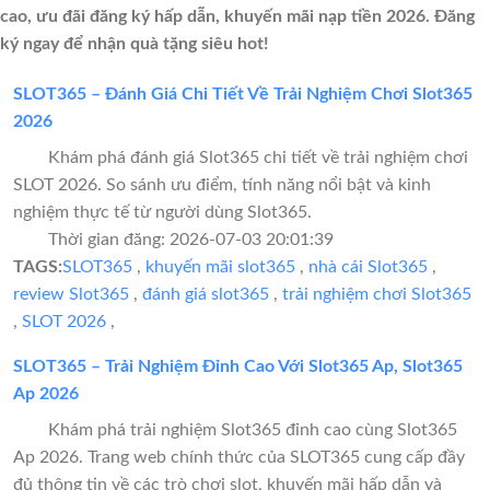
cao, ưu đãi đăng ký hấp dẫn, khuyến mãi nạp tiền 2026. Đăng
ký ngay để nhận quà tặng siêu hot!
SLOT365 – Đánh Giá Chi Tiết Về Trải Nghiệm Chơi Slot365
2026
Khám phá đánh giá Slot365 chi tiết về trải nghiệm chơi
SLOT 2026. So sánh ưu điểm, tính năng nổi bật và kinh
nghiệm thực tế từ người dùng Slot365.
Thời gian đăng: 2026-07-03 20:01:39
TAGS:
SLOT365
,
khuyến mãi slot365
,
nhà cái Slot365
,
review Slot365
,
đánh giá slot365
,
trải nghiệm chơi Slot365
,
SLOT 2026
,
SLOT365 – Trải Nghiệm Đỉnh Cao Với Slot365 Ap, Slot365
Ap 2026
Khám phá trải nghiệm Slot365 đỉnh cao cùng Slot365
Ap 2026. Trang web chính thức của SLOT365 cung cấp đầy
đủ thông tin về các trò chơi slot, khuyến mãi hấp dẫn và