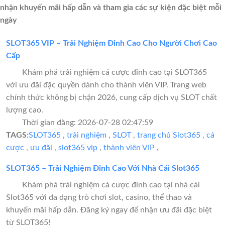
nhận khuyến mãi hấp dẫn và tham gia các sự kiện đặc biệt mỗi
ngày
SLOT365 VIP – Trải Nghiệm Đỉnh Cao Cho Người Chơi Cao
Cấp
Khám phá trải nghiệm cá cược đỉnh cao tại SLOT365
với ưu đãi đặc quyền dành cho thành viên VIP. Trang web
chính thức không bị chặn 2026, cung cấp dịch vụ SLOT chất
lượng cao.
Thời gian đăng: 2026-07-28 02:47:59
TAGS:
SLOT365
,
trải nghiệm
,
SLOT
,
trang chủ Slot365
,
cá
cược
,
ưu đãi
,
slot365 vip
,
thành viên VIP
,
SLOT365 – Trải Nghiệm Đỉnh Cao Với Nhà Cái Slot365
Khám phá trải nghiệm cá cược đỉnh cao tại nhà cái
Slot365 với đa dạng trò chơi slot, casino, thể thao và
khuyến mãi hấp dẫn. Đăng ký ngay để nhận ưu đãi đặc biệt
từ SLOT365!