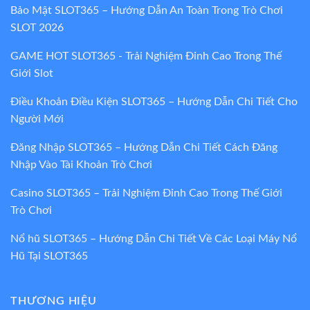
Bảo Mật SLOT365 – Hướng Dẫn An Toàn Trong Trò Chơi
SLOT 2026
GAME HOT SLOT365 - Trải Nghiệm Đỉnh Cao Trong Thế
Giới Slot
Điều Khoản Điều Kiện SLOT365 – Hướng Dẫn Chi Tiết Cho
Người Mới
Đăng Nhập SLOT365 – Hướng Dẫn Chi Tiết Cách Đăng
Nhập Vào Tài Khoản Trò Chơi
Casino SLOT365 – Trải Nghiệm Đỉnh Cao Trong Thế Giới
Trò Chơi
Nổ hũ SLOT365 – Hướng Dẫn Chi Tiết Về Các Loại Máy Nổ
Hũ Tại SLOT365
THƯƠNG HIỆU