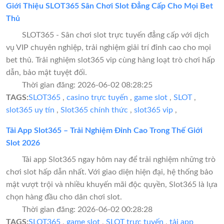
Giới Thiệu SLOT365 Sân Chơi Slot Đẳng Cấp Cho Mọi Bet
Thủ
SLOT365 - Sân chơi slot trực tuyến đẳng cấp với dịch
vụ VIP chuyên nghiệp, trải nghiệm giải trí đỉnh cao cho mọi
bet thủ. Trải nghiệm slot365 vip cùng hàng loạt trò chơi hấp
dẫn, bảo mật tuyệt đối.
Thời gian đăng: 2026-06-02 08:28:25
TAGS:
SLOT365
,
casino trực tuyến
,
game slot
,
SLOT
,
slot365 uy tín
,
Slot365 chính thức
,
slot365 vip
,
Tải App Slot365 – Trải Nghiệm Đỉnh Cao Trong Thế Giới
Slot 2026
Tải app Slot365 ngay hôm nay để trải nghiệm những trò
chơi slot hấp dẫn nhất. Với giao diện hiện đại, hệ thống bảo
mật vượt trội và nhiều khuyến mãi độc quyền, Slot365 là lựa
chọn hàng đầu cho dân chơi slot.
Thời gian đăng: 2026-06-02 00:28:28
TAGS:
SLOT365
,
game slot
,
SLOT trực tuyến
,
tải app