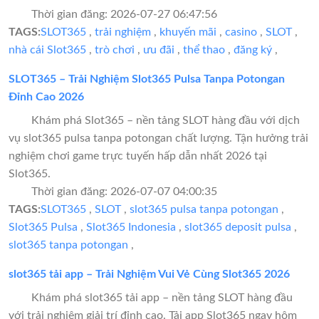
Thời gian đăng: 2026-07-27 06:47:56
TAGS:
SLOT365
,
trải nghiệm
,
khuyến mãi
,
casino
,
SLOT
,
nhà cái Slot365
,
trò chơi
,
ưu đãi
,
thể thao
,
đăng ký
,
SLOT365 – Trải Nghiệm Slot365 Pulsa Tanpa Potongan
Đỉnh Cao 2026
Khám phá Slot365 – nền tảng SLOT hàng đầu với dịch
vụ slot365 pulsa tanpa potongan chất lượng. Tận hưởng trải
nghiệm chơi game trực tuyến hấp dẫn nhất 2026 tại
Slot365.
Thời gian đăng: 2026-07-07 04:00:35
TAGS:
SLOT365
,
SLOT
,
slot365 pulsa tanpa potongan
,
Slot365 Pulsa
,
Slot365 Indonesia
,
slot365 deposit pulsa
,
slot365 tanpa potongan
,
slot365 tải app – Trải Nghiệm Vui Vẻ Cùng Slot365 2026
Khám phá slot365 tải app – nền tảng SLOT hàng đầu
với trải nghiệm giải trí đỉnh cao. Tải app Slot365 ngay hôm