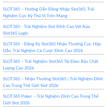
SLOT365 – Hướng Dẫn Đăng Nhập Slot365, Trải
Nghiệm Cực Kỳ Thú Vị Trên Mạng
SLOT365 - Trải Nghiệm Slot Đỉnh Cao Với Asia
Slot365 Login
SLOT365 - Đăng Ký Slot365 Nhận Thưởng Cực Hấp
Dẫn, Trải Nghiệm Cá Cược Đỉnh Cao 2026
SLOT365 – Trải Nghiệm Slot365 Tái Đảm Bảo Chất
Lượng Cao 2026
SLOT365 – Nhận Thưởng Slot365 | Trải Nghiệm Đỉnh
Cao Trong Thế Giới Slot 2026
SLOT365 Poker – Trải Nghiệm Đỉnh Cao Trong Thế
Giới Slot 2026