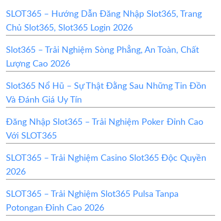
SLOT365 – Hướng Dẫn Đăng Nhập Slot365, Trang
Chủ Slot365, Slot365 Login 2026
Slot365 – Trải Nghiệm Sòng Phẳng, An Toàn, Chất
Lượng Cao 2026
Slot365 Nổ Hũ – Sự Thật Đằng Sau Những Tin Đồn
Và Đánh Giá Uy Tín
Đăng Nhập Slot365 – Trải Nghiệm Poker Đỉnh Cao
Với SLOT365
SLOT365 – Trải Nghiệm Casino Slot365 Độc Quyền
2026
SLOT365 – Trải Nghiệm Slot365 Pulsa Tanpa
Potongan Đỉnh Cao 2026