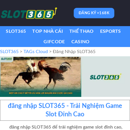
ĐĂNG KÝ +168K
SLOT365
TOP NHÀ CÁI
THỂ THAO
ESPORTS
GIFCODE
CASINO
SLOT365
>
TAGs Cloud
>
Đăng Nhập SLOT365
đăng nhập SLOT365 - Trải Nghiệm Game
Slot Đỉnh Cao
đăng nhập SLOT365 để trải nghiệm game slot đỉnh cao,