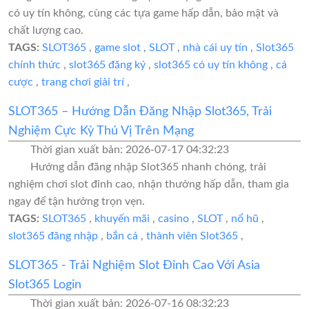
có uy tín không, cùng các tựa game hấp dẫn, bảo mật và
chất lượng cao.
TAGS:
SLOT365
,
game slot
,
SLOT
,
nhà cái uy tín
,
Slot365
chính thức
,
slot365 đăng ký
,
slot365 có uy tín không
,
cá
cược
,
trang chơi giải trí
,
SLOT365 – Hướng Dẫn Đăng Nhập Slot365, Trải
Nghiệm Cực Kỳ Thú Vị Trên Mạng
Thời gian xuất bản: 2026-07-17 04:32:23
Hướng dẫn đăng nhập Slot365 nhanh chóng, trải
nghiệm chơi slot đỉnh cao, nhận thưởng hấp dẫn, tham gia
ngay để tận hưởng trọn vẹn.
TAGS:
SLOT365
,
khuyến mãi
,
casino
,
SLOT
,
nổ hũ
,
slot365 đăng nhập
,
bắn cá
,
thành viên Slot365
,
SLOT365 - Trải Nghiệm Slot Đỉnh Cao Với Asia
Slot365 Login
Thời gian xuất bản: 2026-07-16 08:32:23