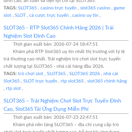
đỉnh cao, an toàn và tiện lợi chỉ tại SLOT365.
TAGS:
SLOT365
,
casino trực tuyến
,
slot365 casino
,
game
slot
,
SLOT
,
cá cược trực tuyến
,
casino uy tín
,
SLOT365 - RTP Slot365 Chính Hãng 2026 | Trải
Nghiệm Slot Đỉnh Cao
Thời gian xuất bản: 2026-07-24 18:47:51
Khám phá RTP Slot365 uy tín nhất thị trường với tỷ lệ
trả thưởng cao nhất. Trải nghiệm trò chơi slot trực tuyến
chất lượng tại SLOT365 - nhà cái hàng đầu 2026.
TAGS:
trò chơi slot
,
SLOT365
,
SLOT365 2026
,
nhà cái
Slot365
,
SLOT trực tuyến
,
rtp slot365
,
slot365 chính hãng
,
rtp slot
,
SLOT365 – Trải Nghiệm Chơi Slot Trực Tuyến Đỉnh
Cao, Slot365 Tải Ứng Dụng Miễn Phí
Thời gian xuất bản: 2026-07-23 22:47:51
Khám phá nền tảng SLOT365 – địa chỉ cung cấp trò
chơi slot trực tuyến chất lượng cao, hỗ trợ tải ứng dụng