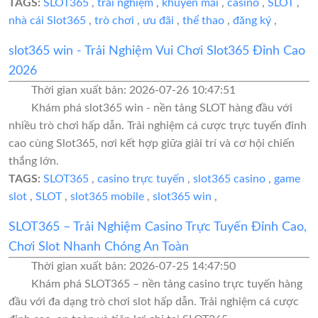
TAGS:
SLOT365
,
trải nghiệm
,
khuyến mãi
,
casino
,
SLOT
,
nhà cái Slot365
,
trò chơi
,
ưu đãi
,
thể thao
,
đăng ký
,
slot365 win - Trải Nghiệm Vui Chơi Slot365 Đỉnh Cao
2026
Thời gian xuất bản: 2026-07-26 10:47:51
Khám phá slot365 win - nền tảng SLOT hàng đầu với
nhiều trò chơi hấp dẫn. Trải nghiệm cá cược trực tuyến đỉnh
cao cùng Slot365, nơi kết hợp giữa giải trí và cơ hội chiến
thắng lớn.
TAGS:
SLOT365
,
casino trực tuyến
,
slot365 casino
,
game
slot
,
SLOT
,
slot365 mobile
,
slot365 win
,
SLOT365 – Trải Nghiệm Casino Trực Tuyến Đỉnh Cao,
Chơi Slot Nhanh Chóng An Toàn
Thời gian xuất bản: 2026-07-25 14:47:50
Khám phá SLOT365 – nền tảng casino trực tuyến hàng
đầu với đa dạng trò chơi slot hấp dẫn. Trải nghiệm cá cược