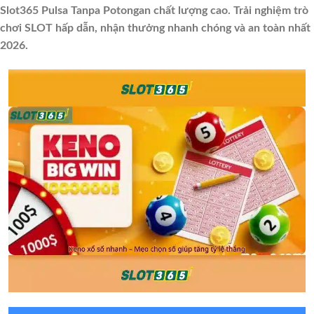
Slot365 Pulsa Tanpa Potongan chất lượng cao. Trải nghiệm trò
chơi SLOT hấp dẫn, nhận thưởng nhanh chóng và an toàn nhất
2026.