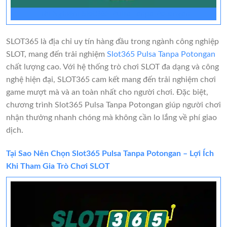
Trải Nghiệm Slot365
Pulsa Tanpa Potongan
SLOT365 là địa chỉ uy tín hàng đầu trong ngành công nghiệp
SLOT, mang đến trải nghiệm
Slot365 Pulsa Tanpa Potongan
chất lượng cao. Với hệ thống trò chơi SLOT đa dạng và công
nghệ hiện đại, SLOT365 cam kết mang đến trải nghiệm chơi
game mượt mà và an toàn nhất cho người chơi. Đặc biệt,
chương trình Slot365 Pulsa Tanpa Potongan giúp người chơi
nhận thưởng nhanh chóng mà không cần lo lắng về phí giao
dịch.
Tại Sao Nên Chọn Slot365 Pulsa Tanpa Potongan – Lợi Ích
Khi Tham Gia Trò Chơi SLOT