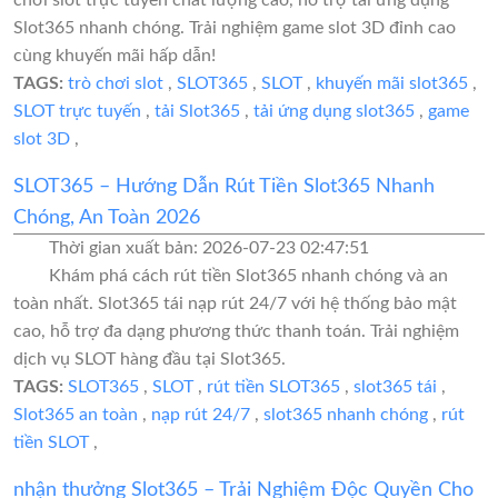
Slot365 nhanh chóng. Trải nghiệm game slot 3D đỉnh cao
cùng khuyến mãi hấp dẫn!
TAGS:
trò chơi slot
,
SLOT365
,
SLOT
,
khuyến mãi slot365
,
SLOT trực tuyến
,
tải Slot365
,
tải ứng dụng slot365
,
game
slot 3D
,
SLOT365 – Hướng Dẫn Rút Tiền Slot365 Nhanh
Chóng, An Toàn 2026
Thời gian xuất bản: 2026-07-23 02:47:51
Khám phá cách rút tiền Slot365 nhanh chóng và an
toàn nhất. Slot365 tái nạp rút 24/7 với hệ thống bảo mật
cao, hỗ trợ đa dạng phương thức thanh toán. Trải nghiệm
dịch vụ SLOT hàng đầu tại Slot365.
TAGS:
SLOT365
,
SLOT
,
rút tiền SLOT365
,
slot365 tái
,
Slot365 an toàn
,
nạp rút 24/7
,
slot365 nhanh chóng
,
rút
tiền SLOT
,
nhận thưởng Slot365 – Trải Nghiệm Độc Quyền Cho