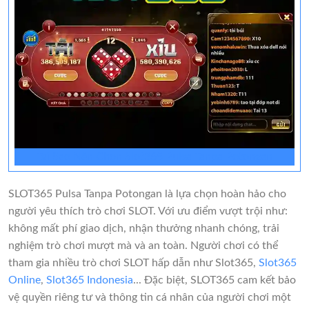
Tại Sao Nên Chọn
Slot365 Pulsa
Tanpa Potongan
SLOT365 Pulsa Tanpa Potongan là lựa chọn hoàn hảo cho
người yêu thích trò chơi SLOT. Với ưu điểm vượt trội như:
không mất phí giao dịch, nhận thưởng nhanh chóng, trải
nghiệm trò chơi mượt mà và an toàn. Người chơi có thể
tham gia nhiều trò chơi SLOT hấp dẫn như Slot365,
Slot365
Online
,
Slot365 Indonesia
... Đặc biệt, SLOT365 cam kết bảo
vệ quyền riêng tư và thông tin cá nhân của người chơi một