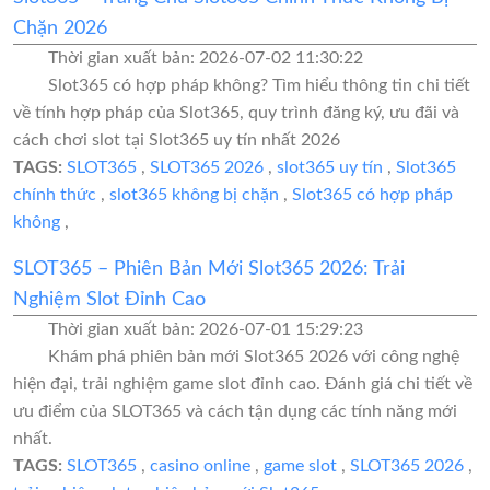
Chặn 2026
Thời gian xuất bản: 2026-07-02 11:30:22
Slot365 có hợp pháp không? Tìm hiểu thông tin chi tiết
về tính hợp pháp của Slot365, quy trình đăng ký, ưu đãi và
cách chơi slot tại Slot365 uy tín nhất 2026
TAGS:
SLOT365
,
SLOT365 2026
,
slot365 uy tín
,
Slot365
chính thức
,
slot365 không bị chặn
,
Slot365 có hợp pháp
không
,
SLOT365 – Phiên Bản Mới Slot365 2026: Trải
Nghiệm Slot Đỉnh Cao
Thời gian xuất bản: 2026-07-01 15:29:23
Khám phá phiên bản mới Slot365 2026 với công nghệ
hiện đại, trải nghiệm game slot đỉnh cao. Đánh giá chi tiết về
ưu điểm của SLOT365 và cách tận dụng các tính năng mới
nhất.
TAGS:
SLOT365
,
casino online
,
game slot
,
SLOT365 2026
,