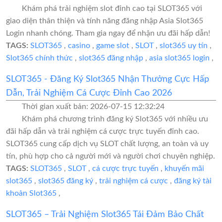
Khám phá trải nghiệm slot đỉnh cao tại SLOT365 với
giao diện thân thiện và tính năng đăng nhập Asia Slot365
Login nhanh chóng. Tham gia ngay để nhận ưu đãi hấp dẫn!
TAGS:
SLOT365
,
casino
,
game slot
,
SLOT
,
slot365 uy tín
,
Slot365 chính thức
,
slot365 đăng nhập
,
asia slot365 login
,
SLOT365 - Đăng Ký Slot365 Nhận Thưởng Cực Hấp
Dẫn, Trải Nghiệm Cá Cược Đỉnh Cao 2026
Thời gian xuất bản: 2026-07-15 12:32:24
Khám phá chương trình đăng ký Slot365 với nhiều ưu
đãi hấp dẫn và trải nghiệm cá cược trực tuyến đỉnh cao.
SLOT365 cung cấp dịch vụ SLOT chất lượng, an toàn và uy
tín, phù hợp cho cả người mới và người chơi chuyên nghiệp.
TAGS:
SLOT365
,
SLOT
,
cá cược trực tuyến
,
khuyến mãi
slot365
,
slot365 đăng ký
,
trải nghiệm cá cược
,
đăng ký tài
khoản Slot365
,
SLOT365 – Trải Nghiệm Slot365 Tái Đảm Bảo Chất