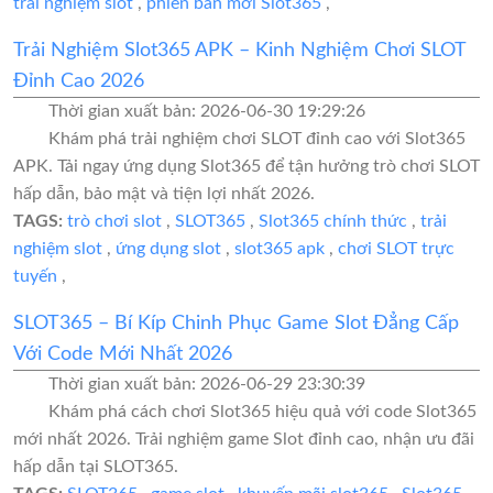
trải nghiệm slot
,
phiên bản mới Slot365
,
Trải Nghiệm Slot365 APK – Kinh Nghiệm Chơi SLOT
Đỉnh Cao 2026
Thời gian xuất bản: 2026-06-30 19:29:26
Khám phá trải nghiệm chơi SLOT đỉnh cao với Slot365
APK. Tải ngay ứng dụng Slot365 để tận hưởng trò chơi SLOT
hấp dẫn, bảo mật và tiện lợi nhất 2026.
TAGS:
trò chơi slot
,
SLOT365
,
Slot365 chính thức
,
trải
nghiệm slot
,
ứng dụng slot
,
slot365 apk
,
chơi SLOT trực
tuyến
,
SLOT365 – Bí Kíp Chinh Phục Game Slot Đẳng Cấp
Với Code Mới Nhất 2026
Thời gian xuất bản: 2026-06-29 23:30:39
Khám phá cách chơi Slot365 hiệu quả với code Slot365
mới nhất 2026. Trải nghiệm game Slot đỉnh cao, nhận ưu đãi
hấp dẫn tại SLOT365.