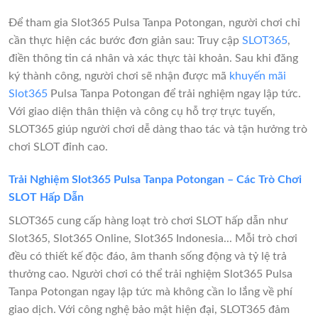
Để tham gia Slot365 Pulsa Tanpa Potongan, người chơi chỉ
cần thực hiện các bước đơn giản sau: Truy cập
SLOT365
,
điền thông tin cá nhân và xác thực tài khoản. Sau khi đăng
ký thành công, người chơi sẽ nhận được mã
khuyến mãi
Slot365
Pulsa Tanpa Potongan để trải nghiệm ngay lập tức.
Với giao diện thân thiện và công cụ hỗ trợ trực tuyến,
SLOT365 giúp người chơi dễ dàng thao tác và tận hưởng trò
chơi SLOT đỉnh cao.
Trải Nghiệm Slot365 Pulsa Tanpa Potongan – Các Trò Chơi
SLOT Hấp Dẫn
SLOT365 cung cấp hàng loạt trò chơi SLOT hấp dẫn như
Slot365, Slot365 Online, Slot365 Indonesia... Mỗi trò chơi
đều có thiết kế độc đáo, âm thanh sống động và tỷ lệ trả
thưởng cao. Người chơi có thể trải nghiệm Slot365 Pulsa
Tanpa Potongan ngay lập tức mà không cần lo lắng về phí
giao dịch. Với công nghệ bảo mật hiện đại, SLOT365 đảm