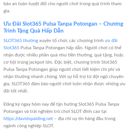
bảo an toàn tuyệt đối cho người chơi trong quá trình tham
gia.
Ưu Đãi Slot365 Pulsa Tanpa Potongan – Chương
Trình Tặng Quà Hấp Dẫn
SLOT365 thường
xuyên tổ chức các chương trình
ưu đãi
Slot365
Pulsa Tanpa Potongan hấp dẫn. Người chơi có thể
nhận được nhiều phần quà như tiền thưởng, quà tặng, hoặc
cơ hội trúng jackpot lớn. Đặc biệt, chương trình Slot365
Pulsa Tanpa Potongan giúp người chơi tiết kiệm chi phí và
nhận thưởng nhanh chóng. Với sự hỗ trợ từ đội ngũ chuyên
gia, SLOT365 đảm bảo người chơi luôn nhận được những ưu
đãi tốt nhất.
Đăng ký ngay hôm nay để tận hưởng Slot365 Pulsa Tanpa
Potongan và trải nghiệm trò chơi SLOT đỉnh cao tại
https://davidspalding.net
– địa chỉ uy tín hàng đầu trong
ngành công nghiệp SLOT.