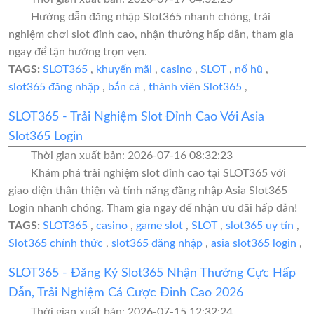
Hướng dẫn đăng nhập Slot365 nhanh chóng, trải
nghiệm chơi slot đỉnh cao, nhận thưởng hấp dẫn, tham gia
ngay để tận hưởng trọn vẹn.
TAGS:
SLOT365
,
khuyến mãi
,
casino
,
SLOT
,
nổ hũ
,
slot365 đăng nhập
,
bắn cá
,
thành viên Slot365
,
SLOT365 - Trải Nghiệm Slot Đỉnh Cao Với Asia
Slot365 Login
Thời gian xuất bản: 2026-07-16 08:32:23
Khám phá trải nghiệm slot đỉnh cao tại SLOT365 với
giao diện thân thiện và tính năng đăng nhập Asia Slot365
Login nhanh chóng. Tham gia ngay để nhận ưu đãi hấp dẫn!
TAGS:
SLOT365
,
casino
,
game slot
,
SLOT
,
slot365 uy tín
,
Slot365 chính thức
,
slot365 đăng nhập
,
asia slot365 login
,
SLOT365 - Đăng Ký Slot365 Nhận Thưởng Cực Hấp
Dẫn, Trải Nghiệm Cá Cược Đỉnh Cao 2026
Thời gian xuất bản: 2026-07-15 12:32:24