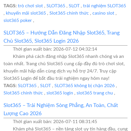
TAGS:
trò chơi slot
,
SLOT365
,
SLOT
,
trải nghiệm SLOT365
,
khuyến mãi slot365
,
Slot365 chính thức
,
casino slot
,
slot365 poker
,
SLOT365 – Hướng Dẫn Đăng Nhập Slot365, Trang
Chủ Slot365, Slot365 Login 2026
Thời gian xuất bản: 2026-07-12 04:32:14
Khám phá cách đăng nhập Slot365 nhanh chóng và an
toàn nhất. Trang chủ Slot365 cung cấp đầy đủ trò chơi slot,
khuyến mãi hấp dẫn cùng dịch vụ hỗ trợ 24/7. Truy cập
Slot365 Login để bắt đầu trải nghiệm ngay hôm nay!
TAGS:
SLOT365
,
SLOT
,
SLOT365 không bị chặn 2026
,
Slot365 chính thức
,
slot365 login
,
slot365 trang chu
,
Slot365 – Trải Nghiệm Sòng Phẳng, An Toàn, Chất
Lượng Cao 2026
Thời gian xuất bản: 2026-07-11 08:31:45
Khám phá Slot365 – nền tảng slot uy tín hàng đầu, cung