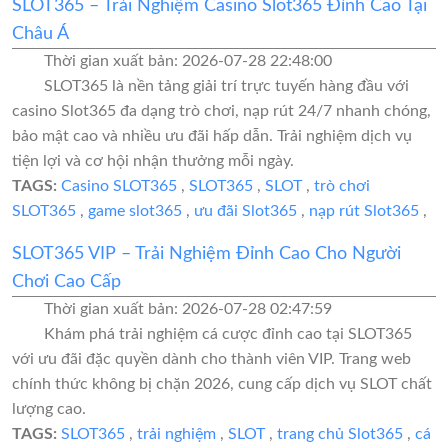
SLOT365 – Trải Nghiệm Casino Slot365 Đỉnh Cao Tại
Châu Á
Thời gian xuất bản: 2026-07-28 22:48:00
SLOT365 là nền tảng giải trí trực tuyến hàng đầu với
casino Slot365 đa dạng trò chơi, nạp rút 24/7 nhanh chóng,
bảo mật cao và nhiều ưu đãi hấp dẫn. Trải nghiệm dịch vụ
tiện lợi và cơ hội nhận thưởng mỗi ngày.
TAGS:
Casino SLOT365
,
SLOT365
,
SLOT
,
trò chơi
SLOT365
,
game slot365
,
ưu đãi Slot365
,
nạp rút Slot365
,
SLOT365 VIP – Trải Nghiệm Đỉnh Cao Cho Người
Chơi Cao Cấp
Thời gian xuất bản: 2026-07-28 02:47:59
Khám phá trải nghiệm cá cược đỉnh cao tại SLOT365
với ưu đãi đặc quyền dành cho thành viên VIP. Trang web
chính thức không bị chặn 2026, cung cấp dịch vụ SLOT chất
lượng cao.
TAGS:
SLOT365
,
trải nghiệm
,
SLOT
,
trang chủ Slot365
,
cá