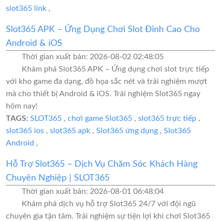
slot365 link
,
Slot365 APK – Ứng Dụng Chơi Slot Đỉnh Cao Cho
Android & iOS
Thời gian xuất bản: 2026-08-02 02:48:05
Khám phá Slot365 APK – Ứng dụng chơi slot trực tiếp
với kho game đa dạng, đồ họa sắc nét và trải nghiệm mượt
mà cho thiết bị Android & iOS. Trải nghiệm Slot365 ngay
hôm nay!
TAGS:
SLOT365
,
chơi game Slot365
,
slot365 trực tiếp
,
slot365 ios
,
slot365 apk
,
Slot365 ứng dụng
,
Slot365
Android
,
Hỗ Trợ Slot365 – Dịch Vụ Chăm Sóc Khách Hàng
Chuyên Nghiệp | SLOT365
Thời gian xuất bản: 2026-08-01 06:48:04
Khám phá dịch vụ hỗ trợ Slot365 24/7 với đội ngũ
chuyên gia tận tâm. Trải nghiệm sự tiện lợi khi chơi Slot365