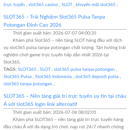
trực tuyến
,
slot365 casino
,
SLOT
,
khuyến mãi slot365
,
SLOT365 – Trải Nghiệm Slot365 Pulsa Tanpa
Potongan Đỉnh Cao 2026
Thời gian xuất bản: 2026-07-07 04:00:35
Khám phá Slot365 – nền tảng SLOT hàng đầu với dịch
vụ slot365 pulsa tanpa potongan chất lượng. Tận hưởng trải
nghiệm chơi game trực tuyến hấp dẫn nhất 2026 tại
Slot365.
TAGS:
SLOT365
,
SLOT
,
slot365 pulsa tanpa potongan
,
Slot365 Pulsa
,
Slot365 Indonesia
,
slot365 deposit pulsa
,
slot365 tanpa potongan
,
SLOT365 – Nền tảng giải trí trực tuyến uy tín tại châu
Á với slot365 login link alternatif
Thời gian xuất bản: 2026-07-06 08:02:01
Khám phá SLOT365 – nền tảng giải trí trực tuyến hàng
đầu châu Á với đa dạng trò chơi, nạp rút 24/7 nhanh chóng