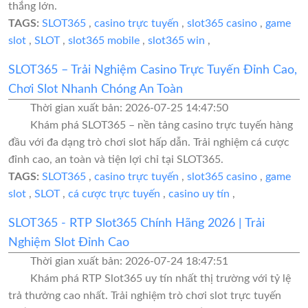
thắng lớn.
TAGS:
SLOT365
,
casino trực tuyến
,
slot365 casino
,
game
slot
,
SLOT
,
slot365 mobile
,
slot365 win
,
SLOT365 – Trải Nghiệm Casino Trực Tuyến Đỉnh Cao,
Chơi Slot Nhanh Chóng An Toàn
Thời gian xuất bản: 2026-07-25 14:47:50
Khám phá SLOT365 – nền tảng casino trực tuyến hàng
đầu với đa dạng trò chơi slot hấp dẫn. Trải nghiệm cá cược
đỉnh cao, an toàn và tiện lợi chỉ tại SLOT365.
TAGS:
SLOT365
,
casino trực tuyến
,
slot365 casino
,
game
slot
,
SLOT
,
cá cược trực tuyến
,
casino uy tín
,
SLOT365 - RTP Slot365 Chính Hãng 2026 | Trải
Nghiệm Slot Đỉnh Cao
Thời gian xuất bản: 2026-07-24 18:47:51
Khám phá RTP Slot365 uy tín nhất thị trường với tỷ lệ
trả thưởng cao nhất. Trải nghiệm trò chơi slot trực tuyến