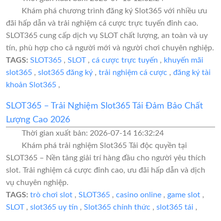
Khám phá chương trình đăng ký Slot365 với nhiều ưu
đãi hấp dẫn và trải nghiệm cá cược trực tuyến đỉnh cao.
SLOT365 cung cấp dịch vụ SLOT chất lượng, an toàn và uy
tín, phù hợp cho cả người mới và người chơi chuyên nghiệp.
TAGS:
SLOT365
,
SLOT
,
cá cược trực tuyến
,
khuyến mãi
slot365
,
slot365 đăng ký
,
trải nghiệm cá cược
,
đăng ký tài
khoản Slot365
,
SLOT365 – Trải Nghiệm Slot365 Tái Đảm Bảo Chất
Lượng Cao 2026
Thời gian xuất bản: 2026-07-14 16:32:24
Khám phá trải nghiệm Slot365 Tái độc quyền tại
SLOT365 – Nền tảng giải trí hàng đầu cho người yêu thích
slot. Trải nghiệm cá cược đỉnh cao, ưu đãi hấp dẫn và dịch
vụ chuyên nghiệp.
TAGS:
trò chơi slot
,
SLOT365
,
casino online
,
game slot
,
SLOT
,
slot365 uy tín
,
Slot365 chính thức
,
slot365 tái
,