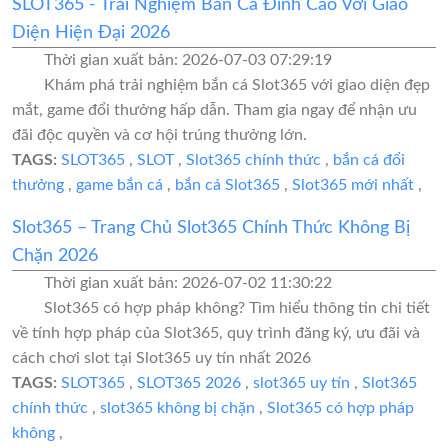
SLOT365 - Trải Nghiệm Bắn Cá Đỉnh Cao Với Giao
Diện Hiện Đại 2026
Thời gian xuất bản: 2026-07-03 07:29:19
Khám phá trải nghiệm bắn cá Slot365 với giao diện đẹp
mắt, game đổi thưởng hấp dẫn. Tham gia ngay để nhận ưu
đãi độc quyền và cơ hội trúng thưởng lớn.
TAGS:
SLOT365
,
SLOT
,
Slot365 chính thức
,
bắn cá đổi
thưởng
,
game bắn cá
,
bắn cá Slot365
,
Slot365 mới nhất
,
Slot365 – Trang Chủ Slot365 Chính Thức Không Bị
Chặn 2026
Thời gian xuất bản: 2026-07-02 11:30:22
Slot365 có hợp pháp không? Tìm hiểu thông tin chi tiết
về tính hợp pháp của Slot365, quy trình đăng ký, ưu đãi và
cách chơi slot tại Slot365 uy tín nhất 2026
TAGS:
SLOT365
,
SLOT365 2026
,
slot365 uy tín
,
Slot365
chính thức
,
slot365 không bị chặn
,
Slot365 có hợp pháp
không
,