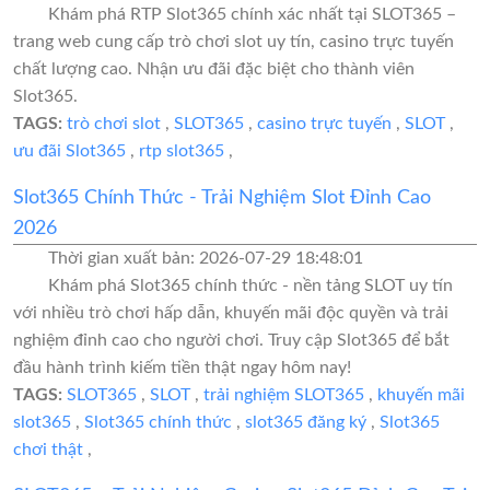
Khám phá RTP Slot365 chính xác nhất tại SLOT365 –
trang web cung cấp trò chơi slot uy tín, casino trực tuyến
chất lượng cao. Nhận ưu đãi đặc biệt cho thành viên
Slot365.
TAGS:
trò chơi slot
,
SLOT365
,
casino trực tuyến
,
SLOT
,
ưu đãi Slot365
,
rtp slot365
,
Slot365 Chính Thức - Trải Nghiệm Slot Đỉnh Cao
2026
Thời gian xuất bản: 2026-07-29 18:48:01
Khám phá Slot365 chính thức - nền tảng SLOT uy tín
với nhiều trò chơi hấp dẫn, khuyến mãi độc quyền và trải
nghiệm đỉnh cao cho người chơi. Truy cập Slot365 để bắt
đầu hành trình kiếm tiền thật ngay hôm nay!
TAGS:
SLOT365
,
SLOT
,
trải nghiệm SLOT365
,
khuyến mãi
slot365
,
Slot365 chính thức
,
slot365 đăng ký
,
Slot365
chơi thật
,