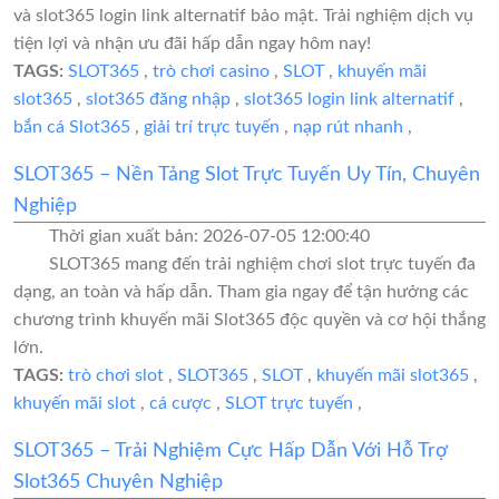
và slot365 login link alternatif bảo mật. Trải nghiệm dịch vụ
tiện lợi và nhận ưu đãi hấp dẫn ngay hôm nay!
TAGS:
SLOT365
,
trò chơi casino
,
SLOT
,
khuyến mãi
slot365
,
slot365 đăng nhập
,
slot365 login link alternatif
,
bắn cá Slot365
,
giải trí trực tuyến
,
nạp rút nhanh
,
SLOT365 – Nền Tảng Slot Trực Tuyến Uy Tín, Chuyên
Nghiệp
Thời gian xuất bản: 2026-07-05 12:00:40
SLOT365 mang đến trải nghiệm chơi slot trực tuyến đa
dạng, an toàn và hấp dẫn. Tham gia ngay để tận hưởng các
chương trình khuyến mãi Slot365 độc quyền và cơ hội thắng
lớn.
TAGS:
trò chơi slot
,
SLOT365
,
SLOT
,
khuyến mãi slot365
,
khuyến mãi slot
,
cá cược
,
SLOT trực tuyến
,
SLOT365 – Trải Nghiệm Cực Hấp Dẫn Với Hỗ Trợ
Slot365 Chuyên Nghiệp