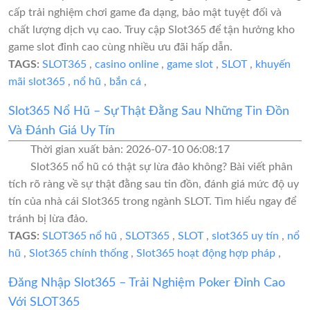
cấp trải nghiệm chơi game đa dạng, bảo mật tuyệt đối và
chất lượng dịch vụ cao. Truy cập Slot365 để tận hưởng kho
game slot đỉnh cao cùng nhiều ưu đãi hấp dẫn.
TAGS:
SLOT365
,
casino online
,
game slot
,
SLOT
,
khuyến
mãi slot365
,
nổ hũ
,
bắn cá
,
Slot365 Nổ Hũ – Sự Thật Đằng Sau Những Tin Đồn
Và Đánh Giá Uy Tín
Thời gian xuất bản: 2026-07-10 06:08:17
Slot365 nổ hũ có thật sự lừa đảo không? Bài viết phân
tích rõ ràng về sự thật đằng sau tin đồn, đánh giá mức độ uy
tín của nhà cái Slot365 trong ngành SLOT. Tìm hiểu ngay để
tránh bị lừa đảo.
TAGS:
SLOT365 nổ hũ
,
SLOT365
,
SLOT
,
slot365 uy tín
,
nổ
hũ
,
Slot365 chính thống
,
Slot365 hoạt động hợp pháp
,
Đăng Nhập Slot365 – Trải Nghiệm Poker Đỉnh Cao
Với SLOT365