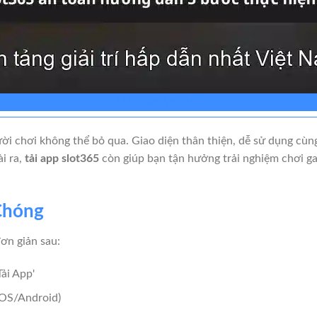
Ưu Điểm Slot365
ời chơi không thể bỏ qua. Giao diện thân thiện, dễ sử dụng cùn
ài ra,
tải app slot365
còn giúp bạn tận hưởng trải nghiệm chơi 
Chóng
ơn giản sau:
ải App'
iOS/Android)