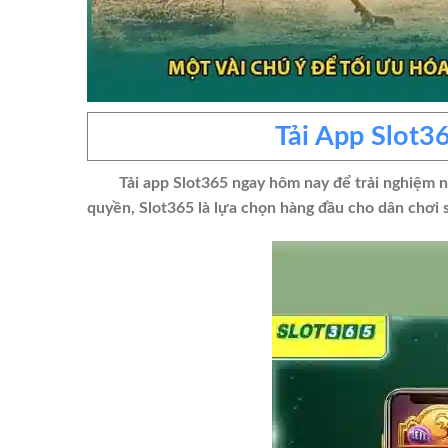
Tải App Slot3
Tải app Slot365 ngay hôm nay để trải nghiệm n
quyền, Slot365 là lựa chọn hàng đầu cho dân chơi s