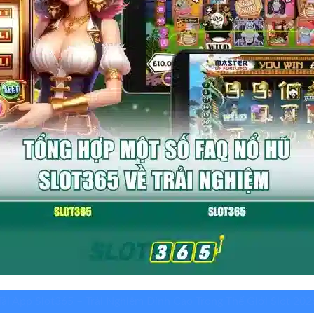
Tải App Slot365 – Trải Nghiệm Đỉnh Cao Trong Thế Giới Slot 202