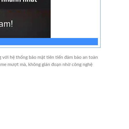
g với hệ thống bảo mật tiên tiến đảm bảo an toàn
game mượt mà, không gián đoạn nhờ công nghệ