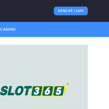
ĐĂNG KÝ +168K
CASINO