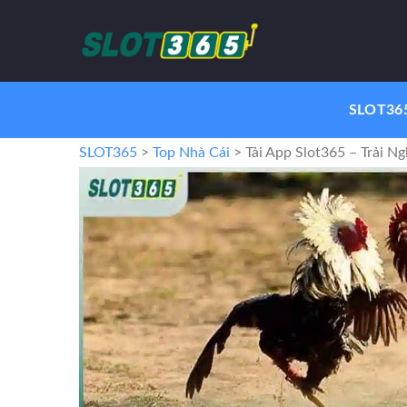
SLOT36
SLOT365
>
Top Nhà Cái
>
Tải App Slot365 – Trải N