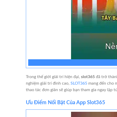
Trong thế giới giải trí hiện đại,
slot365
đã trở thành
nghiệm giải trí đỉnh cao,
SLOT365
mang đến cho ng
thao tác đơn giản sẽ giúp bạn tham gia ngay lập t
Ưu Điểm Nổi Bật Của App Slot365