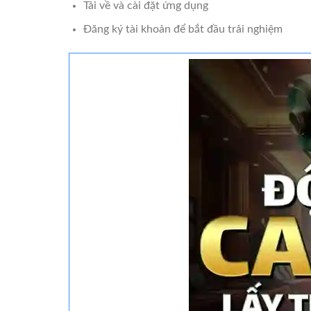
Tải về và cài đặt ứng dụng
Đăng ký tài khoản để bắt đầu trải nghiệm