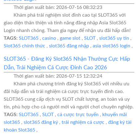
Thời gian xuất bản: 2026-07-16 08:32:23
Khám phá trải nghiệm slot đỉnh cao tại SLOT365 với
giao diện thân thiện và tính năng đăng nhập Asia Slot365
Login nhanh chóng. Tham gia ngay để nhận ưu đãi hấp dẫn!
TAGS:
SLOT365
,
casino
,
game slot
,
SLOT
,
slot365 uy tín
,
Slot365 chính thức
,
slot365 đăng nhập
,
asia slot365 login
,
SLOT365 - Đăng Ký Slot365 Nhận Thưởng Cực Hấp
Dẫn, Trải Nghiệm Cá Cược Đỉnh Cao 2026
Thời gian xuất bản: 2026-07-15 12:32:24
Khám phá chương trình đăng ký Slot365 với nhiều ưu
đãi hấp dẫn và trải nghiệm cá cược trực tuyến đỉnh cao.
SLOT365 cung cấp dịch vụ SLOT chất lượng, an toàn và uy
tín, phù hợp cho cả người mới và người chơi chuyên nghiệp.
TAGS:
SLOT365
,
SLOT
,
cá cược trực tuyến
,
khuyến mãi
slot365
,
slot365 đăng ký
,
trải nghiệm cá cược
,
đăng ký tài
khoản Slot365
,