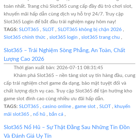
toàn nhất. Trang chủ Slot365 cung cấp đầy đủ trò chơi slot,
khuyến mãi hấp dẫn cùng dịch vụ hỗ trợ 24/7. Truy cập
Slot365 Login để bắt đầu trải nghiệm ngay hôm nay!
TAGS:
SLOT365
,
SLOT
,
SLOT365 không bị chặn 2026
,
Slot365 chính thức
,
slot365 login
,
slot365 trang chu
,
Slot365 – Trải Nghiệm Sòng Phẳng, An Toàn, Chất
Lượng Cao 2026
Thời gian xuất bản: 2026-07-11 08:31:45
Khám phá Slot365 – nền tảng slot uy tín hàng đầu, cung
cấp trải nghiệm chơi game đa dạng, bảo mật tuyệt đối và
chất lượng dịch vụ cao. Truy cập Slot365 để tận hưởng kho
game slot đỉnh cao cùng nhiều ưu đãi hấp dẫn.
TAGS:
SLOT365
,
casino online
,
game slot
,
SLOT
,
khuyến
mãi slot365
,
nổ hũ
,
bắn cá
,
Slot365 Nổ Hũ – Sự Thật Đằng Sau Những Tin Đồn
Và Đánh Giá Uy Tín