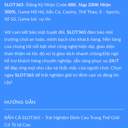
SLOT365
- Đăng Ký Nhận Code
88K
,
Nạp 200K Nhận
300%
, Game Nổ Hũ, bắn Cá, Casino, Thể Thao, E - Sports,
Xổ Số, Game bài uy tín
Với cam kết bảo mật tuyệt đối,
SLOT365
đảm bảo môi
trường chơi an toàn, minh bạch cho khách hàng. Nền tảng
của chúng tôi nổi bật nhờ công nghệ hiện đại, giao diện
thân thiện và tốc độ xử lý giao dịch nhanh chóng.
Đội ngũ
hỗ trợ khách hàng chuyên nghiệp, sẵn sàng phục vụ
24/7
để đáp ứng mọi nhu cầu và thắc mắc của người chơi. Chọn
ngay
SLOT365
để trải nghiệm giải trí đỉnh cao và đáng tin
cậy!
HƯỚNG DẪN
BẮN CÁ SLOT365 – Trải Nghiệm Đỉnh Cao Trong Thế Giới
Cờ Tỷ Lệ Cao