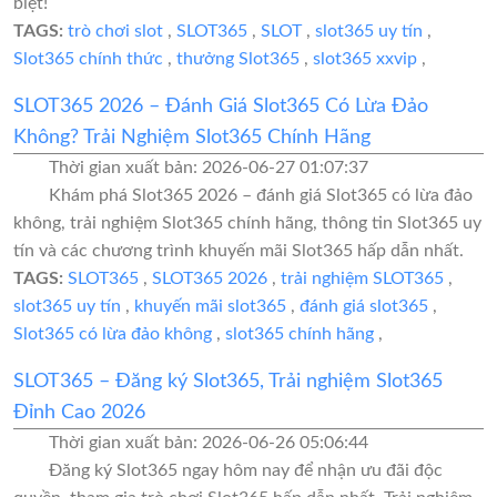
biệt!
TAGS:
trò chơi slot
,
SLOT365
,
SLOT
,
slot365 uy tín
,
Slot365 chính thức
,
thưởng Slot365
,
slot365 xxvip
,
SLOT365 2026 – Đánh Giá Slot365 Có Lừa Đảo
Không? Trải Nghiệm Slot365 Chính Hãng
Thời gian xuất bản: 2026-06-27 01:07:37
Khám phá Slot365 2026 – đánh giá Slot365 có lừa đảo
không, trải nghiệm Slot365 chính hãng, thông tin Slot365 uy
tín và các chương trình khuyến mãi Slot365 hấp dẫn nhất.
TAGS:
SLOT365
,
SLOT365 2026
,
trải nghiệm SLOT365
,
slot365 uy tín
,
khuyến mãi slot365
,
đánh giá slot365
,
Slot365 có lừa đảo không
,
slot365 chính hãng
,
SLOT365 – Đăng ký Slot365, Trải nghiệm Slot365
Đỉnh Cao 2026
Thời gian xuất bản: 2026-06-26 05:06:44
Đăng ký Slot365 ngay hôm nay để nhận ưu đãi độc