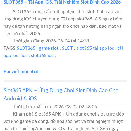
SLOT365 – Tải App iOS, Trải Nghiệm Slot Đỉnh Cao 2026
SLOT365 cung cấp trải nghiệm chơi slot đỉnh cao với
ứng dụng iOS chuyên dụng. Tải app slot365 iOS ngay hôm
nay để tận hưởng hàng ngàn trò chơi hấp dẫn, bảo mật và
tiện lợi nhất 2026.
Thời gian đăng: 2026-06-04 04:14:39
TAGS:
SLOT365
,
game slot
,
SLOT
,
slot365 tải app ios
,
tải
app ios
,
ios
,
slot365 ios
,
Bài viết mới nhất
Slot365 APK – Ứng Dụng Chơi Slot Đỉnh Cao Cho
Android & iOS
Thời gian xuất bản: 2026-08-02 02:48:05
Khám phá Slot365 APK – Ứng dụng chơi slot trực tiếp
với kho game đa dạng, đồ họa sắc nét và trải nghiệm mượt
mà cho thiết bị Android & iOS. Trải nghiệm Slot365 ngay