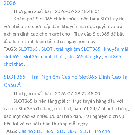
2026
Thời gian xuất bản: 2026-07-29 18:48:01
Khám phá Slot365 chính thức - nền tảng SLOT uy tín
với nhiều trò chơi hấp dẫn, khuyến mãi độc quyền và trải
nghiệm đỉnh cao cho người chơi. Truy cập Slot365 để bắt
đầu hành trình kiếm tiền thật ngay hôm nay!
TAGS:
SLOT365
,
SLOT
,
trải nghiệm SLOT365
,
khuyến mãi
slot365
,
Slot365 chính thức
,
slot365 đăng ký
,
Slot365
chơi thật
,
SLOT365 – Trải Nghiệm Casino Slot365 Đỉnh Cao Tại
Châu Á
Thời gian xuất bản: 2026-07-28 22:48:00
SLOT365 là nền tảng giải trí trực tuyến hàng đầu với
casino Slot365 đa dạng trò chơi, nạp rút 24/7 nhanh chóng,
bảo mật cao và nhiều ưu đãi hấp dẫn. Trải nghiệm dịch vụ
tiện lợi và cơ hội nhận thưởng mỗi ngày.
TAGS:
Casino SLOT365
,
SLOT365
,
SLOT
,
trò chơi