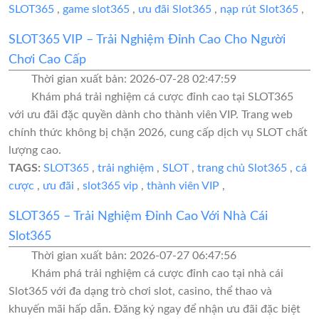
SLOT365
,
game slot365
,
ưu đãi Slot365
,
nạp rút Slot365
,
SLOT365 VIP – Trải Nghiệm Đỉnh Cao Cho Người
Chơi Cao Cấp
Thời gian xuất bản: 2026-07-28 02:47:59
Khám phá trải nghiệm cá cược đỉnh cao tại SLOT365
với ưu đãi đặc quyền dành cho thành viên VIP. Trang web
chính thức không bị chặn 2026, cung cấp dịch vụ SLOT chất
lượng cao.
TAGS:
SLOT365
,
trải nghiệm
,
SLOT
,
trang chủ Slot365
,
cá
cược
,
ưu đãi
,
slot365 vip
,
thành viên VIP
,
SLOT365 – Trải Nghiệm Đỉnh Cao Với Nhà Cái
Slot365
Thời gian xuất bản: 2026-07-27 06:47:56
Khám phá trải nghiệm cá cược đỉnh cao tại nhà cái
Slot365 với đa dạng trò chơi slot, casino, thể thao và
khuyến mãi hấp dẫn. Đăng ký ngay để nhận ưu đãi đặc biệt