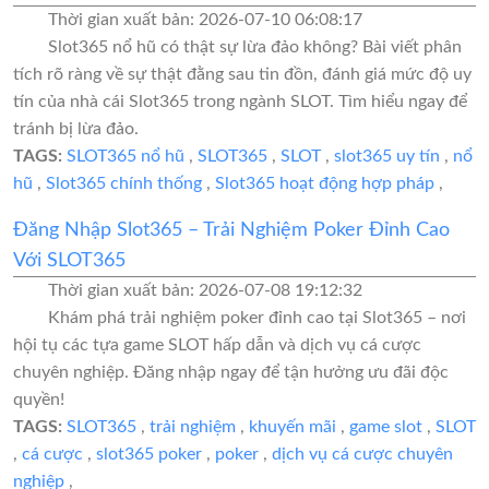
Thời gian xuất bản: 2026-07-10 06:08:17
Slot365 nổ hũ có thật sự lừa đảo không? Bài viết phân
tích rõ ràng về sự thật đằng sau tin đồn, đánh giá mức độ uy
tín của nhà cái Slot365 trong ngành SLOT. Tìm hiểu ngay để
tránh bị lừa đảo.
TAGS:
SLOT365 nổ hũ
,
SLOT365
,
SLOT
,
slot365 uy tín
,
nổ
hũ
,
Slot365 chính thống
,
Slot365 hoạt động hợp pháp
,
Đăng Nhập Slot365 – Trải Nghiệm Poker Đỉnh Cao
Với SLOT365
Thời gian xuất bản: 2026-07-08 19:12:32
Khám phá trải nghiệm poker đỉnh cao tại Slot365 – nơi
hội tụ các tựa game SLOT hấp dẫn và dịch vụ cá cược
chuyên nghiệp. Đăng nhập ngay để tận hưởng ưu đãi độc
quyền!
TAGS:
SLOT365
,
trải nghiệm
,
khuyến mãi
,
game slot
,
SLOT
,
cá cược
,
slot365 poker
,
poker
,
dịch vụ cá cược chuyên
nghiệp
,