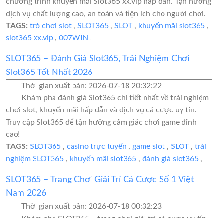
chương trình khuyến mãi Slot365 xx.vip hấp dẫn. Tận hưởng
dịch vụ chất lượng cao, an toàn và tiện ích cho người chơi.
TAGS:
trò chơi slot
,
SLOT365
,
SLOT
,
khuyến mãi slot365
,
slot365 xx.vip
,
007WIN
,
SLOT365 – Đánh Giá Slot365, Trải Nghiệm Chơi
Slot365 Tốt Nhất 2026
Thời gian xuất bản: 2026-07-18 20:32:22
Khám phá đánh giá Slot365 chi tiết nhất về trải nghiệm
chơi slot, khuyến mãi hấp dẫn và dịch vụ cá cược uy tín.
Truy cập Slot365 để tận hưởng cảm giác chơi game đỉnh
cao!
TAGS:
SLOT365
,
casino trực tuyến
,
game slot
,
SLOT
,
trải
nghiệm SLOT365
,
khuyến mãi slot365
,
đánh giá slot365
,
SLOT365 – Trang Chơi Giải Trí Cá Cược Số 1 Việt
Nam 2026
Thời gian xuất bản: 2026-07-18 00:32:23