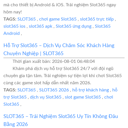
mà cho thiết bị Android & iOS. Trải nghiệm Slot365 ngay
hôm nay!
TAGS:
SLOT365
,
chơi game Slot365
,
slot365 trực tiếp
,
slot365 ios
,
slot365 apk
,
Slot365 ứng dụng
,
Slot365
Android
,
Hỗ Trợ Slot365 – Dịch Vụ Chăm Sóc Khách Hàng
Chuyên Nghiệp | SLOT365
Thời gian xuất bản: 2026-08-01 06:48:04
Khám phá dịch vụ hỗ trợ Slot365 24/7 với đội ngũ
chuyên gia tận tâm. Trải nghiệm sự tiện lợi khi chơi Slot365
cùng các game slot hấp dẫn nhất năm 2026.
TAGS:
SLOT365
,
SLOT365 2026
,
hỗ trợ khách hàng
,
hỗ
trợ Slot365
,
dịch vụ Slot365
,
slot game Slot365
,
chơi
Slot365
,
SLOT365 – Trải Nghiệm Slot365 Uy Tín Không Đâu
Bằng 2026