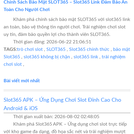
Chính Sách Bảo Mật SLOT365 – Slot365 Link Đảm Bảo An
Toàn Cho Người Chơi
Khám phá chính sách bảo mật SLOT365 với slot365 link
an toàn, bảo vệ thông tin người chơi. Trải nghiệm chơi slot
uy tín, đảm bảo quyền lợi cho thành viên SLOT365.
Thời gian đăng: 2026-06-22 21:06:51
TAGS:
trò chơi slot
,
SLOT365
,
Slot365 chính thức
,
bảo mật
Slot365
,
slot365 không bị chặn
,
slot365 link
,
trải nghiệm
chơi slot
,
Bài viết mới nhất
Slot365 APK – Ứng Dụng Chơi Slot Đỉnh Cao Cho
Android & iOS
Thời gian xuất bản: 2026-08-02 02:48:05
Khám phá Slot365 APK – Ứng dụng chơi slot trực tiếp
với kho game đa dạng, đồ họa sắc nét và trải nghiệm mượt