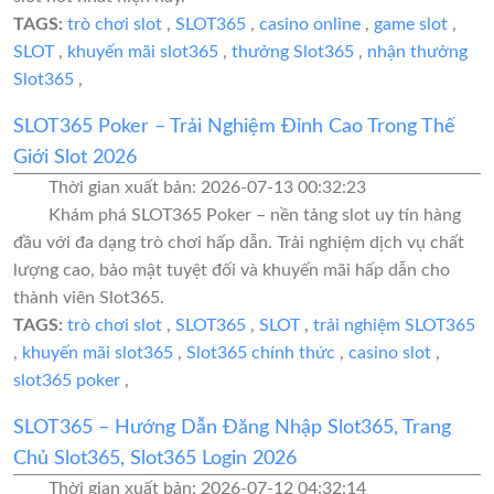
TAGS:
trò chơi slot
,
SLOT365
,
casino online
,
game slot
,
SLOT
,
khuyến mãi slot365
,
thưởng Slot365
,
nhận thưởng
Slot365
,
SLOT365 Poker – Trải Nghiệm Đỉnh Cao Trong Thế
Giới Slot 2026
Thời gian xuất bản: 2026-07-13 00:32:23
Khám phá SLOT365 Poker – nền tảng slot uy tín hàng
đầu với đa dạng trò chơi hấp dẫn. Trải nghiệm dịch vụ chất
lượng cao, bảo mật tuyệt đối và khuyến mãi hấp dẫn cho
thành viên Slot365.
TAGS:
trò chơi slot
,
SLOT365
,
SLOT
,
trải nghiệm SLOT365
,
khuyến mãi slot365
,
Slot365 chính thức
,
casino slot
,
slot365 poker
,
SLOT365 – Hướng Dẫn Đăng Nhập Slot365, Trang
Chủ Slot365, Slot365 Login 2026
Thời gian xuất bản: 2026-07-12 04:32:14