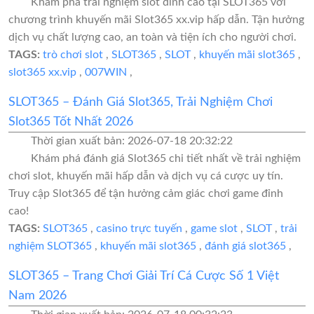
Khám phá trải nghiệm slot đỉnh cao tại SLOT365 với
chương trình khuyến mãi Slot365 xx.vip hấp dẫn. Tận hưởng
dịch vụ chất lượng cao, an toàn và tiện ích cho người chơi.
TAGS:
trò chơi slot
,
SLOT365
,
SLOT
,
khuyến mãi slot365
,
slot365 xx.vip
,
007WIN
,
SLOT365 – Đánh Giá Slot365, Trải Nghiệm Chơi
Slot365 Tốt Nhất 2026
Thời gian xuất bản: 2026-07-18 20:32:22
Khám phá đánh giá Slot365 chi tiết nhất về trải nghiệm
chơi slot, khuyến mãi hấp dẫn và dịch vụ cá cược uy tín.
Truy cập Slot365 để tận hưởng cảm giác chơi game đỉnh
cao!
TAGS:
SLOT365
,
casino trực tuyến
,
game slot
,
SLOT
,
trải
nghiệm SLOT365
,
khuyến mãi slot365
,
đánh giá slot365
,
SLOT365 – Trang Chơi Giải Trí Cá Cược Số 1 Việt
Nam 2026