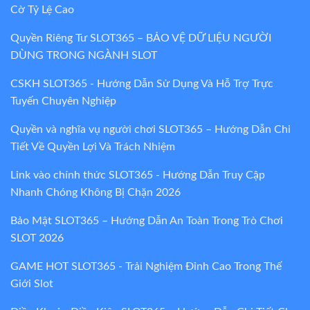
Cờ Tỷ Lệ Cao
Quyền Riêng Tư SLOT365 – BẢO VỆ DỮ LIỆU NGƯỜI
DÙNG TRONG NGÀNH SLOT
CSKH SLOT365 - Hướng Dẫn Sử Dụng Và Hỗ Trợ Trực
Tuyến Chuyên Nghiệp
Quyền và nghĩa vụ người chơi SLOT365 – Hướng Dẫn Chi
Tiết Về Quyền Lợi Và Trách Nhiệm
Link vào chính thức SLOT365 - Hướng Dẫn Truy Cập
Nhanh Chóng Không Bị Chặn 2026
Bảo Mật SLOT365 – Hướng Dẫn An Toàn Trong Trò Chơi
SLOT 2026
GAME HOT SLOT365 - Trải Nghiệm Đỉnh Cao Trong Thế
Giới Slot