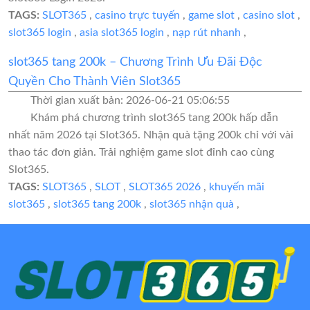
TAGS:
SLOT365
,
casino trực tuyến
,
game slot
,
casino slot
,
slot365 login
,
asia slot365 login
,
nạp rút nhanh
,
slot365 tang 200k – Chương Trình Ưu Đãi Độc
Quyền Cho Thành Viên Slot365
Thời gian xuất bản: 2026-06-21 05:06:55
Khám phá chương trình slot365 tang 200k hấp dẫn
nhất năm 2026 tại Slot365. Nhận quà tặng 200k chỉ với vài
thao tác đơn giản. Trải nghiệm game slot đỉnh cao cùng
Slot365.
TAGS:
SLOT365
,
SLOT
,
SLOT365 2026
,
khuyến mãi
slot365
,
slot365 tang 200k
,
slot365 nhận quà
,